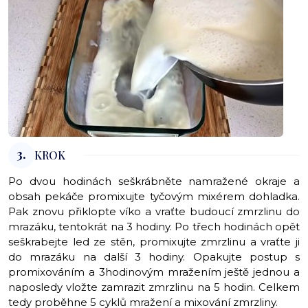
3.
KROK
Po dvou hodinách seškrábněte namražené okraje a
obsah pekáče promixujte tyčovým mixérem dohladka.
Pak znovu přiklopte víko a vraťte budoucí zmrzlinu do
mrazáku, tentokrát na 3 hodiny. Po třech hodinách opět
seškrabejte led ze stěn, promixujte zmrzlinu a vraťte ji
do mrazáku na další 3 hodiny. Opakujte postup s
promixováním a 3hodinovým mražením ještě jednou a
naposledy vložte zamrazit zmrzlinu na 5 hodin. Celkem
tedy proběhne 5 cyklů mražení a mixování zmrzliny.