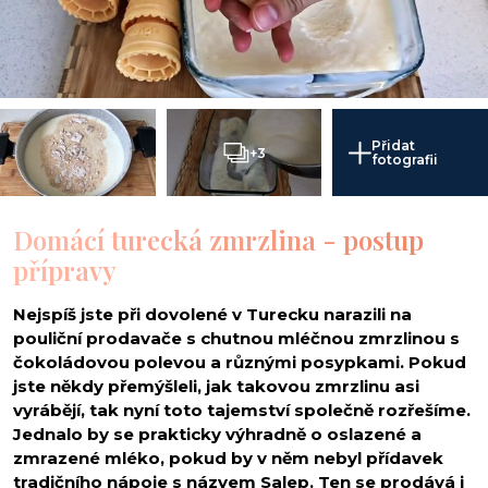
Přidat
+3
fotografii
Domácí turecká zmrzlina - postup
přípravy
Nejspíš jste při dovolené v Turecku narazili na
pouliční prodavače s chutnou mléčnou zmrzlinou s
čokoládovou polevou a různými posypkami. Pokud
jste někdy přemýšleli, jak takovou zmrzlinu asi
vyrábějí, tak nyní toto tajemství společně rozřešíme.
Jednalo by se prakticky výhradně o oslazené a
zmrazené mléko, pokud by v něm nebyl přídavek
tradičního nápoje s názvem Salep. Ten se prodává i