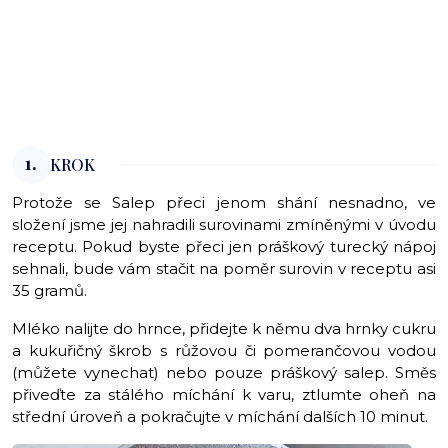
1.
KROK
Protože se Salep přeci jenom shání nesnadno, ve
složení jsme jej nahradili surovinami zmíněnými v úvodu
receptu. Pokud byste přeci jen práškový turecký nápoj
sehnali, bude vám stačit na poměr surovin v receptu asi
35 gramů.
Mléko nalijte do hrnce, přidejte k němu dva hrnky cukru
a kukuřičný škrob s růžovou či pomerančovou vodou
(můžete vynechat) nebo pouze práškový salep. Směs
přiveďte za stálého míchání k varu, ztlumte oheň na
střední úroveň a pokračujte v míchání dalších 10 minut.