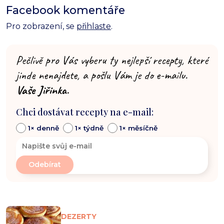
Facebook komentáře
Pro zobrazení, se
přihlaste
.
Pečlivě pro Vás vyberu ty nejlepší recepty, které
jinde nenajdete, a pošlu Vám je do e-mailu.
Vaše Jiřinka.
Chci dostávat recepty na e-mail:
1× denně
1× týdně
1× měsíčně
DEZERTY