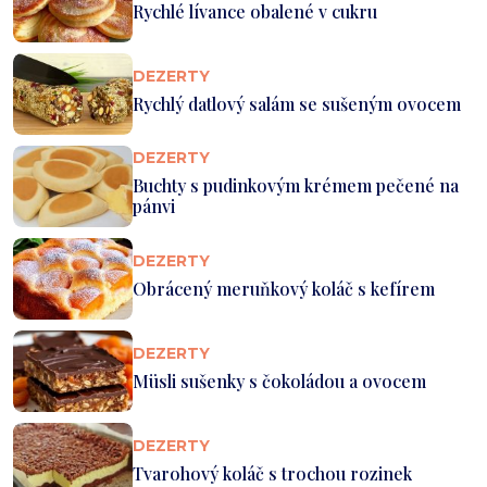
Rychlé lívance obalené v cukru
DEZERTY
Rychlý datlový salám se sušeným ovocem
DEZERTY
Buchty s pudinkovým krémem pečené na
pánvi
DEZERTY
Obrácený meruňkový koláč s kefírem
DEZERTY
Müsli sušenky s čokoládou a ovocem
DEZERTY
Tvarohový koláč s trochou rozinek