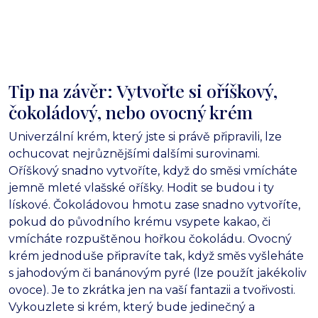
Tip na závěr: Vytvořte si oříškový,
čokoládový, nebo ovocný krém
Univerzální krém, který jste si právě připravili, lze
ochucovat nejrůznějšími dalšími surovinami.
Oříškový snadno vytvoříte, když do směsi vmícháte
jemně mleté vlašské oříšky. Hodit se budou i ty
lískové. Čokoládovou hmotu zase snadno vytvoříte,
pokud do původního krému vsypete kakao, či
vmícháte rozpuštěnou hořkou čokoládu. Ovocný
krém jednoduše připravíte tak, když směs vyšleháte
s jahodovým či banánovým pyré (lze použít jakékoliv
ovoce). Je to zkrátka jen na vaší fantazii a tvořivosti.
Vykouzlete si krém, který bude jedinečný a