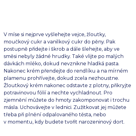
V míse si nejprve vyšlehejte vejce, žloutky,
moučkový cukr a vanilkový cukr do pěny. Pak
postupně přidejte i škrob a dále šlehejte, aby ve
směsi nebyly žádné hrudky. Také vlijte po malých
dávkách mléko, dokud nevznikne hladká pasta.
Nakonec krém přendejte do rendlíku a na mírném
plamenu prohřívejte, dokud zcela nezhoustne.
Žloutkový krém nakonec odstavte z plotny, přikryjte
potravinovou fólií a nechte vychladnout. Pro
zjemnění můžete do hmoty zakomponovat i trochu
másla. Uchovávejte v lednici. Zužitkovat jej můžete
třeba při plnění odpalovaného těsta, nebo
v momentu, kdy budete tvořit narozeninový dort.