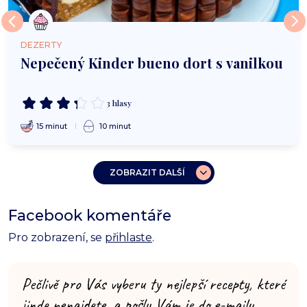
DEZERTY
Nepečený Kinder bueno dort s vanilkou
3 hlasy
15 minut
10 minut
ZOBRAZIT DALŠÍ
Facebook komentáře
Pro zobrazení, se
přihlaste
.
Pečlivě pro Vás vyberu ty nejlepší recepty, které
jinde nenajdete, a pošlu Vám je do e-mailu.