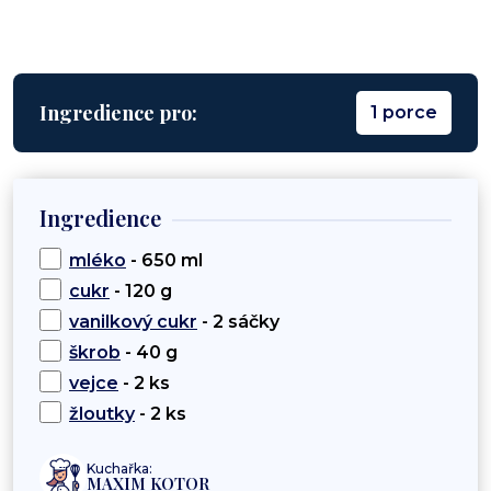
Ingredience pro:
1 porce
Ingredience
mléko
- 650 ml
cukr
- 120 g
vanilkový cukr
- 2 sáčky
škrob
- 40 g
vejce
- 2 ks
žloutky
- 2 ks
Kuchařka:
MAXIM KOTOR