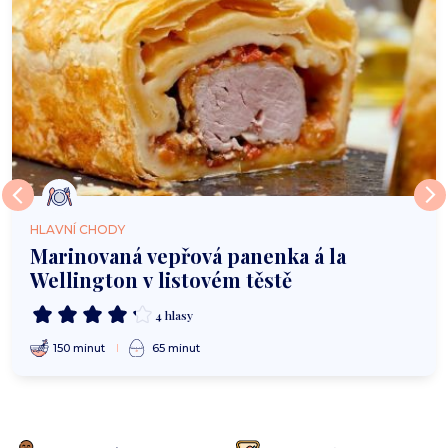
HLAVNÍ CHODY
Marinovaná vepřová panenka á la
Wellington v listovém těstě
4 hlasy
150 minut
65 minut