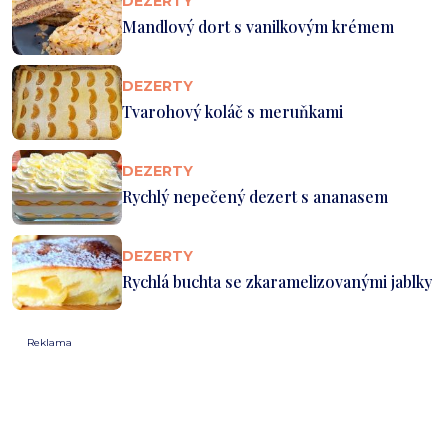
DEZERTY
Mandlový dort s vanilkovým krémem
DEZERTY
Tvarohový koláč s meruňkami
DEZERTY
Rychlý nepečený dezert s ananasem
DEZERTY
Rychlá buchta se zkaramelizovanými jablky
Reklama