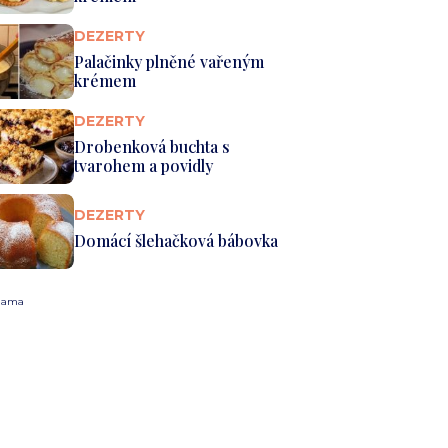
DEZERTY
Palačinky plněné vařeným
krémem
DEZERTY
Drobenková buchta s
tvarohem a povidly
DEZERTY
Domácí šlehačková bábovka
lama