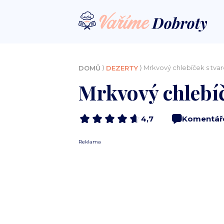
⟩
⟩ Mrkvový chlebíček s tva
DOMŮ
DEZERTY
Mrkvový chlebíč
4,7
Komentář
Reklama