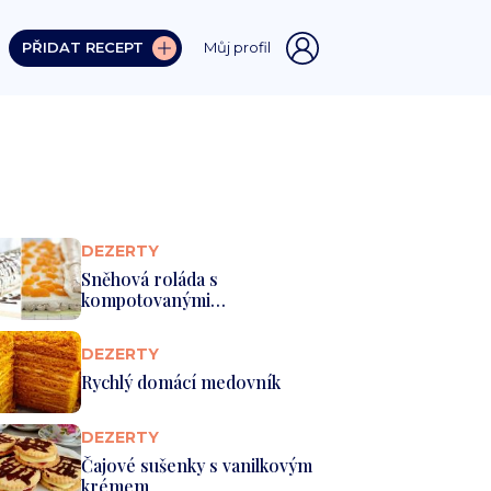
PŘIDAT RECEPT
Můj profil
DEZERTY
Sněhová roláda s
kompotovanými
mandarinkami a oříšky
DEZERTY
Rychlý domácí medovník
DEZERTY
Čajové sušenky s vanilkovým
krémem