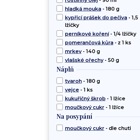
rostlinný olej
- 90 ml
hladká mouka
- 180 g
kypřicí prášek do pečiva
- 1,5
lžičky
perníkové koření
- 1/4 lžičky
pomerančová kůra
- z 1 ks
mrkev
- 140 g
vlašské ořechy
- 50 g
Náplň
tvaroh
- 180 g
vejce
- 1 ks
kukuřičný škrob
- 1 lžíce
moučkový cukr
- 1 lžíce
Na posypání
moučkový cukr
- dle chuti