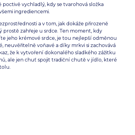
poctivě vychladlý, kdy se tvarohová složka
všemi ingrediencemi.
ezprostřednosti a v tom, jak dokáže přirozeně
erý prostě zahřeje u srdce. Ten moment, kdy
íte jeho krémové srdce, je tou nejlepší odměnou
é, neuvěřitelně voňavé a díky mrkvi si zachovává
důkaz, že k vytvoření dokonalého sladkého zážitku
ale jen chuť spojit tradiční chutě v jídlo, které
tolu.