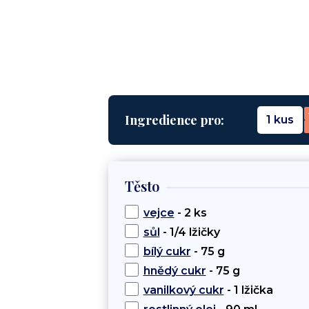
Ingredience pro:
1 kus
Těsto
vejce
- 2 ks
sůl
- 1/4 lžičky
bílý cukr
- 75 g
hnědý cukr
- 75 g
vanilkový cukr
- 1 lžička