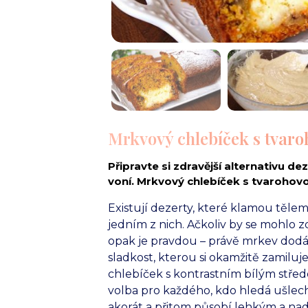
Mrkvový chlebíček s tvaro
Připravte si zdravější alternativu d
voní. Mrkvový chlebíček s tvarohovou
Existují dezerty, které klamou těle
jedním z nich. Ačkoliv by se mohlo z
opak je pravdou – právě mrkev dodá
sladkost, kterou si okamžitě zamilu
chlebíček s kontrastním bílým střed
volba pro každého, kdo hledá ušlecht
akorát a přitom působí lehkým a n