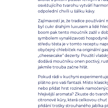
osvěžujícího tvarohu vytváří harmon
odpolední chvíli u šálku kávy.
Zajímavostí je, že tradice používání
byl cukr drahým luxusem a lidé hled
boom pak tento moučník zažil v dob
symbolem vynalézavosti hospodyněk.
středu těsta je v tomto receptu napr
obyčejný chlebíček na originální ga
„cheesecake“ dezerty. Použití vlašs
dodává moučníku onen poctivý, rust
jakmile trouba začne hřát.
Pokud rádi v kuchyni experimentuje
plátno pro vaši fantazii. Místo kla
nebo přidat hrst rozinek namočených
hřejivější aromata? Zkuste do tvaro
citronové kůry, která celkovou chuť k
přidání trošky strouhaného jablka př