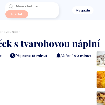
Magazín
rohovou náplní
ek s tvarohovou náplní
e
Příprava:
15 minut
Vaření:
90 minut