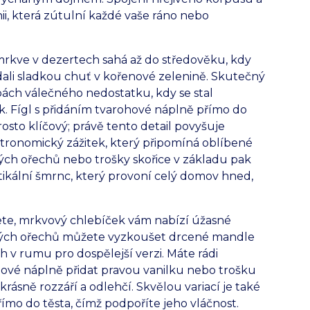
ii, která zútulní každé vaše ráno nebo
 mrkve v dezertech sahá až do středověku, kdy
ali sladkou chuť v kořenové zelenině. Skutečný
ách válečného nedostatku, kdy se stal
 Fígl s přidáním tvarohové náplně přímo do
osto klíčový; právě tento detail povyšuje
stronomický zážitek, který připomíná oblíbené
kých ořechů nebo trošky skořice v základu pak
ikální šmrnc, který provoní celý domov hned,
te, mrkvový chlebíček vám nabízí úžasné
sických ořechů můžete vyzkoušet drcené mandle
 v rumu pro dospělejší verzi. Máte rádi
hové náplně přidat pravou vanilku nebo trošku
rásně rozzáří a odlehčí. Skvělou variací je také
ímo do těsta, čímž podpoříte jeho vláčnost.