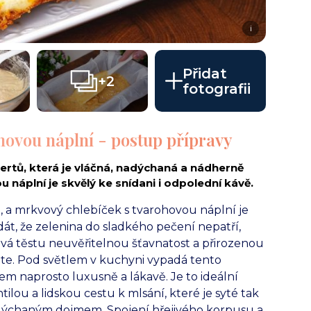
i
Přidat
+2
fotografii
hovou náplní - postup přípravy
ezertů, která je vláčná, nadýchaná a nádherně
 náplní je skvělý ke snídani i odpolední kávě.
m, a mrkvový chlebíček s tvarohovou náplní je
dát, že zelenina do sladkého pečení nepatří,
vá těstu neuvěřitelnou šťavnatost a přirozenou
jete. Pod světlem v kuchyni vypadá tento
em naprosto luxusně a lákavě. Je to ideální
ilou a lidskou cestu k mlsání, které je syté tak
adýchaným dojmem. Spojení hřejivého korpusu a