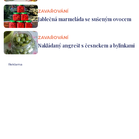
ZAVAŘOVÁNÍ
Jablečná marmeláda se sušeným ovocem
ZAVAŘOVÁNÍ
Nakládaný angrešt s česnekem a bylinkami
Reklama