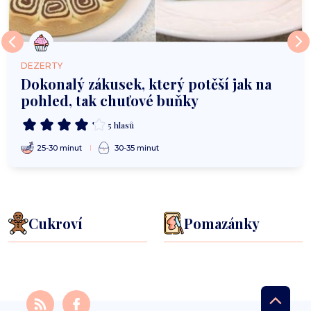
DEZERTY
Dokonalý zákusek, který potěší jak na
pohled, tak chuťové buňky
5 hlasů
25-30 minut
30-35 minut
Cukroví
Pomazánky