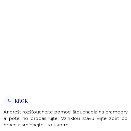
2.
KROK
Angrešt rozšťouchejte pomoci šťouchadla na brambory
a poté ho propasírujte. Vzniklou šťávu vlijte zpět do
hrnce a smíchejte ji s cukrem.