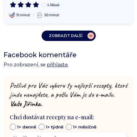
6 hlasů
15 minut
50 minut
ZOBRAZIT DALŠÍ
Facebook komentáře
Pro zobrazení, se
přihlaste
.
Pečlivě pro Vás vyberu ty nejlepší recepty, které
jinde nenajdete, a pošlu Vám je do e-mailu.
Vaše Jiřinka.
Chci dostávat recepty na e-mail:
1× denně
1× týdně
1× měsíčně