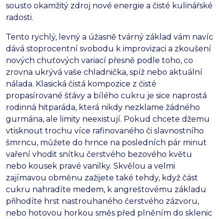
sousto okamžitý zdroj nové energie a čisté kulinářské
radosti.
Tento rychlý, levný a úžasně tvárný základ vám navíc
dává stoprocentní svobodu k improvizaci a zkoušení
nových chuťových variací přesně podle toho, co
zrovna ukrývá vaše chladnička, spíž nebo aktuální
nálada. Klasická čistá kompozice z čisté
propasírované šťávy a bílého cukru je sice naprostá
rodinná hitparáda, která nikdy nezklame žádného
gurmána, ale limity neexistují. Pokud chcete džemu
vtisknout trochu více rafinovaného či slavnostního
šmrncu, můžete do hrnce na posledních pár minut
vaření vhodit snítku čerstvého bezového květu
nebo kousek pravé vanilky. Skvělou a velmi
zajímavou obměnu zažijete také tehdy, když část
cukru nahradíte medem, k angreštovému základu
přihodíte hrst nastrouhaného čerstvého zázvoru,
nebo hotovou horkou směs před plněním do sklenic