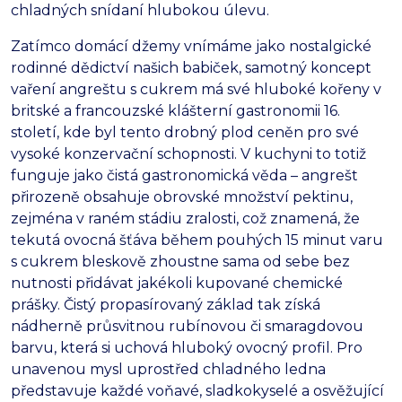
chladných snídaní hlubokou úlevu.
Zatímco domácí džemy vnímáme jako nostalgické
rodinné dědictví našich babiček, samotný koncept
vaření angreštu s cukrem má své hluboké kořeny v
britské a francouzské klášterní gastronomii 16.
století, kde byl tento drobný plod ceněn pro své
vysoké konzervační schopnosti. V kuchyni to totiž
funguje jako čistá gastronomická věda – angrešt
přirozeně obsahuje obrovské množství pektinu,
zejména v raném stádiu zralosti, což znamená, že
tekutá ovocná šťáva během pouhých 15 minut varu
s cukrem bleskově zhoustne sama od sebe bez
nutnosti přidávat jakékoli kupované chemické
prášky. Čistý propasírovaný základ tak získá
nádherně průsvitnou rubínovou či smaragdovou
barvu, která si uchová hluboký ovocný profil. Pro
unavenou mysl uprostřed chladného ledna
představuje každé voňavé, sladkokyselé a osvěžující