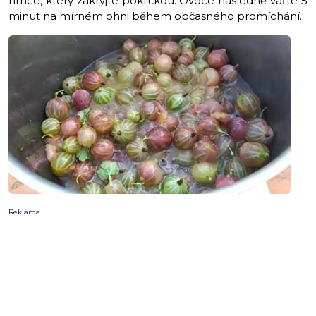
hrnce, který zakryjte pokličkou. Ovoce následně vařte 5
minut na mírném ohni během občasného promíchání.
Reklama