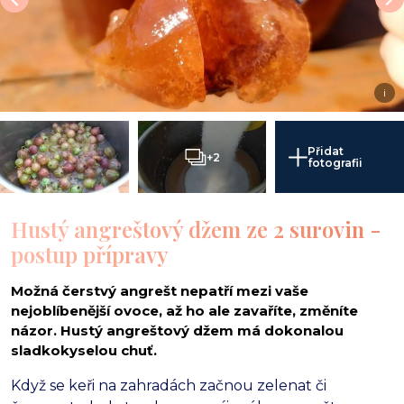
i
Přidat
+2
fotografii
Hustý angreštový džem ze 2 surovin -
postup přípravy
Možná čerstvý angrešt nepatří mezi vaše
nejoblíbenější ovoce, až ho ale zavaříte, změníte
názor. Hustý angreštový džem má dokonalou
sladkokyselou chuť.
Když se keři na zahradách začnou zelenat či