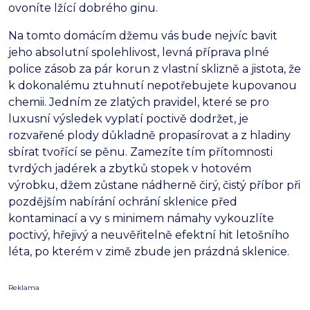
ovoníte lžící dobrého ginu.
Na tomto domácím džemu vás bude nejvíc bavit
jeho absolutní spolehlivost, levná příprava plné
police zásob za pár korun z vlastní sklizně a jistota, že
k dokonalému ztuhnutí nepotřebujete kupovanou
chemii. Jedním ze zlatých pravidel, které se pro
luxusní výsledek vyplatí poctivě dodržet, je
rozvařené plody důkladně propasírovat a z hladiny
sbírat tvořící se pěnu. Zamezíte tím přítomnosti
tvrdých jadérek a zbytků stopek v hotovém
výrobku, džem zůstane nádherně čirý, čistý příbor při
pozdějším nabírání ochrání sklenice před
kontaminací a vy s minimem námahy vykouzlíte
poctivý, hřejivý a neuvěřitelně efektní hit letošního
léta, po kterém v zimě zbude jen prázdná sklenice.
Reklama