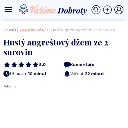
⟩
⟩ Hustý angreštový džem ze 2 surovin
DOMŮ
ZAVAŘOVÁNÍ
Hustý angreštový džem ze 2
surovin
5,0
Komentáře
Příprava:
10 minut
Vaření:
22 minut
Reklama