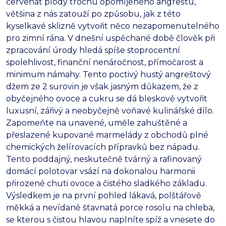
červenat plody trochu opomíjeného angreštu,
většina z nás zatouží po způsobu, jak z této
kyselkavé sklizně vytvořit něco nezapomenutelného
pro zimní rána. V dnešní uspěchané době člověk při
zpracování úrody hledá spíše stoprocentní
spolehlivost, finanční nenáročnost, přímočarost a
minimum námahy. Tento poctivý hustý angreštový
džem ze 2 surovin je však jasným důkazem, že z
obyčejného ovoce a cukru se dá bleskově vytvořit
luxusní, zářivý a neobyčejně voňavé kulinářské dílo.
Zapomeňte na unavené, uměle zahuštěné a
přeslazené kupované marmelády z obchodů plné
chemických želírovacích přípravků bez nápadu.
Tento poddajný, neskutečně tvárný a rafinovaný
domácí polotovar vsází na dokonalou harmonii
přirozené chuti ovoce a čistého sladkého základu.
Výsledkem je na první pohled lákavá, polštářově
měkká a nevídaně šťavnatá porce rosolu na chleba,
se kterou s čistou hlavou naplníte spíž a vnesete do