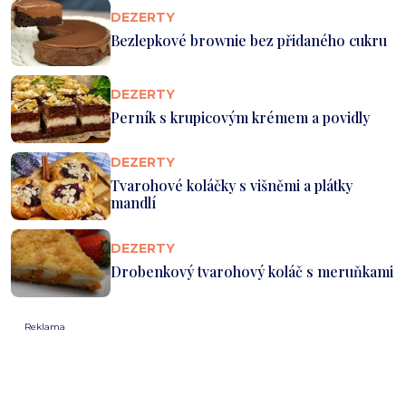
DEZERTY
Bezlepkové brownie bez přidaného cukru
DEZERTY
Perník s krupicovým krémem a povidly
DEZERTY
Tvarohové koláčky s višněmi a plátky
mandlí
DEZERTY
Drobenkový tvarohový koláč s meruňkami
Reklama