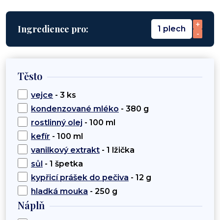
+
Ingredience pro:
1 plech
-
Těsto
vejce
- 3 ks
kondenzované mléko
- 380 g
rostlinný olej
- 100 ml
kefír
- 100 ml
vanilkový extrakt
- 1 lžička
sůl
- 1 špetka
kypřicí prášek do pečiva
- 12 g
hladká mouka
- 250 g
Náplň