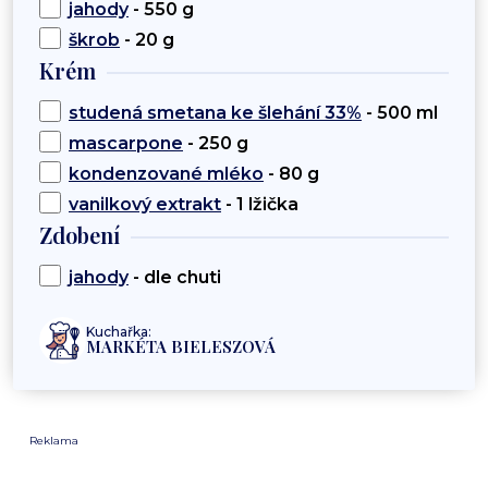
jahody
- 550 g
škrob
- 20 g
Krém
studená smetana ke šlehání 33%
- 500 ml
mascarpone
- 250 g
kondenzované mléko
- 80 g
vanilkový extrakt
- 1 lžička
Zdobení
jahody
- dle chuti
Kuchařka:
MARKÉTA BIELESZOVÁ
Reklama