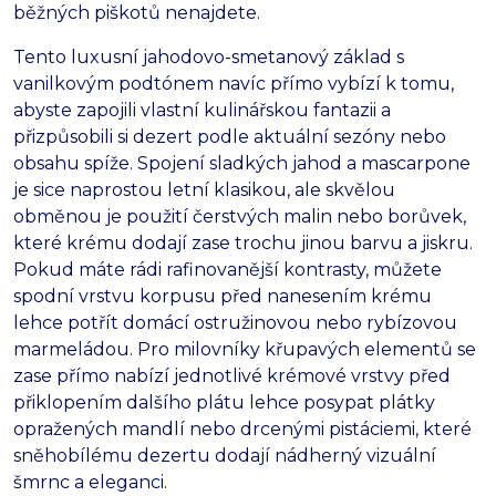
běžných piškotů nenajdete.
Tento luxusní jahodovo-smetanový základ s
vanilkovým podtónem navíc přímo vybízí k tomu,
abyste zapojili vlastní kulinářskou fantazii a
přizpůsobili si dezert podle aktuální sezóny nebo
obsahu spíže. Spojení sladkých jahod a mascarpone
je sice naprostou letní klasikou, ale skvělou
obměnou je použití čerstvých malin nebo borůvek,
které krému dodají zase trochu jinou barvu a jiskru.
Pokud máte rádi rafinovanější kontrasty, můžete
spodní vrstvu korpusu před nanesením krému
lehce potřít domácí ostružinovou nebo rybízovou
marmeládou. Pro milovníky křupavých elementů se
zase přímo nabízí jednotlivé krémové vrstvy před
přiklopením dalšího plátu lehce posypat plátky
opražených mandlí nebo drcenými pistáciemi, které
sněhobílému dezertu dodají nádherný vizuální
šmrnc a eleganci.