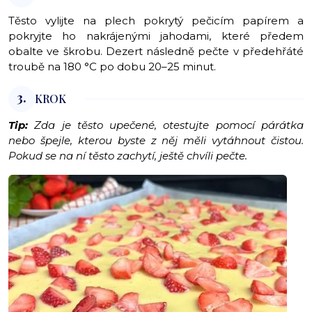
Těsto vylijte na plech pokrytý pečicím papírem a
pokryjte ho nakrájenými jahodami, které předem
obalte ve škrobu. Dezert následně pečte v předehřáté
troubě na 180 °C po dobu 20–25 minut.
3.
KROK
Tip:
Zda je těsto upečené, otestujte pomocí párátka
nebo špejle, kterou byste z něj měli vytáhnout čistou.
Pokud se na ní těsto zachytí, ještě chvíli pečte.