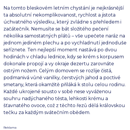
Na tomto bleskovém letním chystání je nejkrásnější
ta absolutní nekomplikovanost, rychlost a jistota
úchvatného výsledku, který zvládne s přehledem i
začátečník. Nemusíte se bát složitého pečení
několika samostatných plátů – vše upečete naráz na
jednom jediném plechu a po vychladnutí jednoduše
seříznete. Ten nejlepší moment nastává po dvou
hodinách v chladu lednice, kdy se krém s korpusem
dokonale propojí a vy okraje dezertu zarovnáte
ostrým nožem. Celým domovem se rozlije čistá,
podmanivá vůně vanilky, čerstvých jahod a poctivé
smetany, která okamžitě přiláká k stolu celou rodinu.
Každé ukrojené sousto v sobě nese vyváženou
souhru nadýchaného těsta, lehkosti krému a
šťavnatého ovoce, což z těchto řezů dělá královskou
tečku za každým svátečním obědem.
Reklama