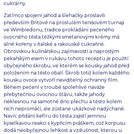
cukrárny.
Zatímco spojení jahod a šlehačky proslavili
především Britové na proslulém tenisovém turnaji
ve Wimbledonu, tradice prokládání pečeného
ovocného těsta těžkými smetanovými krémy má
silné kořeny v italské a rakouské cukrařině.
Obrovskou kulinářskou zajímavostí a naprostým
pekařským esem v rukávu tohoto receptu je použití
obyčejného škrobu, ve kterém se kousky jahod před
položením na těsto obalí. Škrob totiž kolem každého
kousku ovoce vytvoří neviditelný ochranný film.
Během pečení v troubě spolehlivě naváže
přebytečnou ovocnou šťávu, takže jahody
neklesnou na samotné dno plechu a těsto kolem
nich nepromáčí, ale zůstane ukázkově nadýchané.
Navíc přidání kefíru do těsta zajistí jemnou
kyselkavou reakci s kypřicím práškem, což korpusu
dodá neobyčejnou lehkost a vzdušnost, kterou u