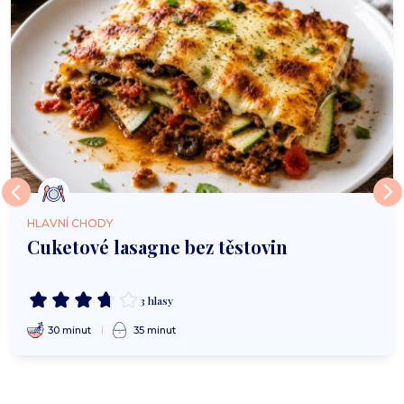
HLAVNÍ CHODY
Cuketové lasagne bez těstovin
3 hlasy
30 minut
35 minut