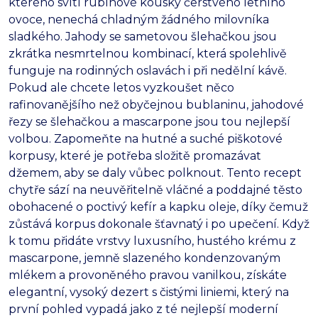
kterého svítí rubínové kousky čerstvého letního
ovoce, nenechá chladným žádného milovníka
sladkého. Jahody se sametovou šlehačkou jsou
zkrátka nesmrtelnou kombinací, která spolehlivě
funguje na rodinných oslavách i při nedělní kávě.
Pokud ale chcete letos vyzkoušet něco
rafinovanějšího než obyčejnou bublaninu, jahodové
řezy se šlehačkou a mascarpone jsou tou nejlepší
volbou. Zapomeňte na hutné a suché piškotové
korpusy, které je potřeba složitě promazávat
džemem, aby se daly vůbec polknout. Tento recept
chytře sází na neuvěřitelně vláčné a poddajné těsto
obohacené o poctivý kefír a kapku oleje, díky čemuž
zůstává korpus dokonale šťavnatý i po upečení. Když
k tomu přidáte vrstvy luxusního, hustého krému z
mascarpone, jemně slazeného kondenzovaným
mlékem a provoněného pravou vanilkou, získáte
elegantní, vysoký dezert s čistými liniemi, který na
první pohled vypadá jako z té nejlepší moderní