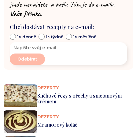
jinde nenajdete, a pošlu Vám je do e-mailu.
Vaše Jiřinka.
Chci dostávat recepty na e-mail:
1× denně
1× týdně
1× měsíčně
DEZERTY
Sněhové řezy s ořechy a smetanovým
krémem
DEZERTY
Mramorový koláč