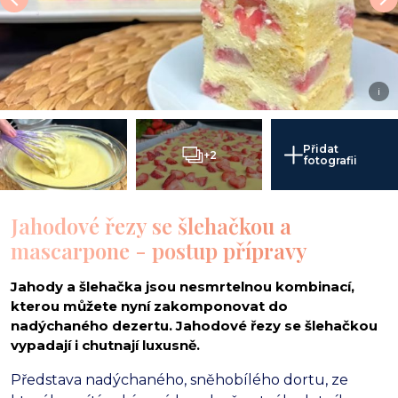
i
Přidat
+2
fotografii
Jahodové řezy se šlehačkou a
mascarpone - postup přípravy
Jahody a šlehačka jsou nesmrtelnou kombinací,
kterou můžete nyní zakomponovat do
nadýchaného dezertu. Jahodové řezy se šlehačkou
vypadají i chutnají luxusně.
Představa nadýchaného, sněhobílého dortu, ze