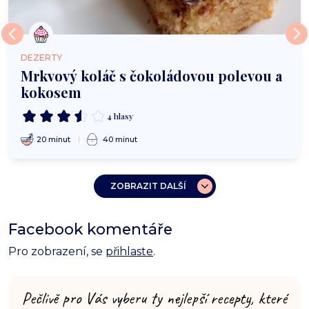
DEZERTY
Mrkvový koláč s čokoládovou polevou a
kokosem
4 hlasy
20 minut
40 minut
ZOBRAZIT DALŠÍ
Facebook komentáře
Pro zobrazení, se
přihlaste
.
Pečlivě pro Vás vyberu ty nejlepší recepty, které