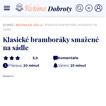
⟩
⟩ Klasické bramboráky smažené na
DOMŮ
BEZMASÁ JÍDLA
sádle
Klasické bramboráky smažené
na sádle
3,0
Komentáře
Příprava:
20 minut
Vaření:
25 minut
Reklama