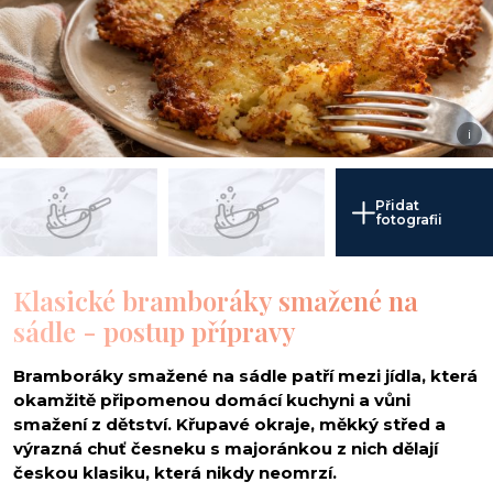
i
Přidat
fotografii
Klasické bramboráky smažené na
sádle - postup přípravy
Bramboráky smažené na sádle patří mezi jídla, která
okamžitě připomenou domácí kuchyni a vůni
smažení z dětství. Křupavé okraje, měkký střed a
výrazná chuť česneku s majoránkou z nich dělají
českou klasiku, která nikdy neomrzí.