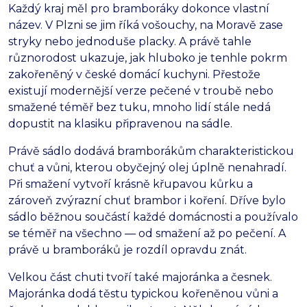
Každý kraj měl pro bramboráky dokonce vlastní
název. V Plzni se jim říká vošouchy, na Moravě zase
stryky nebo jednoduše placky. A právě tahle
různorodost ukazuje, jak hluboko je tenhle pokrm
zakořeněný v české domácí kuchyni. Přestože
existují modernější verze pečené v troubě nebo
smažené téměř bez tuku, mnoho lidí stále nedá
dopustit na klasiku připravenou na sádle.
Právě sádlo dodává bramborákům charakteristickou
chuť a vůni, kterou obyčejný olej úplně nenahradí.
Při smažení vytvoří krásně křupavou kůrku a
zároveň zvýrazní chuť brambor i koření. Dříve bylo
sádlo běžnou součástí každé domácnosti a používalo
se téměř na všechno — od smažení až po pečení. A
právě u bramboráků je rozdíl opravdu znát.
Velkou část chuti tvoří také majoránka a česnek.
Majoránka dodá těstu typickou kořeněnou vůni a