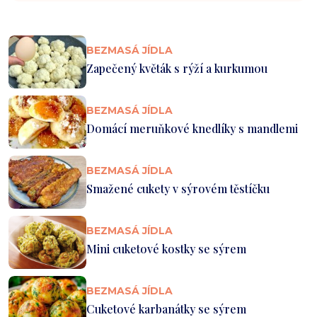
BEZMASÁ JÍDLA
Zapečený květák s rýží a kurkumou
BEZMASÁ JÍDLA
Domácí meruňkové knedlíky s mandlemi
BEZMASÁ JÍDLA
Smažené cukety v sýrovém těstíčku
BEZMASÁ JÍDLA
Mini cuketové kostky se sýrem
BEZMASÁ JÍDLA
Cuketové karbanátky se sýrem