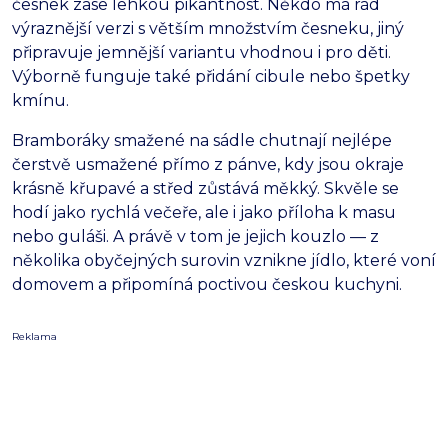
česnek zase lehkou pikantnost. Někdo má rád
výraznější verzi s větším množstvím česneku, jiný
připravuje jemnější variantu vhodnou i pro děti.
Výborně funguje také přidání cibule nebo špetky
kmínu.
Bramboráky smažené na sádle chutnají nejlépe
čerstvě usmažené přímo z pánve, kdy jsou okraje
krásně křupavé a střed zůstává měkký. Skvěle se
hodí jako rychlá večeře, ale i jako příloha k masu
nebo guláši. A právě v tom je jejich kouzlo — z
několika obyčejných surovin vznikne jídlo, které voní
domovem a připomíná poctivou českou kuchyni.
Reklama