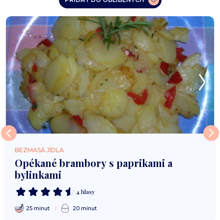
BEZMASÁ JÍDLA
Opékané brambory s paprikami a
bylinkami
4 hlasy
25 minut
20 minut