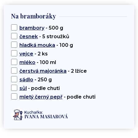
Na bramboráky
brambory
- 500 g
česnek
- 5 stroužků
hladká mouka
- 100 g
vejce
- 2 ks
mléko
- 100 ml
čerstvá majoránka
- 2 lžíce
sádlo
- 250 g
sůl
- podle chuti
mletý černý pepř
- podle chuti
Kuchařka:
IVANA MASIAROVÁ