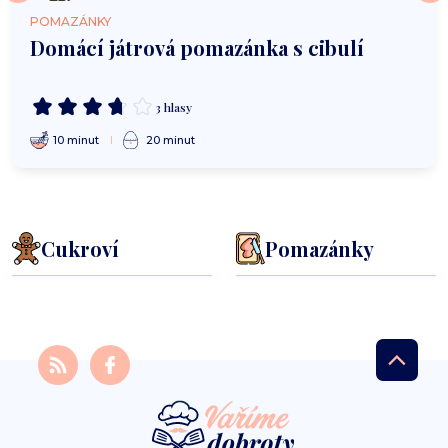
POMAZÁNKY
Domácí játrová pomazánka s cibulí
3 hlasy
10 minut
20 minut
Cukroví
Pomazánky