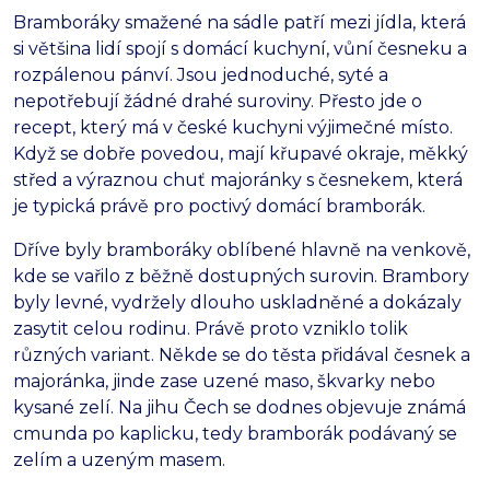
Bramboráky smažené na sádle patří mezi jídla, která
si většina lidí spojí s domácí kuchyní, vůní česneku a
rozpálenou pánví. Jsou jednoduché, syté a
nepotřebují žádné drahé suroviny. Přesto jde o
recept, který má v české kuchyni výjimečné místo.
Když se dobře povedou, mají křupavé okraje, měkký
střed a výraznou chuť majoránky s česnekem, která
je typická právě pro poctivý domácí bramborák.
Dříve byly bramboráky oblíbené hlavně na venkově,
kde se vařilo z běžně dostupných surovin. Brambory
byly levné, vydržely dlouho uskladněné a dokázaly
zasytit celou rodinu. Právě proto vzniklo tolik
různých variant. Někde se do těsta přidával česnek a
majoránka, jinde zase uzené maso, škvarky nebo
kysané zelí. Na jihu Čech se dodnes objevuje známá
cmunda po kaplicku, tedy bramborák podávaný se
zelím a uzeným masem.