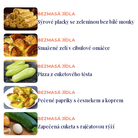
BEZMASÁ JÍDLA
Sýrové placky se zeleninou bez bílé mouky
BEZMASÁ JÍDLA
Smažené zelí v cibulové omáčce
BEZMASÁ JÍDLA
Pizza z cuketového těsta
BEZMASÁ JÍDLA
Pečené papriky s česnekem a koprem
BEZMASÁ JÍDLA
Zapečená cuketa s rajčatovou rýží