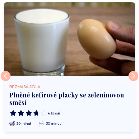
BEZMASÁ JÍDLA
Plněné kefírové placky se zeleninovou
směsí
6 hlasů
30 minut
30 minut