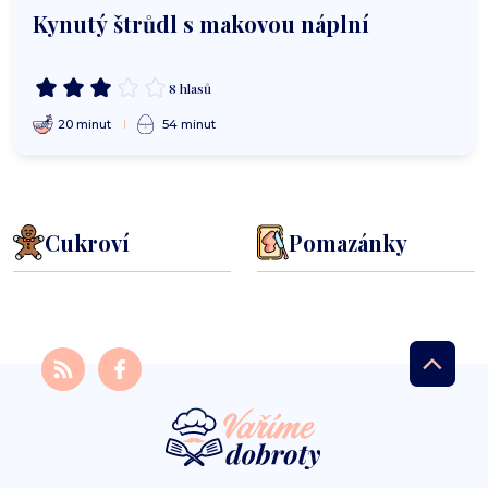
Kynutý štrůdl s makovou náplní
8 hlasů
20 minut
54 minut
Cukroví
Pomazánky