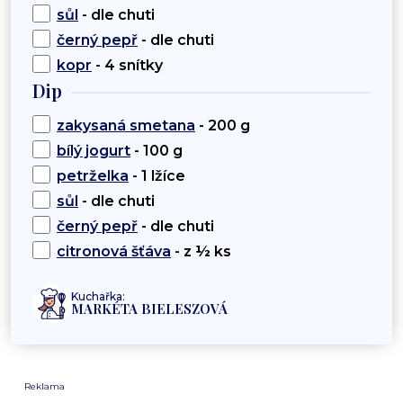
sůl
- dle chuti
černý pepř
- dle chuti
kopr
- 4 snítky
Dip
zakysaná smetana
- 200 g
bílý jogurt
- 100 g
petrželka
- 1 lžíce
sůl
- dle chuti
černý pepř
- dle chuti
citronová šťáva
- z ½ ks
Kuchařka:
MARKÉTA BIELESZOVÁ
Reklama