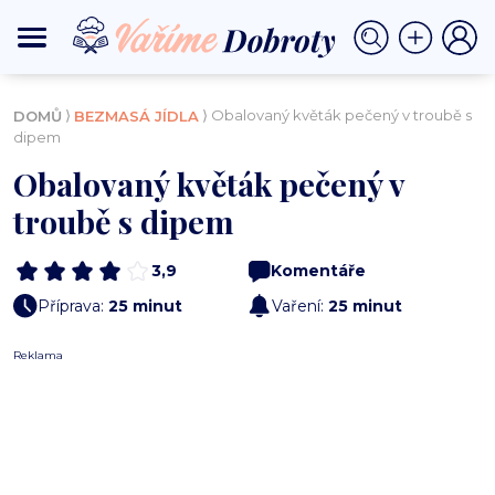
⟩
⟩ Obalovaný květák pečený v troubě s
DOMŮ
BEZMASÁ JÍDLA
dipem
Obalovaný květák pečený v
troubě s dipem
3,9
Komentáře
Příprava:
25 minut
Vaření:
25 minut
Reklama