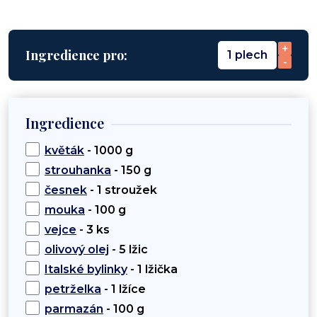
+
Ingredience pro:
1 plech
-
Ingredience
květák
- 1000 g
strouhanka
- 150 g
česnek
- 1 stroužek
mouka
- 100 g
vejce
- 3 ks
olivový olej
- 5 lžic
Italské bylinky
- 1 lžička
petrželka
- 1 lžíce
parmazán
- 100 g