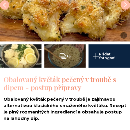
i
Přidat
+3
fotografii
Obalovaný květák pečený v troubě s
dipem - postup přípravy
Obalovaný květák pečený v troubě je zajímavou
alternativou klasického smaženého květáku. Recept
je plný rozmanitých ingrediencí a obsahuje postup
na lahodný dip.