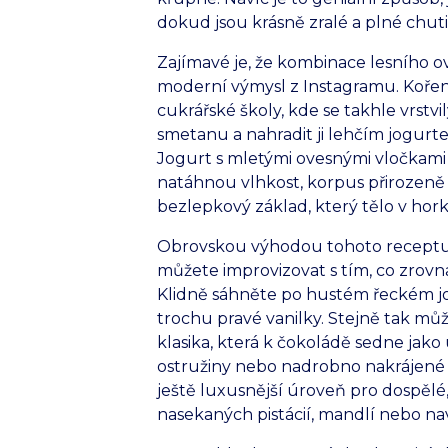
dokud jsou krásně zralé a plné chuti
Zajímavé je, že kombinace lesního 
moderní výmysl z Instagramu. Kořeny
cukrářské školy, kde se takhle vrstv
smetanu a nahradit ji lehčím jogurt
Jogurt s mletými ovesnými vločkami 
natáhnou vlhkost, korpus přirozeně
bezlepkový základ, který tělo v ho
Obrovskou výhodou tohoto receptu je
můžete improvizovat s tím, co zrov
Klidně sáhněte po hustém řeckém jo
trochu pravé vanilky. Stejně tak můž
klasika, která k čokoládě sedne jako 
ostružiny nebo nadrobno nakrájené
ještě luxusnější úroveň pro dospělé
nasekaných pistácií, mandlí nebo nav