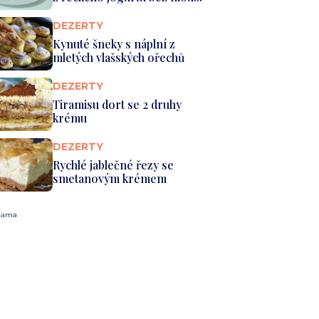
DEZERTY
Kynuté šneky s náplní z
mletých vlašských ořechů
DEZERTY
Tiramisu dort se 2 druhy
krému
DEZERTY
Rychlé jablečné řezy se
smetanovým krémem
lama