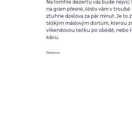
Na tomhle dezertu vás bude nejvíc bav
na gram přesně, těsto vám v troub
ztuhne doslova za pár minut. Je to zk
těžkým máslovým dortům, kterou zvlá
víkendovou tečku po obědě, nebo lux
kávu.
Reklama