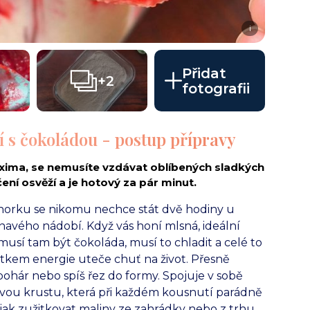
i
Přidat
+2
fotografii
í s čokoládou - postup přípravy
xima, se nemusíte vzdávat oblíbených sladkých
ní osvěží a je hotový za pár minut.
 horku se nikomu nechce stát dvě hodiny u
avého nádobí. Když vás honí mlsná, ideální
: musí tam být čokoláda, musí to chladit a celé to
tkem energie uteče chuť na život. Přesně
pohár nebo spíš řez do formy. Spojuje v sobě
vou krustu, která při každém kousnutí parádně
 jak zužitkovat maliny ze zahrádky nebo z trhu,