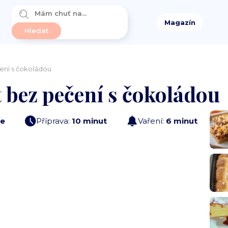
Magazín
ení s čokoládou
 bez pečení s čokoládou
e
Příprava:
10 minut
Vaření:
6 minut