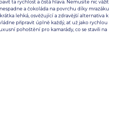
it ta rychlost a čistá hlava. Nemusíte nic vážit
ě nespadne a čokoláda na povrchu díky mrazáku
rátka lehká, osvěžující a zdravější alternativa k
dne připravit úplně každý, ať už jako rychlou
usní pohoštění pro kamarády, co se stavili na