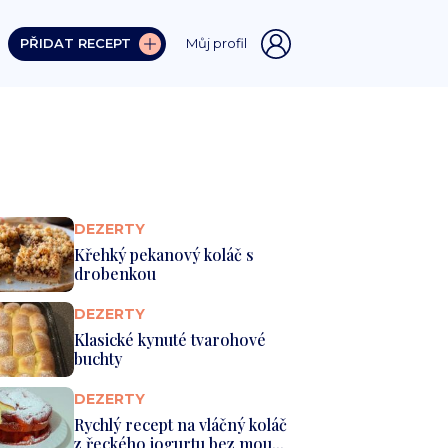
PŘIDAT RECEPT
Můj profil
DEZERTY
Křehký pekanový koláč s
drobenkou
DEZERTY
Klasické kynuté tvarohové
buchty
DEZERTY
Rychlý recept na vláčný koláč
z řeckého jogurtu bez mou...