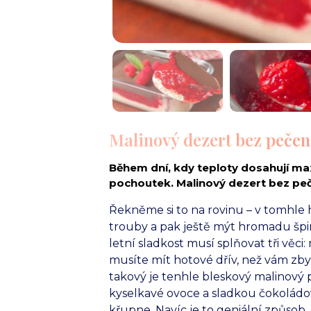
Malinový dezert bez pečen
Během dní, kdy teploty dosahují ma
pochoutek. Malinový dezert bez peče
Řekněme si to na rovinu – v tomhle
trouby a pak ještě mýt hromadu špin
letní sladkost musí splňovat tři věci
musíte mít hotové dřív, než vám zby
takový je tenhle bleskový malinový 
kyselkavé ovoce a sladkou čokoládo
křupne. Navíc je to geniální způsob,