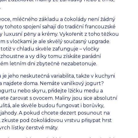
.
ovoce, mléčného základu a čokolády není žádný
 tohoto spojení sahají do tradiční francouzské
ily luxusní pěny a krémy. Vykořenit z toho těžkou
em s vločkami je ale skvělý současný upgrade.
totiž v chladu skvěle zafunguje – vločky
 zhoustne a vy díky tomu získáte parádní
rkém letním dni zbytečně nezabetonuje.
 jeho neskutečná variabilita, takže v kuchyni
na najdete doma. Nemáte vanilkový jogurt?
gurtu nebo skyru, přidejte lžičku medu a
ete čarovat s ovocem. Maliny jsou sice absolutní
ulitá, ale skvěle budou fungovat i borůvky,
 jahody. A pokud chcete dezert posunout na
, zkuste pod čokoládovou vrstvu přisypat hrst
rch lístky čerstvé máty.