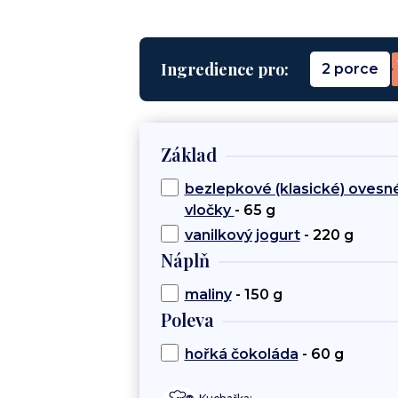
Ingredience pro:
2 porce
Základ
bezlepkové (klasické) ovesn
vločky
- 65 g
vanilkový jogurt
- 220 g
Náplň
maliny
- 150 g
Poleva
hořká čokoláda
- 60 g