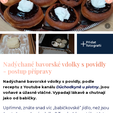
i
Přidat
+2
fotografii
Nadýchané bavorské vdolky s povidly
- postup přípravy
Nadýchané bavorské vdolky s povidly, podle
receptu z Youtube kanálu
Důchodkyně u plotny
, jsou
voňavé a úžasně vláčné. Vypadají lákavě a chutnají
jako od babičky.
Upřímně, znáte snad víc „babičkovské“ jídlo, než jsou