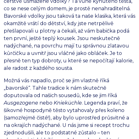
čerstvě usmažené vdolky? Ta vůně kynutého těsta,
co se nese celým domem, je prostě nenahraditelná.
Bavorské vdolky jsou taková ta naše klasika, která vás
okamžitě vrátí do dětství, kdy jste netrpělivě
přešlapovali u plotny a čekali, až vám babička podá
ten první, ještě teplý kousek. Jsou neskutečně
nadýchané, na povrchu mají tu správnou zlatavou
kůrčičku a uvnitř jsou vláčné jako obláček. Je to
přesně ten typ dobroty, u které se nepočítají kalorie,
ale radost z každého sousta.
Možná vás napadlo, proč se jim vlastně říká
„bavorské“. Tahle tradice k nám skutečně
doputovala od našich sousedů, kde se jim říká
Ausgezogene
nebo
Knieküchle
. Legenda praví, že
šikovné hospodyně těsto vytahovaly přes koleno
(samozřejmě čisté!), aby bylo uprostřed průsvitné a
na okrajích nadýchané. U nás jsme si recept trochu
zjednodušili, ale to podstatné zůstalo – ten