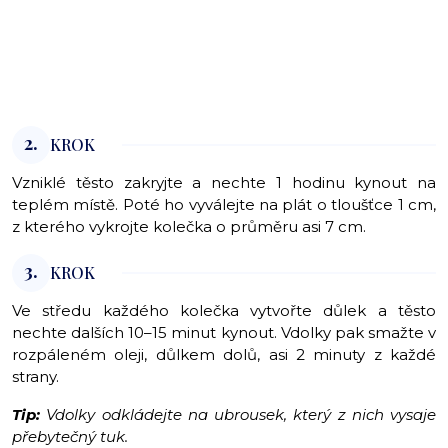
2.
KROK
Vzniklé těsto zakryjte a nechte 1 hodinu kynout na
teplém místě. Poté ho vyválejte na plát o tloušťce 1 cm,
z kterého vykrojte kolečka o průměru asi 7 cm.
3.
KROK
Ve středu každého kolečka vytvořte důlek a těsto
nechte dalších 10–15 minut kynout. Vdolky pak smažte v
rozpáleném oleji, důlkem dolů, asi 2 minuty z každé
strany.
Tip:
Vdolky odkládejte na ubrousek, který z nich vysaje
přebytečný tuk.