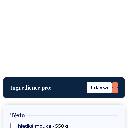
+
Ingredience pro:
1 dávka
-
Těsto
hladká mouka
- 550 g