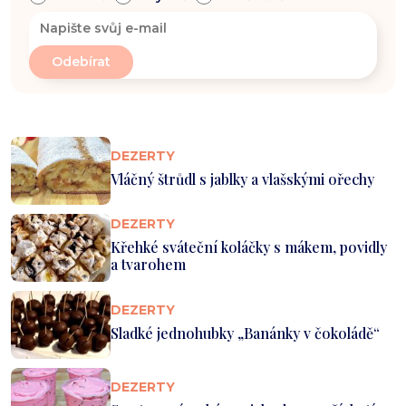
DEZERTY
Vláčný štrůdl s jablky a vlašskými ořechy
DEZERTY
Křehké sváteční koláčky s mákem, povidly
a tvarohem
DEZERTY
Sladké jednohubky „Banánky v čokoládě“
DEZERTY