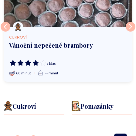
CUKROVÍ
Vánoční nepečené brambory
1 hlas
60 minut
-- minut
Cukroví
Pomazánky