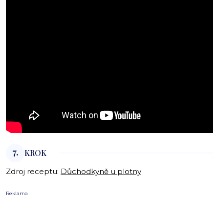
7.
KROK
Zdroj receptu:
Důchodkyně u plotny
Reklama