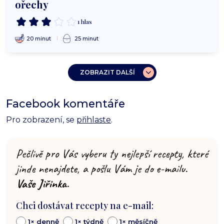
ořechy
1 hlas
20 minut
25 minut
ZOBRAZIT DALŠÍ
Facebook komentáře
Pro zobrazení, se
přihlaste
.
Pečlivě pro Vás vyberu ty nejlepší recepty, které
jinde nenajdete, a pošlu Vám je do e-mailu.
Vaše Jiřinka.
Chci dostávat recepty na e-mail:
1× denně
1× týdně
1× měsíčně