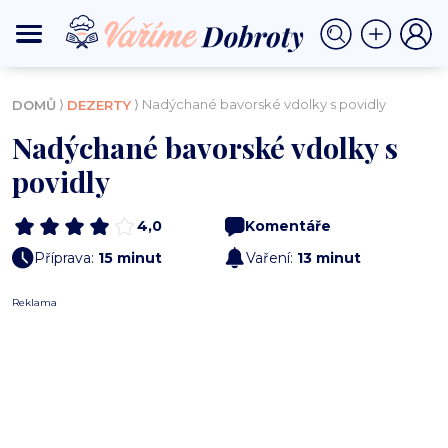
⟩
⟩ Nadýchané bavorské vdolky s povidly
DOMŮ
DEZERTY
Nadýchané bavorské vdolky s
povidly
4,0
Komentáře
Příprava:
15 minut
Vaření:
13 minut
Reklama