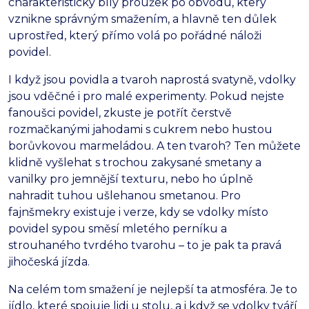
charakteristický bílý proužek po obvodu, který
vznikne správným smažením, a hlavně ten důlek
uprostřed, který přímo volá po pořádné náloži
povidel.
I když jsou povidla a tvaroh naprostá svatyně, vdolky
jsou vděčné i pro malé experimenty. Pokud nejste
fanoušci povidel, zkuste je potřít čerstvě
rozmačkanými jahodami s cukrem nebo hustou
borůvkovou marmeládou. A ten tvaroh? Ten můžete
klidně vyšlehat s trochou zakysané smetany a
vanilky pro jemnější texturu, nebo ho úplně
nahradit tuhou ušlehanou smetanou. Pro
fajnšmekry existuje i verze, kdy se vdolky místo
povidel sypou směsí mletého perníku a
strouhaného tvrdého tvarohu – to je pak ta pravá
jihočeská jízda.
Na celém tom smažení je nejlepší ta atmosféra. Je to
jídlo, které spojuje lidi u stolu, a i když se vdolky tváří