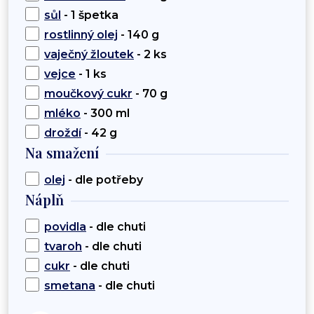
sůl
- 1 špetka
rostlinný olej
- 140 g
vaječný žloutek
- 2 ks
vejce
- 1 ks
moučkový cukr
- 70 g
mléko
- 300 ml
droždí
- 42 g
Na smažení
olej
- dle potřeby
Náplň
povidla
- dle chuti
tvaroh
- dle chuti
cukr
- dle chuti
smetana
- dle chuti