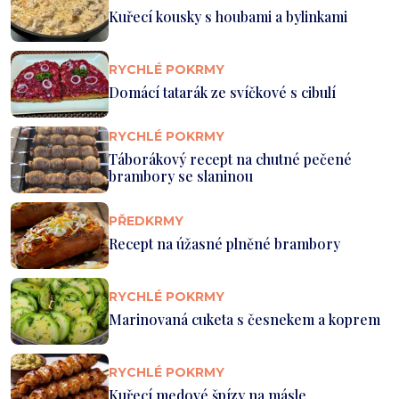
Kuřecí kousky s houbami a bylinkami
RYCHLÉ POKRMY
Domácí tatarák ze svíčkové s cibulí
RYCHLÉ POKRMY
Táborákový recept na chutné pečené
brambory se slaninou
PŘEDKRMY
Recept na úžasné plněné brambory
RYCHLÉ POKRMY
Marinovaná cuketa s česnekem a koprem
RYCHLÉ POKRMY
Kuřecí medové špízy na másle