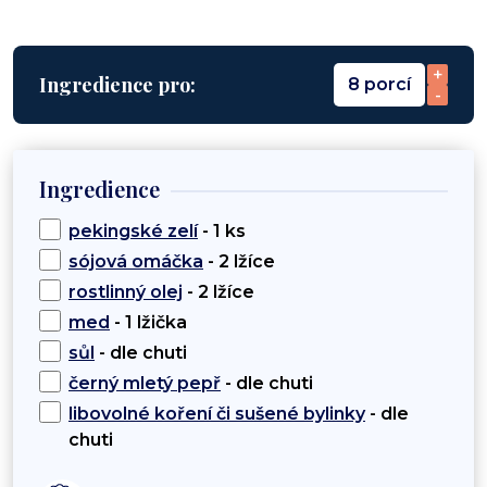
+
Ingredience pro:
8 porcí
-
Ingredience
pekingské zelí
- 1 ks
sójová omáčka
- 2 lžíce
rostlinný olej
- 2 lžíce
med
- 1 lžička
sůl
- dle chuti
černý mletý pepř
- dle chuti
libovolné koření či sušené bylinky
- dle
chuti