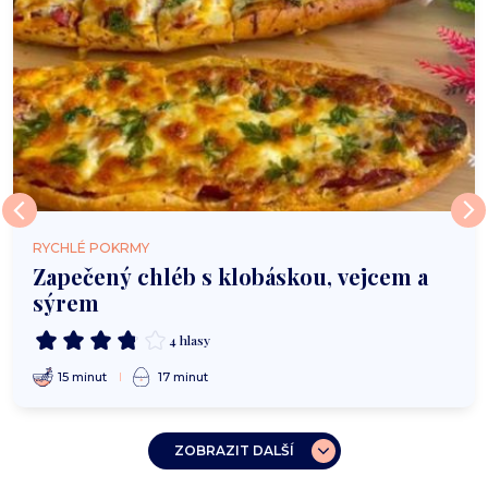
RYCHLÉ POKRMY
Zapečený chléb s klobáskou, vejcem a
sýrem
4 hlasy
15 minut
17 minut
ZOBRAZIT DALŠÍ