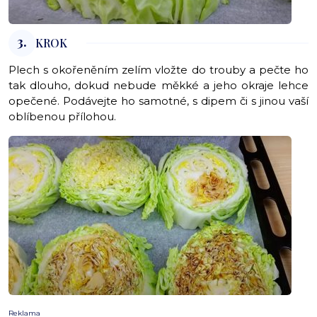
3.
KROK
Plech s okořeněním zelím vložte do trouby a pečte ho
tak dlouho, dokud nebude měkké a jeho okraje
lehc
e
opečené.
Podávejte ho samotné, s dipem či s jinou vaší
oblíbenou přílohou.
Reklama