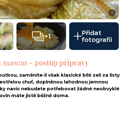
i
Přidat
+1
fotografii
ým masem - postup přípravy
utkou, zaměníte-li však klasické bílé zelí za listy
neotřelou chuť, doplněnou lahodnou jemnou
ky navíc nebudete potřebovat žádné neobvyklé
ovin máte jistě běžně doma.