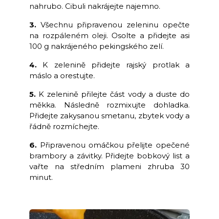
nahrubo. Cibuli nakrájejte najemno.
3.
Všechnu připravenou zeleninu opečte
na rozpáleném oleji. Osolte a přidejte asi
100 g nakrájeného pekingského zelí.
4.
K zelenině přidejte rajský protlak a
máslo a orestujte.
5.
K zelenině přilejte část vody a duste do
měkka. Následně rozmixujte dohladka.
Přidejte zakysanou smetanu, zbytek vody a
řádně rozmíchejte.
6.
Připravenou omáčkou přelijte opečené
brambory a závitky. Přidejte bobkový list a
vařte na středním plameni zhruba 30
minut.