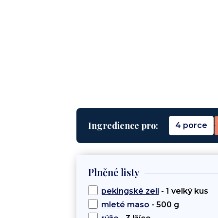
Ingredience pro:
4 porce
Plněné listy
pekingské zelí
- 1 velký kus
mleté maso
- 500 g