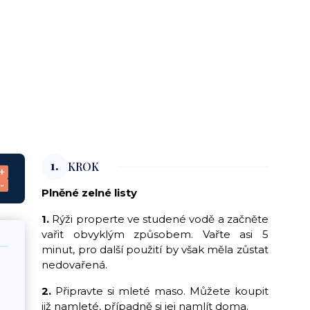
1.
KROK
+
-
Plněné zelné listy
1.
Rýži properte ve studené vodě a začněte
vařit obvyklým způsobem. Vařte asi 5
minut, pro další použití by však měla zůstat
nedovařená.
2.
Připravte si mleté maso. Můžete koupit
již namleté, případně si jej namlít doma.