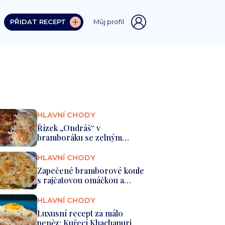
PŘIDAT RECEPT
Můj profil
HLAVNÍ CHODY
Řízek „Ondráš“ v
bramboráku se zelným
salátem
HLAVNÍ CHODY
Zapečené bramborové koule
s rajčatovou omáčkou a
bešame...
HLAVNÍ CHODY
Luxusní recept za málo
peněz: Kuřecí Khachapuri