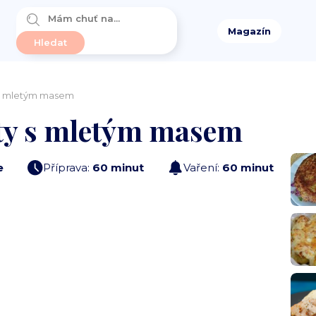
Magazín
y s mletým masem
sty s mletým masem
e
Příprava:
60 minut
Vaření:
60 minut