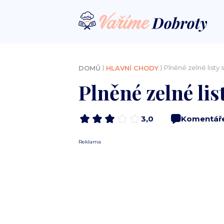
⟩
⟩ Plněné zelné list
DOMŮ
HLAVNÍ CHODY
Plněné zelné li
3,0
Komentář
Reklama