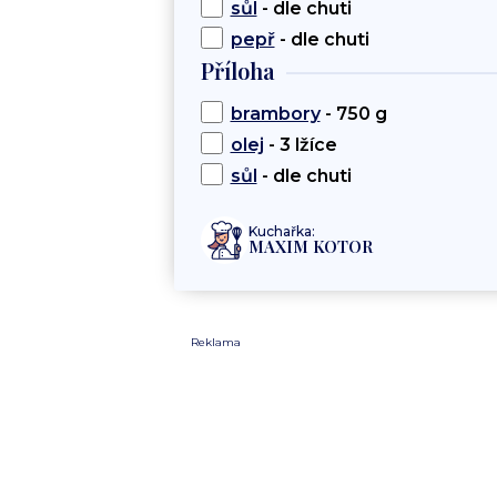
sůl
- dle chuti
pepř
- dle chuti
Příloha
brambory
- 750 g
olej
- 3 lžíce
sůl
- dle chuti
Kuchařka:
MAXIM KOTOR
Reklama