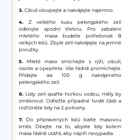
3.
Cibuli oloupejte a nakrájejte najemno.
4.
Z velkého kusu pekingského zelí
odkrojte spodní třetinu. Pro zabalení
mletého masa budete potřebovat 8
velkých listů. Zbylé zelí nakrájejte na jemné
proužky.
5.
Mleté maso smíchejte s rýží, cibulí,
osolte a opepřete. Vše řádně promíchejte.
Přidejte asi 100 g nakrájeného
pekingského zelí.
6.
Listy zelí spařte horkou vodou, měly by
změknout. Odřežte případné tvrdé části a
rozřízněte listy na 2 poloviny.
7.
Do připravených listů balte masovou
směs. Dbejte na to, abyste listy kolem
masa řádně utáhli, aby náplň nevypadla.