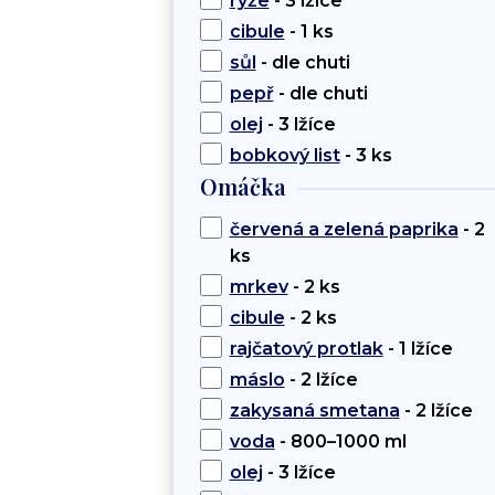
rýže
- 3 lžíce
cibule
- 1 ks
sůl
- dle chuti
pepř
- dle chuti
olej
- 3 lžíce
bobkový list
- 3 ks
Omáčka
červená a zelená paprika
- 2
ks
mrkev
- 2 ks
cibule
- 2 ks
rajčatový protlak
- 1 lžíce
máslo
- 2 lžíce
zakysaná smetana
- 2 lžíce
voda
- 800–1000 ml
olej
- 3 lžíce