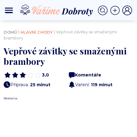
⟩
⟩ Vepřové závitky se smaženými
DOMŮ
HLAVNÍ CHODY
brambory
Vepřové závitky se smaženými
brambory
3,0
Komentáře
Příprava:
25 minut
Vaření:
119 minut
Reklama