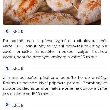
6.
KROK
Po hodině maso z pánve vyjměte a cibulovou směs
vařte 10–15 minut, aby se vyvařil přebytek tekutiny. Na
závěr omáčku zahustěte moukou, zalijte trochou
vývaru, ochuťte drceným kmínem a vařte 15 minut.
7.
KROK
Z masa odstraňte párátka a ponořte ho do omáčky.
Pokrm už nevařte. Nyní připravte přílohu. Brambory ve
slupce důkladně umyjte, nakrájejte je na čtvrtky a vařte
je v osolené vodě 10 minut.
8.
KROK