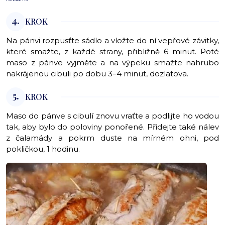
4.
KROK
Na pánvi rozpusťte sádlo a vložte do ní vepřové závitky,
které smažte, z každé strany, přibližně 6 minut. Poté
maso z pánve vyjměte a na výpeku smažte nahrubo
nakrájenou cibuli po dobu 3–4 minut, dozlatova.
5.
KROK
Maso do pánve s cibulí znovu vraťte a podlijte ho vodou
tak, aby bylo do poloviny ponořené. Přidejte také nálev
z čalamády a pokrm duste na mírném ohni, pod
pokličkou, 1 hodinu.