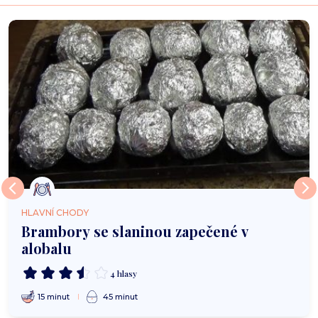
HLAVNÍ CHODY
Brambory se slaninou zapečené v
alobalu
4 hlasy
15 minut
45 minut