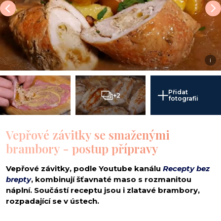
i
Přidat
+2
fotografii
Vepřové závitky se smaženými
brambory - postup přípravy
Vepřové závitky, podle Youtube kanálu
Recepty bez
brepty
, kombinují šťavnaté maso s rozmanitou
náplní. Součástí receptu jsou i zlatavé brambory,
rozpadající se v ústech.