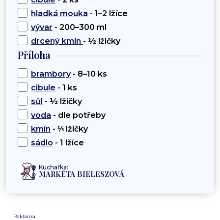
hladká mouka
- 1–2 lžíce
vývar
- 200–300 ml
drcený kmín
- ½ lžičky
Příloha
brambory
- 8–10 ks
cibule
- 1 ks
sůl
- ½ lžičky
voda
- dle potřeby
kmín
- ⅓ lžičky
sádlo
- 1 lžíce
Kuchařka:
MARKÉTA BIELESZOVÁ
Reklama