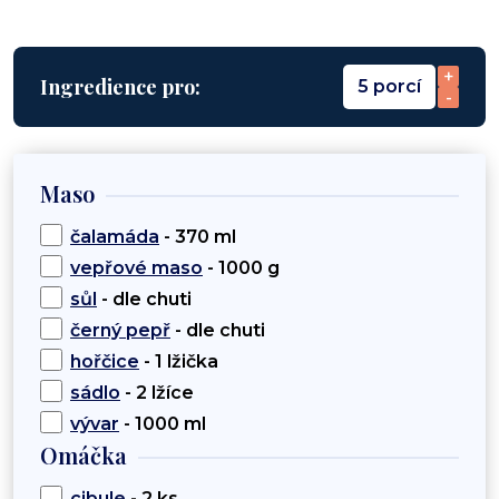
+
Ingredience pro:
5 porcí
-
Maso
čalamáda
- 370 ml
vepřové maso
- 1000 g
sůl
- dle chuti
černý pepř
- dle chuti
hořčice
- 1 lžička
sádlo
- 2 lžíce
vývar
- 1000 ml
Omáčka
cibule
- 2 ks