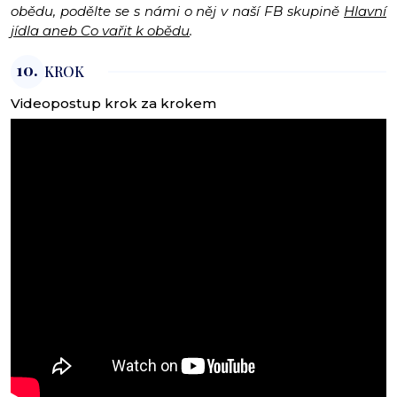
obědu, podělte se s námi o něj v naší FB skupině
Hlavní
jídla aneb Co vařit k obědu
.
10.
KROK
Videopostup krok za krokem