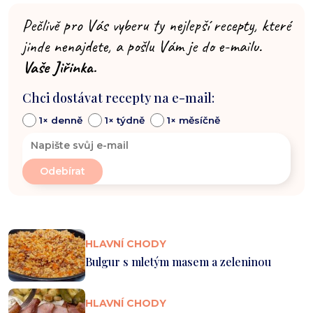
Pečlivě pro Vás vyberu ty nejlepší recepty, které
jinde nenajdete, a pošlu Vám je do e-mailu.
Vaše Jiřinka.
Chci dostávat recepty na e-mail:
1× denně
1× týdně
1× měsíčně
HLAVNÍ CHODY
Bulgur s mletým masem a zeleninou
HLAVNÍ CHODY