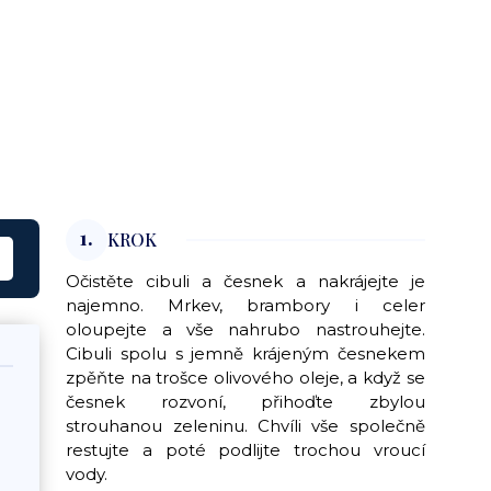
1.
KROK
Očistěte cibuli a česnek a nakrájejte je
najemno. Mrkev, brambory i celer
oloupejte a vše nahrubo nastrouhejte.
Cibuli spolu s jemně krájeným česnekem
zpěňte na trošce olivového oleje, a když se
česnek rozvoní, přihoďte zbylou
strouhanou zeleninu. Chvíli vše společně
restujte a poté podlijte trochou vroucí
vody.