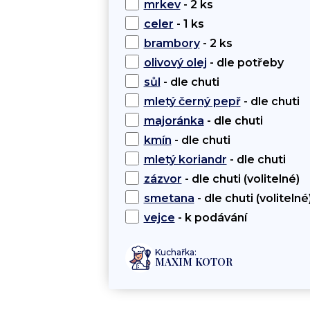
mrkev
- 2 ks
celer
- 1 ks
brambory
- 2 ks
olivový olej
- dle potřeby
sůl
- dle chuti
mletý černý pepř
- dle chuti
majoránka
- dle chuti
kmín
- dle chuti
mletý koriandr
- dle chuti
zázvor
- dle chuti (volitelné)
smetana
- dle chuti (volitelné
vejce
- k podávání
Kuchařka:
MAXIM KOTOR