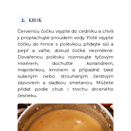
2.
KROK
Červenou čočku vsypte do cedníku a chvíli
ji proplachujte proudem vody. Poté vsypte
čočku do hrnce s polévkou, přidejte sůl a
pepř a vařte, dokud čočka nezměkne.
Dovařenou polévku rozmixujte tyčovým
mixérem, dochuťte koriandrem,
majoránkou, kmínem a případně také
sušeným nebo strouhaným čerstvým
zázvorem a sladkou smetanou. Můžete
přidat podle chuti i trochu drceného
česneku.