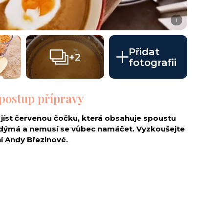
i
Přidat
+2
fotografii
 postup přípravy
 jíst červenou čočku, která obsahuje spoustu
nadýmá a nemusí se vůbec namáčet. Vyzkoušejte
í Andy Březinové.