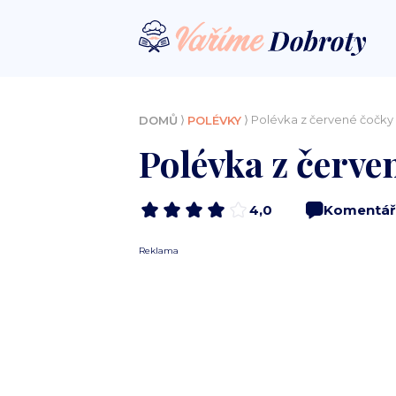
⟩
⟩ Polévka z červené čočky
DOMŮ
POLÉVKY
Polévka z červe
4,0
Komentář
Reklama