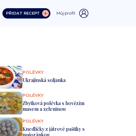
PŘIDAT RECEPT
Můj profil
POLÉVKY
Ukrajinská soljanka
POLÉVKY
Zbytková polévka s hovězím
masem a zeleninou
POLÉVKY
Knedlíčky z játrové paštiky s
majoránkou