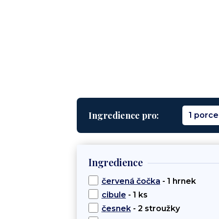
Ingredience pro:
1 porce
Ingredience
červená čočka
- 1 hrnek
cibule
- 1 ks
česnek
- 2 stroužky