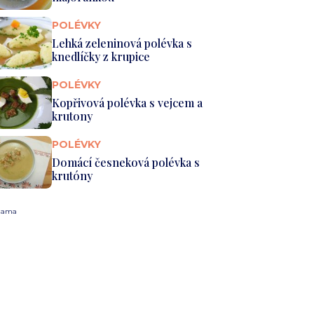
POLÉVKY
Lehká zeleninová polévka s
knedlíčky z krupice
POLÉVKY
Kopřivová polévka s vejcem a
krutony
POLÉVKY
Domácí česneková polévka s
krutóny
lama