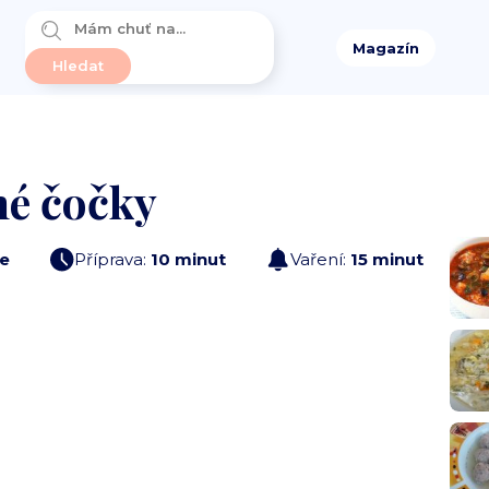
Magazín
né čočky
e
Příprava:
10 minut
Vaření:
15 minut