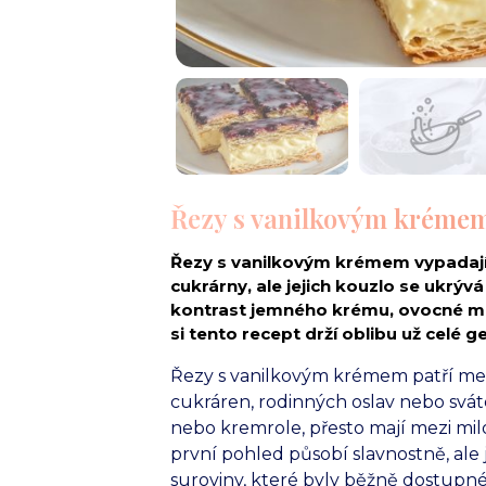
Řezy s vanilkovým krémem 
Řezy s vanilkovým krémem vypadají 
cukrárny, ale jejich kouzlo se ukrýv
kontrast jemného krému, ovocné ma
si tento recept drží oblibu už celé g
Řezy s vanilkovým krémem patří mez
cukráren, rodinných oslav nebo svá
nebo kremrole, přesto mají mezi mil
první pohled působí slavnostně, ale
suroviny, které byly běžně dostupn