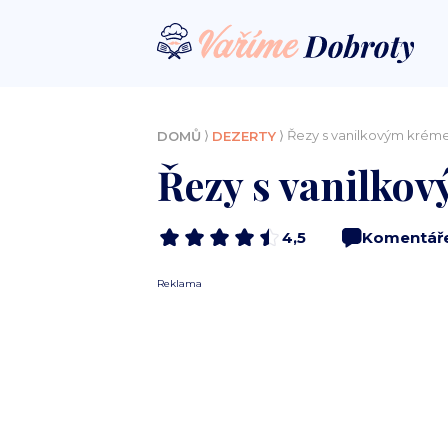
⟩
⟩ Řezy s vanilkovým krém
DOMŮ
DEZERTY
Řezy s vanilko
4,5
Komentář
Reklama