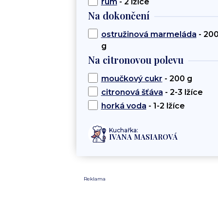
rum
- 2 lžíce
Na dokončení
ostružinová marmeláda
- 20
g
Na citronovou polevu
moučkový cukr
- 200 g
citronová šťáva
- 2-3 lžíce
horká voda
- 1-2 lžíce
Kuchařka:
IVANA MASIAROVÁ
Reklama