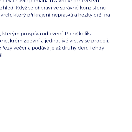
Poleva navíc pomáhá uzavřít vrchní vrstvu
led. Když se připraví ve správné konzistenci,
vrch, který při krájení nepraská a hezky drží na
, kterým prospívá odležení. Po několika
e, krém zpevní a jednotlivé vrstvy se propojí.
řezy večer a podává je až druhý den. Tehdy
í.