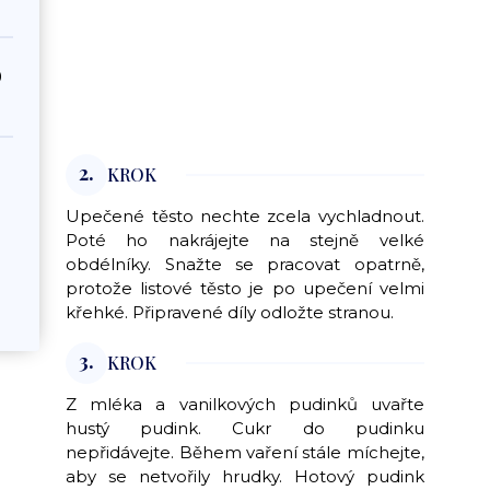
0
2.
KROK
Upečené těsto nechte zcela vychladnout.
Poté ho nakrájejte na stejně velké
obdélníky. Snažte se pracovat opatrně,
protože listové těsto je po upečení velmi
křehké. Připravené díly odložte stranou.
3.
KROK
Z mléka a vanilkových pudinků uvařte
hustý pudink. Cukr do pudinku
nepřidávejte. Během vaření stále míchejte,
aby se netvořily hrudky. Hotový pudink