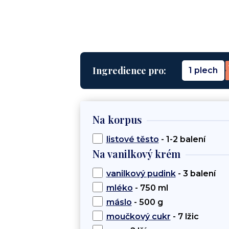
Ingredience pro:
1 plech
Na korpus
listové těsto
- 1-2 balení
Na vanilkový krém
vanilkový pudink
- 3 balení
mléko
- 750 ml
máslo
- 500 g
moučkový cukr
- 7 lžic