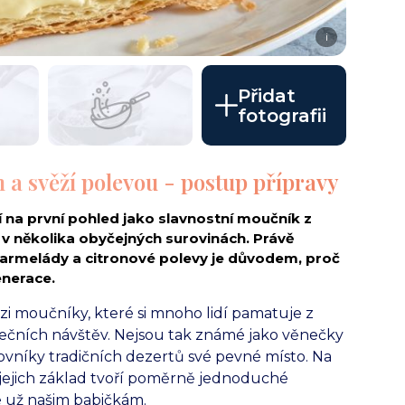
i
Přidat
fotografii
a svěží polevou - postup přípravy
na první pohled jako slavnostní moučník z
á v několika obyčejných surovinách. Právě
rmelády a citronové polevy je důvodem, proč
enerace.
i moučníky, které si mnoho lidí pamatuje z
tečních návštěv. Nejsou tak známé jako věnečky
ovníky tradičních dezertů své pevné místo. Na
 jejich základ tvoří poměrně jednoduché
é už našim babičkám.