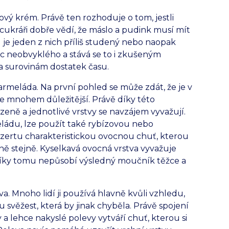
kový krém. Právě ten rozhoduje o tom, jestli
ukráři dobře vědí, že máslo a pudink musí mít
 je jeden z nich příliš studený nebo naopak
nic neobvyklého a stává se to i zkušeným
a surovinám dostatek času.
armeláda. Na první pohled se může zdát, že je v
l je mnohem důležitější. Právě díky této
ně a jednotlivé vrstvy se navzájem vyvažují.
du, lze použít také rybízovou nebo
ezertu charakteristickou ovocnou chuť, kterou
ě stejně. Kyselkavá ovocná vrstva vyvažuje
 Díky tomu nepůsobí výsledný moučník těžce a
a. Mnoho lidí ji používá hlavně kvůli vzhledu,
svěžest, která by jinak chyběla. Právě spojení
lehce nakyslé polevy vytváří chuť, kterou si