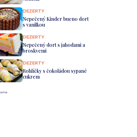
DEZERTY
Nepečený Kinder bueno dort
s vanilkou
DEZERTY
Nepečený dort s jahodami a
broskvemi
DEZERTY
Rohlíčky s čokoládou sypané
cukrem
lama