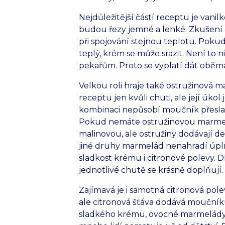
Nejdůležitější částí receptu je vanil
budou řezy jemné a lehké. Zkušení c
při spojování stejnou teplotu. Pokud
teplý, krém se může srazit. Není to 
pekařům. Proto se vyplatí dát oběm
Velkou roli hraje také ostružinová m
receptu jen kvůli chuti, ale její úko
kombinaci nepůsobí moučník přeslaze
Pokud nemáte ostružinovou marmelá
malinovou, ale ostružiny dodávají d
jiné druhy marmelád nenahradí úpln
sladkost krému i citronové polevy.
jednotlivé chutě se krásně doplňují.
Zajímavá je i samotná citronová polev
ale citronová šťáva dodává moučníku 
sladkého krému, ovocné marmelády a 