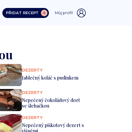
PŘIDAT RECEPT
Můj profil
vou
DEZERTY
Jablečný koláč s pudinkem
DEZERTY
Nepečený čokoládový dort
se šlehačkou
DEZERTY
Nepečený piškotový dezert s
višněmi