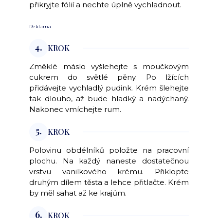
přikryjte fólií a nechte úplně vychladnout.
Reklama
4.
KROK
Změklé máslo vyšlehejte s moučkovým
cukrem do světlé pěny. Po lžících
přidávejte vychladlý pudink. Krém šlehejte
tak dlouho, až bude hladký a nadýchaný.
Nakonec vmíchejte rum.
5.
KROK
Polovinu obdélníků položte na pracovní
plochu. Na každý naneste dostatečnou
vrstvu vanilkového krému. Přiklopte
druhým dílem těsta a lehce přitlačte. Krém
by měl sahat až ke krajům.
6.
KROK