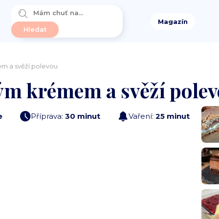
Magazín
em a svěží polevou
vým krémem a svěží pole
e
Příprava:
30 minut
Vaření:
25 minut