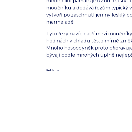
mnoho lidí pamatuje už od dětství. 
moučníku a dodává řezům typický vzh
vytvoří po zaschnutí jemný lesklý po
marmeládě.
Tyto řezy navíc patří mezi moučníky
hodinách v chladu těsto mírně změkn
Mnoho hospodyněk proto připravuje 
bývají podle mnohých úplně nejlepš
Reklama