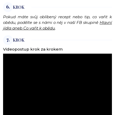
6.
KROK
Pokud máte svůj oblíbený recept nebo tip, co vařit k
obědu, podělte se s námi o něj v naší FB skupině
Hlavní
jídla aneb Co vařit k obědu
.
7.
KROK
Videopostup krok za krokem