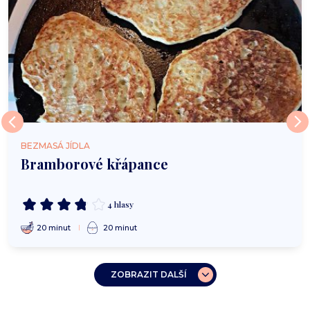
BEZMASÁ JÍDLA
Bramborové křápance
4 hlasy
20 minut
20 minut
ZOBRAZIT DALŠÍ