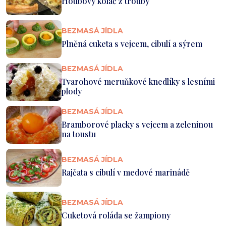
Houbový koláč z trouby
BEZMASÁ JÍDLA
Plněná cuketa s vejcem, cibulí a sýrem
BEZMASÁ JÍDLA
Tvarohové meruňkové knedlíky s lesními
plody
BEZMASÁ JÍDLA
Bramborové placky s vejcem a zeleninou
na toustu
BEZMASÁ JÍDLA
Rajčata s cibulí v medové marinádě
BEZMASÁ JÍDLA
Cuketová roláda se žampiony