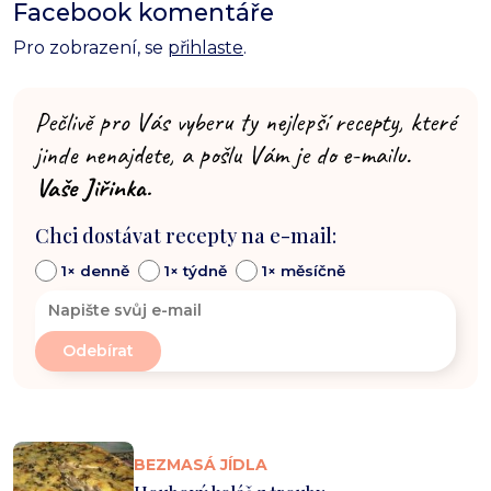
Facebook komentáře
Pro zobrazení, se
přihlaste
.
Pečlivě pro Vás vyberu ty nejlepší recepty, které
jinde nenajdete, a pošlu Vám je do e-mailu.
Vaše Jiřinka.
Chci dostávat recepty na e-mail:
1× denně
1× týdně
1× měsíčně
BEZMASÁ JÍDLA