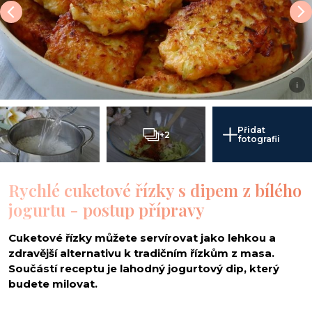
i
Přidat
+2
fotografii
Rychlé cuketové řízky s dipem z bílého
jogurtu - postup přípravy
Cuketové řízky můžete servírovat jako lehkou a
zdravější alternativu k tradičním řízkům z masa.
Součástí receptu je lahodný jogurtový dip, který
budete milovat.