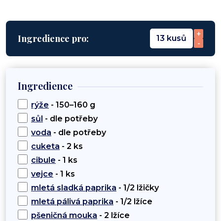
+
Ingredience pro:
13 kusů
-
Ingredience
rýže
- 150–160 g
sůl
- dle potřeby
voda
- dle potřeby
cuketa
- 2 ks
cibule
- 1 ks
vejce
- 1 ks
mletá sladká paprika
- 1/2 lžičky
mletá pálivá paprika
- 1/2 lžíce
pšeničná mouka
- 2 lžíce