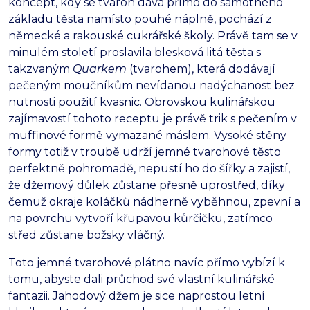
koncept, kdy se tvaroh dává přímo do samotného
základu těsta namísto pouhé náplně, pochází z
německé a rakouské cukrářské školy. Právě tam se v
minulém století proslavila blesková litá těsta s
takzvaným
Quarkem
(tvarohem), která dodávají
pečeným moučníkům nevídanou nadýchanost bez
nutnosti použití kvasnic. Obrovskou kulinářskou
zajímavostí tohoto receptu je právě trik s pečením v
muffinové formě vymazané máslem. Vysoké stěny
formy totiž v troubě udrží jemné tvarohové těsto
perfektně pohromadě, nepustí ho do šířky a zajistí,
že džemový důlek zůstane přesně uprostřed, díky
čemuž okraje koláčků nádherně vyběhnou, zpevní a
na povrchu vytvoří křupavou kůrčičku, zatímco
střed zůstane božsky vláčný.
Toto jemné tvarohové plátno navíc přímo vybízí k
tomu, abyste dali průchod své vlastní kulinářské
fantazii. Jahodový džem je sice naprostou letní