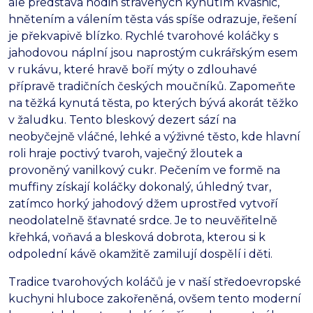
ale představa hodin strávených kynutím kvasnic,
hnětením a válením těsta vás spíše odrazuje, řešení
je překvapivě blízko. Rychlé tvarohové koláčky s
jahodovou náplní jsou naprostým cukrářským esem
v rukávu, které hravě boří mýty o zdlouhavé
přípravě tradičních českých moučníků. Zapomeňte
na těžká kynutá těsta, po kterých bývá akorát těžko
v žaludku. Tento bleskový dezert sází na
neobyčejně vláčné, lehké a výživné těsto, kde hlavní
roli hraje poctivý tvaroh, vaječný žloutek a
provoněný vanilkový cukr. Pečením ve formě na
muffiny získají koláčky dokonalý, úhledný tvar,
zatímco horký jahodový džem uprostřed vytvoří
neodolatelně šťavnaté srdce. Je to neuvěřitelně
křehká, voňavá a blesková dobrota, kterou si k
odpolední kávě okamžitě zamilují dospělí i děti.
Tradice tvarohových koláčů je v naší středoevropské
kuchyni hluboce zakořeněná, ovšem tento moderní