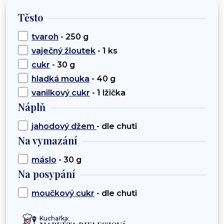
Těsto
tvaroh
- 250 g
vaječný žloutek
- 1 ks
cukr
- 30 g
hladká mouka
- 40 g
vanilkový cukr
- 1 lžička
Náplň
jahodový džem
- dle chuti
Na vymazání
máslo
- 30 g
Na posypání
moučkový cukr
- dle chuti
Kuchařka: