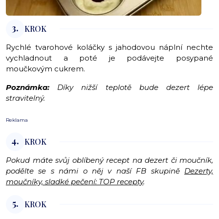
3.
KROK
Rychlé tvarohové koláčky s jahodovou náplní nechte
vychladnout a poté je podávejte posypané
moučkovým cukrem.
Poznámka:
Díky nižší teplotě bude dezert lépe
stravitelný.
Reklama
4.
KROK
Pokud máte svůj oblíbený recept na dezert či moučník,
podělte se s námi o něj v naší FB skupině
Dezerty,
moučníky, sladké pečení: TOP recepty
.
5.
KROK