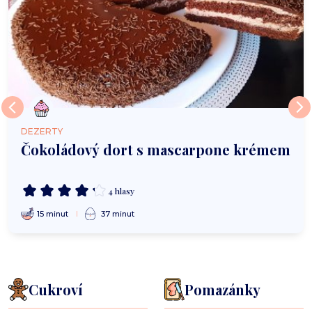
DEZERTY
Čokoládový dort s mascarpone krémem
4 hlasy
15 minut
37 minut
Cukroví
Pomazánky