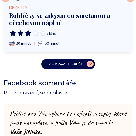
DEZERTY
Rohlíčky se zakysanou smetanou a
ořechovou náplní
1 hlas
30 minut
30 minut
ZOBRAZIT DALŠÍ
Facebook komentáře
Pro zobrazení, se
přihlaste
.
Pečlivě pro Vás vyberu ty nejlepší recepty, které
jinde nenajdete, a pošlu Vám je do e-mailu.
Vaše Jiřinka.