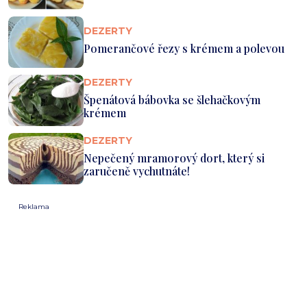
DEZERTY
Pomerančové řezy s krémem a polevou
DEZERTY
Špenátová bábovka se šlehačkovým
krémem
DEZERTY
Nepečený mramorový dort, který si
zaručeně vychutnáte!
Reklama