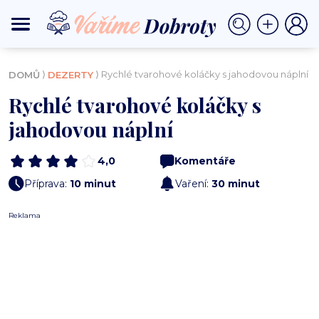
⟩
⟩ Rychlé tvarohové koláčky s jahodovou náplní
DOMŮ
DEZERTY
Rychlé tvarohové koláčky s
jahodovou náplní
4,0
Komentáře
Příprava:
10 minut
Vaření:
30 minut
Reklama