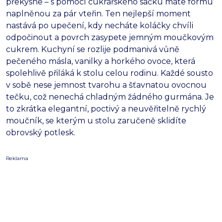
překysne – s pomocí cukrářského sáčku máte formu
naplněnou za pár vteřin. Ten nejlepší moment
nastává po upečení, kdy necháte koláčky chvíli
odpočinout a povrch zasypete jemným moučkovým
cukrem. Kuchyní se rozlije podmanivá vůně
pečeného másla, vanilky a horkého ovoce, která
spolehlivě přiláká k stolu celou rodinu. Každé sousto
v sobě nese jemnost tvarohu a šťavnatou ovocnou
tečku, což nenechá chladným žádného gurmána. Je
to zkrátka elegantní, poctivý a neuvěřitelně rychlý
moučník, se kterým u stolu zaručeně sklidíte
obrovský potlesk.
Reklama