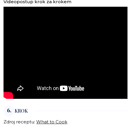
Videopostup krok za krokem
6.
KROK
Zdroj receptu:
What to Сook