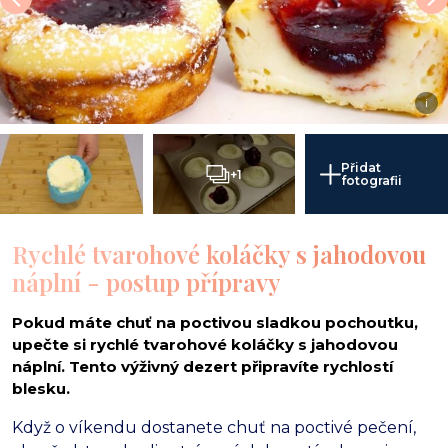
i
Přidat
+1
fotografii
Rychlé tvarohové koláčky s jahodovou
náplní - postup přípravy
Pokud máte chuť na poctivou sladkou pochoutku,
upečte si rychlé tvarohové koláčky s jahodovou
náplní. Tento výživný dezert připravíte rychlostí
blesku.
Když o víkendu dostanete chuť na poctivé pečení,