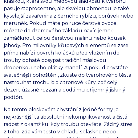
klasikou, která svou medovou sladkostí k tvarohu
pasuje stoprocentně, ale skvělou obměnou je také
kyselejší zavařenina z černého rybízu, borůvek nebo
meruněk. Pokud máte po ruce čerstvé ovoce,
můžete do džemového základu navíc jemně
zamáčknout celou čerstvou malinu nebo kousek
jahody. Pro milovníky křupavých elementů se zase
přímo nabízí povrch koláčků před vložením do
trouby bohatě posypat tradiční máslovou
drobenkou nebo plátky mandlí. A pokud chystáte
svátečnější pohoštění, zkuste do tvarohového těsta
nastrouhat trochu bio citronové kůry, což celý
dezert úžasně rozzáří a dodá mu příjemný jiskrný
podtón.
Na tomto bleskovém chystání z jedné formy je
nejkrásnější ta absolutní nekomplikovanost a čistá
radost z okamžiku, kdy troubu otevřete. Žádný stres
z toho, zda vám těsto v chladu splaskne nebo