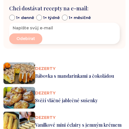
Chci dostávat recepty na e-mail:
1× denně
1× týdně
1× měsíčně
DEZERTY
Bábovka s mandarinkami a čokoládou
DEZERTY
Svěží vláčné jablečné sušenky
DEZERTY
Vanilkové mini éclairy s jemným krémem