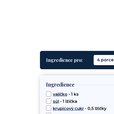
Ingredience pro:
4 porce
Ingredience
vajíčko
- 1 ks
sůl
- 1 lžička
krupicový cukr
- 0,5 lžičky