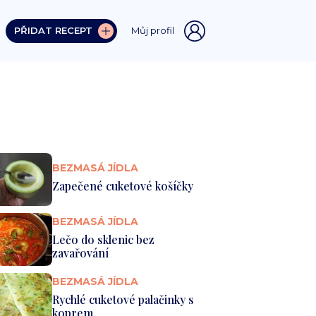
PŘIDAT RECEPT
Můj profil
BEZMASÁ JÍDLA
Zapečené cuketové košíčky
BEZMASÁ JÍDLA
Lečo do sklenic bez
zavařování
BEZMASÁ JÍDLA
Rychlé cuketové palačinky s
koprem