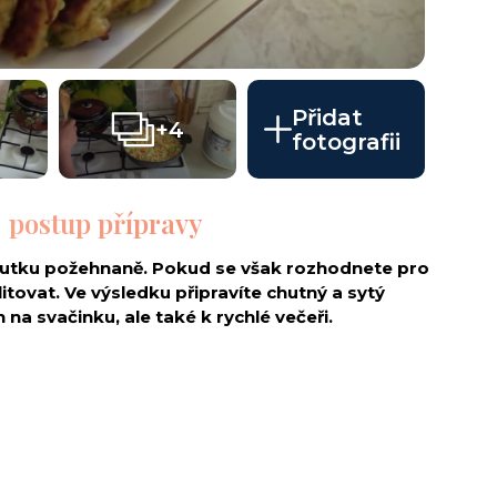
Přidat
+4
fotografii
- postup přípravy
skutku požehnaně. Pokud se však rozhodnete pro
itovat. Ve výsledku připravíte chutný a sytý
na svačinku, ale také k rychlé večeři.