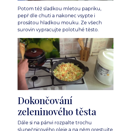
Potom též sladkou mletou papriku,
pepř dle chuti a nakonec vsypte i
prosátou hladkou mouku. Ze všech
surovin vypracujte polotuhé těsto.
Dokončování
zeleninového těsta
Dále si na pánvi rozpalte trochu
slunečnicového oleje a na něm orestujte