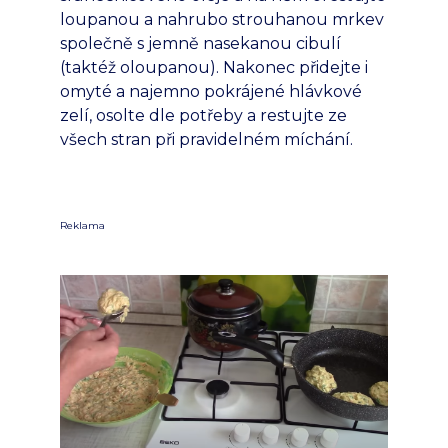
loupanou a nahrubo strouhanou mrkev
společně s jemně nasekanou cibulí
(taktéž oloupanou). Nakonec přidejte i
omyté a najemno pokrájené hlávkové
zelí, osolte dle potřeby a restujte ze
všech stran při pravidelném míchání.
Reklama