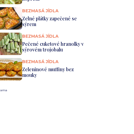
BEZMASÁ JÍDLA
Zelné plátky zapečené se
sýrem
BEZMASÁ JÍDLA
Pečené cuketové hranolky v
sýrovém trojobalu
BEZMASÁ JÍDLA
Zeleninové muffiny bez
mouky
lama