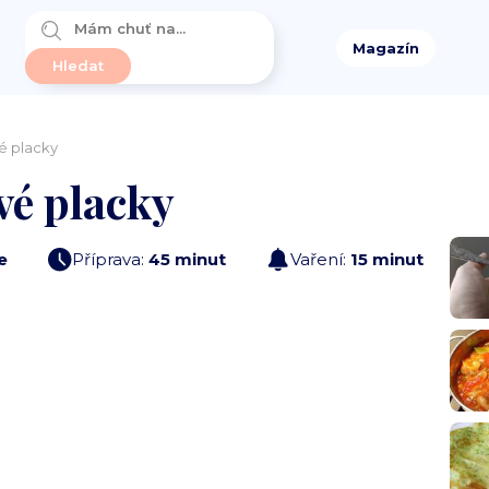
Magazín
é placky
vé placky
e
Příprava:
45 minut
Vaření:
15 minut