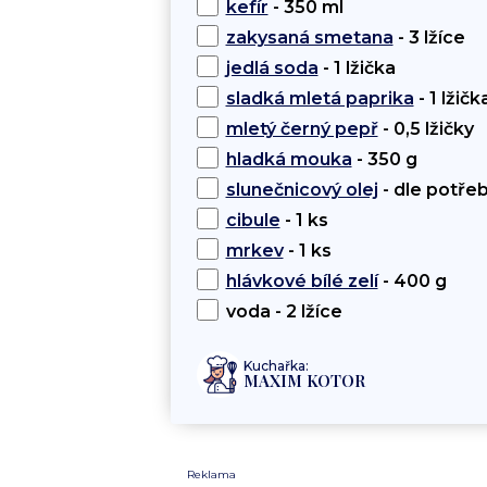
kefír
- 350 ml
zakysaná smetana
- 3 lžíce
jedlá soda
- 1 lžička
sladká mletá paprika
- 1 lžičk
mletý černý pepř
- 0,5 lžičky
hladká mouka
- 350 g
slunečnicový olej
- dle potře
cibule
- 1 ks
mrkev
- 1 ks
hlávkové bílé zelí
- 400 g
voda - 2 lžíce
Kuchařka:
MAXIM KOTOR
Reklama