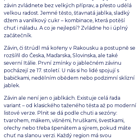
závin zvládnete bez velkých příprav, a přesto udělá
velkou radost. Jemné těsto, šťavnatá jablka, sladký
džem a vanilkový cukr – kombinace, která potěší
chuť i náladu. A co je nejlepší? Zvládne ho i úplný
začátečník.
Závin, či štrúdl má kořeny v Rakousku a postupně se
rozšířil do Česka, Maďarska, Slovinska, ale také
severní Itálie. První zmínky o jablečném závinu
pocházejí ze 17. století. U nás si ho lidé spojují s
babičkami, nedělním obědem nebo podzimní sklizní
jablek.
Závin ale není jen o jablkách. Existuje celá řada
variant – od klasického taženého těsta až po moderní
listové verze. Plnit se dá podle chuti a sezóny:
tvarohem, mákem, višněmi, hruškami, švestkami,
ořechy nebo třeba špenátem a sýrem, pokud máte
chuť na slanou verzi. Každý region má svou