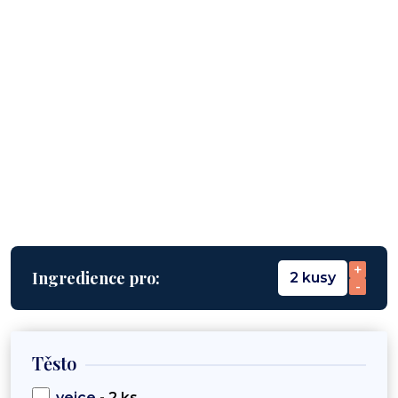
+
Ingredience pro:
2 kusy
-
Těsto
vejce
- 2 ks