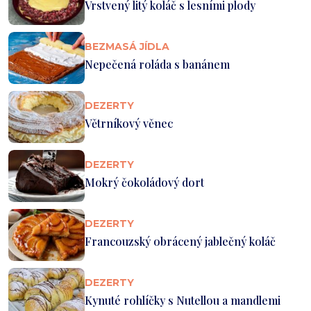
Vrstvený litý koláč s lesními plody
BEZMASÁ JÍDLA
Nepečená roláda s banánem
DEZERTY
Větrníkový věnec
DEZERTY
Mokrý čokoládový dort
DEZERTY
Francouzský obrácený jablečný koláč
DEZERTY
Kynuté rohlíčky s Nutellou a mandlemi