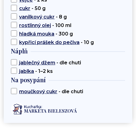
cukr
- 50 g
vanilkový cukr
- 8 g
rostlinný olej
- 100 ml
hladká mouka
- 300 g
kypřicí prášek do pečiva
- 10 g
Náplň
jablečný džem
- dle chuti
jablka
- 1–2 ks
Na posypání
moučkový cukr
- dle chuti
Kuchařka:
MARKÉTA BIELESZOVÁ