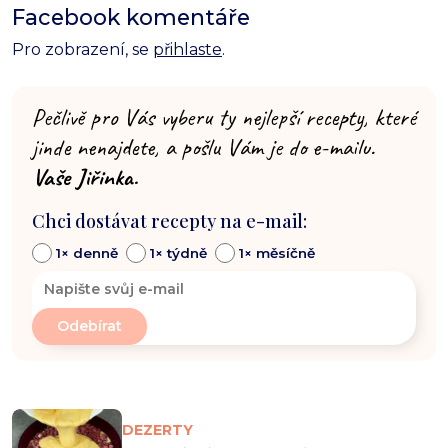
Facebook komentáře
Pro zobrazení, se
přihlaste
.
Pečlivě pro Vás vyberu ty nejlepší recepty, které
jinde nenajdete, a pošlu Vám je do e-mailu.
Vaše Jiřinka.
Chci dostávat recepty na e-mail:
1× denně
1× týdně
1× měsíčně
DEZERTY