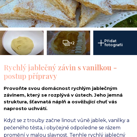
i
Přidat
+2
fotografii
Rychlý jablečný závin s vanilkou -
postup přípravy
Provoňte svou domácnost rychlým jablečným
závinem, který se rozplývá v ústech. Jeho jemná
struktura, šťavnatá náplň a osvěžující chuť vás
naprosto uchvátí.
Když se z trouby začne linout vůně jablek, vanilky a
pečeného těsta, i obyčejné odpoledne se rázem
promění v malou slavnost. Tenhle rychlý jablečný