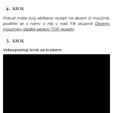
4.
KROK
Pokud máte svůj oblíbený recept na dezert či moučník,
podělte se s námi o něj v naší FB skupině
Dezerty,
moučníky, sladké pečení: TOP recepty
.
5.
KROK
Videopostup krok za krokem