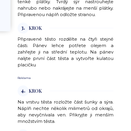
tenké plátky. Tvrdý sýr nastrouhejte
nahrubo nebo nakrájejte na menší plátky.
Připravenou náplň odložte stranou.
3.
KROK
Připravené těsto rozdělte na čtyři stejné
části. Pánev lehce potřete olejem a
zahřejte ji na střední teplotu. Na pánev
nalijte první část těsta a vytvořte kulatou
placičku
Reklama
4.
KROK
Na vrstvu těsta rozložte část šunky a sýra.
Náplň nechte několik milimetrů od okrajů,
aby nevyčnívala ven. Přikryjte ji menším
množstvím těsta.