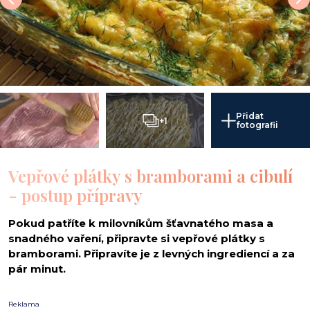
i
Přidat
+1
fotografii
Vepřové plátky s bramborami a cibulí
- postup přípravy
Pokud patříte k milovníkům šťavnatého masa a
snadného vaření, připravte si vepřové plátky s
bramborami. Připravíte je z levných ingrediencí a za
pár minut.
Reklama