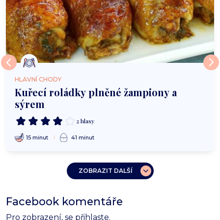
HLAVNÍ CHODY
Kuřecí roládky plněné žampiony a
sýrem
2 hlasy
15 minut
41 minut
ZOBRAZIT DALŠÍ
Facebook komentáře
Pro zobrazení, se
přihlaste
.