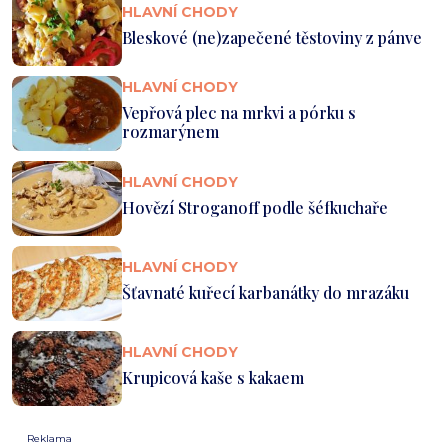
HLAVNÍ CHODY
Bleskové (ne)zapečené těstoviny z pánve
HLAVNÍ CHODY
Vepřová plec na mrkvi a pórku s
rozmarýnem
HLAVNÍ CHODY
Hovězí Stroganoff podle šéfkuchaře
HLAVNÍ CHODY
Šťavnaté kuřecí karbanátky do mrazáku
HLAVNÍ CHODY
Krupicová kaše s kakaem
Reklama