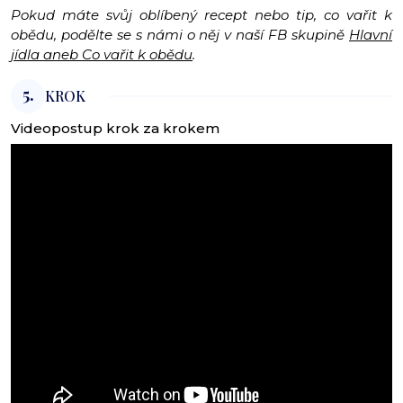
Pokud máte svůj oblíbený recept nebo tip, co vařit k
obědu, podělte se s námi o něj v naší FB skupině
Hlavní
jídla aneb Co vařit k obědu
.
5.
KROK
Videopostup krok za krokem