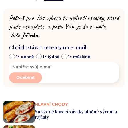
Pečlivě pro Vás vyberu ty nejlepší recepty, které
jinde nenajdete, a pošlu Vám je do e-mailu.
Vaše Jiřinka.
Chci dostávat recepty na e-mail:
1× denně
1× týdně
1× měsíčně
HLAVNÍ CHODY
Smažené kuřecí závitky plněné sýrem a
rajčaty