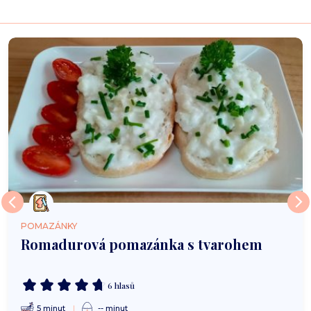
POMAZÁNKY
Romadurová pomazánka s tvarohem
6 hlasů
5 minut
-- minut