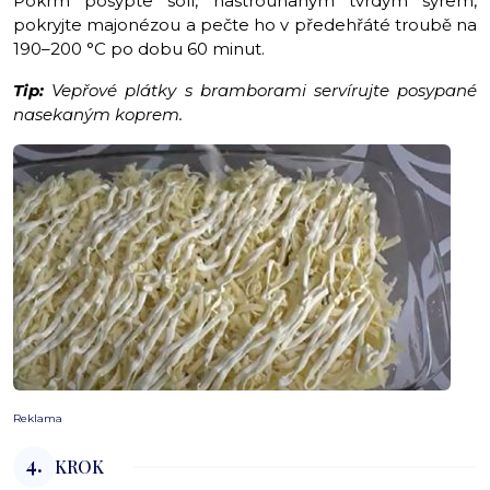
Pokrm posypte solí, nastrouhaným tvrdým sýrem,
pokryjte majonézou a pečte ho v předehřáté troubě na
190–200 °C po dobu 60 minut.
Tip:
Vepřové plátky s bramborami servírujte posypané
nasekaným koprem.
Reklama
4.
KROK