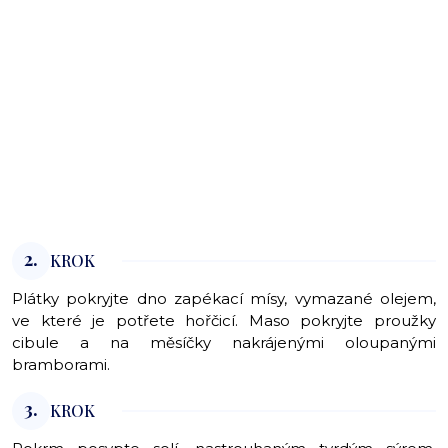
2.
KROK
Plátky pokryjte dno zapékací mísy, vymazané olejem,
ve které je potřete hořčicí. Maso pokryjte proužky
cibule a na měsíčky nakrájenými oloupanými
bramborami.
3.
KROK