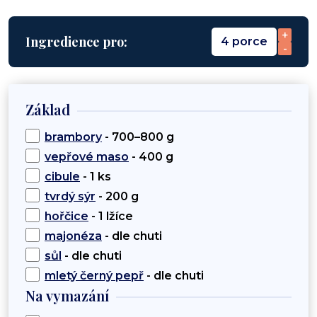
+
Ingredience pro:
4 porce
-
Základ
brambory
- 700–800 g
vepřové maso
- 400 g
cibule
- 1 ks
tvrdý sýr
- 200 g
hořčice
- 1 lžíce
majonéza
- dle chuti
sůl
- dle chuti
mletý černý pepř
- dle chuti
Na vymazání