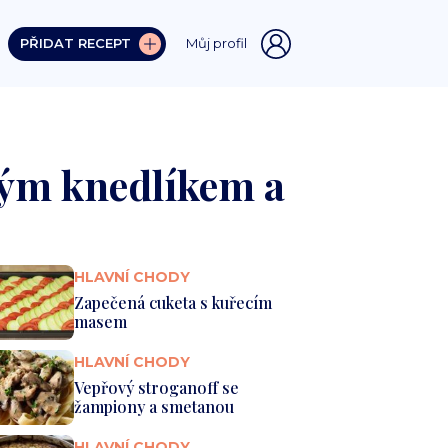
PŘIDAT RECEPT
Můj profil
ým knedlíkem a
HLAVNÍ CHODY
Zapečená cuketa s kuřecím
masem
HLAVNÍ CHODY
Vepřový stroganoff se
žampiony a smetanou
HLAVNÍ CHODY