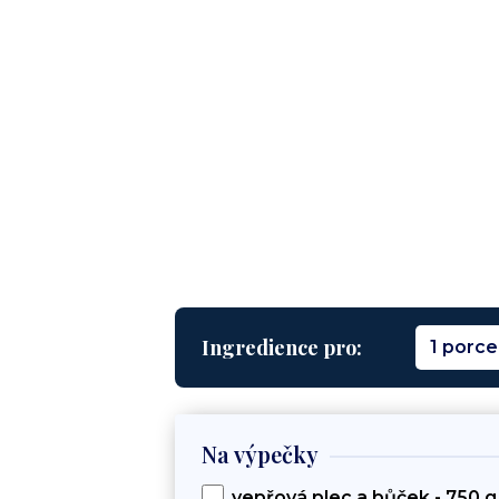
Ingredience pro:
1 porce
Na výpečky
vepřová plec a bůček - 750 g