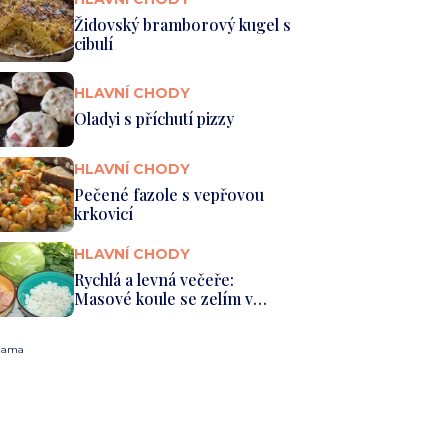
Židovský bramborový kugel s
cibulí
HLAVNÍ CHODY
Oladyi s příchutí pizzy
HLAVNÍ CHODY
Pečené fazole s vepřovou
krkovicí
HLAVNÍ CHODY
Rychlá a levná večeře:
Masové koule se zelím v
omáčce z...
lama