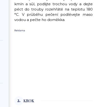
kmín a sůl, podlijte trochou vody a dejte
péct do trouby rozehřáté na teplotu 180
°C. V průběhu pečení podlévejte maso
vodou a pečte ho doměkka.
Reklama
2.
KROK