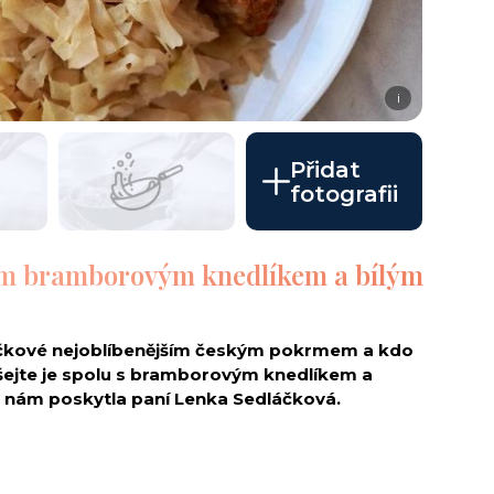
i
Přidat
fotografii
ím bramborovým knedlíkem a bílým
víčkové nejoblíbenějším českým pokrmem a kdo
oušejte je spolu s bramborovým knedlíkem a
 nám poskytla paní Lenka Sedláčková.