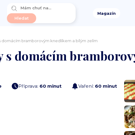
Magazín
s domácím bramborovým knedlíkem a bílým zelím
ky s domácím bramborov
e
Příprava:
60 minut
Vaření:
60 minut