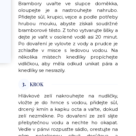
Brambory uvařte ve slupce doměkka,
oloupejte je a nastrouhejte nahrubo.
Přidejte sůl, krupici, vejce a podle potřeby
hrubou mouku, abyste získali soudržné
bramborové těsto. Z toho vytvarujte šišky a
dejte je vařit v osolené vodě asi 20 minut.
Po dovaření je vylovte z vody a prudce je
zchlaďte v misce s ledovou vodou. Na
několika místech knedlíky propíchejte
vidličkou, aby měla odkud unikat pára a
knedlíky se nesrazily.
3.
KROK
Hlávkové zelí nakrouhejte na nudličky,
vložte je do hrnce s vodou, přidejte sůl,
drcený kmín a kapku octa a vařte, dokud
zelí nezměkne. Po dovaření ze zelí slijte
přebytečnou vodu a nechte ho okapat.
Vedle v pánvi rozpusťte sádlo, orestujte na
něm pokrájenou cibuli dorůžova a