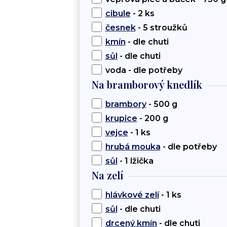
cibule
- 2 ks
česnek
- 5 stroužků
kmín
- dle chuti
sůl
- dle chuti
voda - dle potřeby
Na bramborový knedlík
brambory
- 500 g
krupice
- 200 g
vejce
- 1 ks
hrubá mouka
- dle potřeby
sůl
- 1 lžička
Na zelí
hlávkové zelí
- 1 ks
sůl
- dle chuti
drcený kmín
- dle chuti