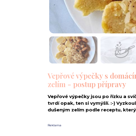
Vepřové výpečky s domác
zelím - postup přípravy
Vepřové výpečky jsou po řízku a s
tvrdí opak, ten si vymýšlí. :-) Vyzk
dušeným zelím podle receptu, který
Reklama