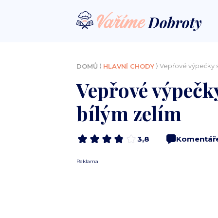
⟩
⟩ Vepřové výpečky 
DOMŮ
HLAVNÍ CHODY
Vepřové výpeč
bílým zelím
3,8
Komentář
Reklama