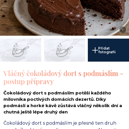
i
Přidat
fotografii
Vláčný čokoládový dort s podmáslím -
postup přípravy
Čokoládový dort s podmáslím potěší každého
milovníka poctivých domácích dezertů. Díky
podmáslí a horké kávě zůstává vláčný několik dní a
chutná ještě lépe druhý den
Čokoládový dort s podmáslím je přesně ten druh