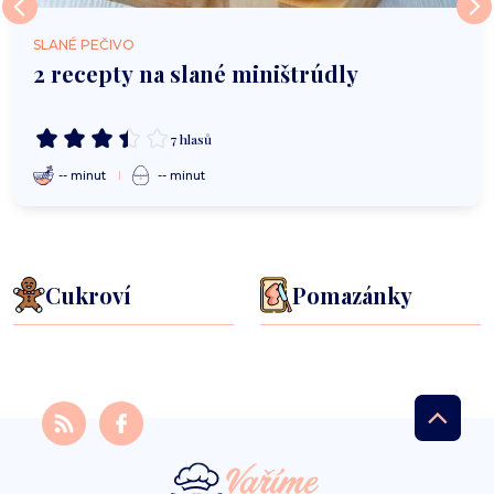
SLANÉ PEČIVO
2 recepty na slané miništrúdly
7 hlasů
-- minut
-- minut
Cukroví
Pomazánky