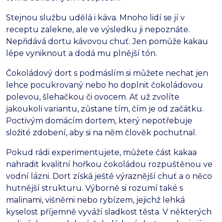
Stejnou službu udělá i káva. Mnoho lidí se jí v
receptu zalekne, ale ve výsledku ji nepoznáte.
Nepřidává dortu kávovou chuť. Jen pomůže kakau
lépe vyniknout a dodá mu plnější tón.
Čokoládový dort s podmáslím si můžete nechat jen
lehce pocukrovaný nebo ho doplnit čokoládovou
polevou, šlehačkou či ovocem. Ať už zvolíte
jakoukoli variantu, zůstane tím, čím je od začátku.
Poctivým domácím dortem, který nepotřebuje
složité zdobení, aby si na něm člověk pochutnal.
Pokud rádi experimentujete, můžete část kakaa
nahradit kvalitní hořkou čokoládou rozpuštěnou ve
vodní lázni. Dort získá ještě výraznější chuť a o něco
hutnější strukturu. Výborně si rozumí také s
malinami, višněmi nebo rybízem, jejichž lehká
kyselost příjemně vyváží sladkost těsta. V některých