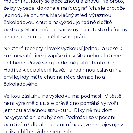
moučníku, který se peče znovu a znovu. Ne proto,
že by vypadal dokonale na fotografiích, ale protože
jednoduše chutná. Má vláčný střed, výraznou
čokoládovou chuť a nevyžaduje žádné složité
postupy. Stačí smíchat suroviny, nalít těsto do formy
a nechat troubu udělat svou práci.
Některé recepty člověk vyzkouší jednou a už se k
nim nevrátí. Jiné si zapíše do sešitu nebo uloží mezi
oblíbené. Právě sem podle mě patří i tento dort.
Hodí se k odpolední kávě, na rodinnou oslavu i na
chvíle, kdy máte chuť na něco domácího a
čokoládového.
Velkou zásluhu na výsledku má podmáslí. V těstě
není výrazně cítit, ale právě ono pomáhá vytvořit
jemnou a vláčnou strukturu. Díky němu dort
nevysychá ani druhý den. Podmáslí se v pečení
používá už dlouho a není náhoda, že se objevuje v
tolika oblíbených receptech.