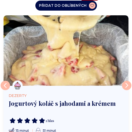
PŘIDAT DO OBLÍBENÝCH
DEZERTY
Jogurtový koláč s jahodami a krémem
1 hlas
15 minut
51 minut