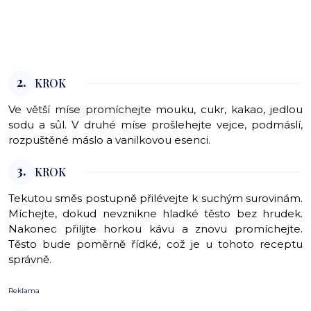
2.
KROK
Ve větší míse promíchejte mouku, cukr, kakao, jedlou
sodu a sůl. V druhé míse prošlehejte vejce, podmáslí,
rozpuštěné máslo a vanilkovou esenci.
3.
KROK
Tekutou směs postupně přilévejte k suchým surovinám.
Míchejte, dokud nevznikne hladké těsto bez hrudek.
Nakonec přilijte horkou kávu a znovu promíchejte.
Těsto bude poměrně řídké, což je u tohoto receptu
správně.
Reklama