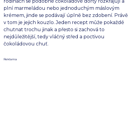
rodinách se podobné čokoládové dorty rozkrajují a
plní marmeládou nebo jednoduchým máslovým
krémem, jinde se podávají úplně bez zdobení. Právě
v tom je jejich kouzlo. Jeden recept může pokaždé
chutnat trochu jinak a přesto si zachová to
nejdůležitější, tedy vláčný střed a poctivou
čokoládovou chuť.
Reklama