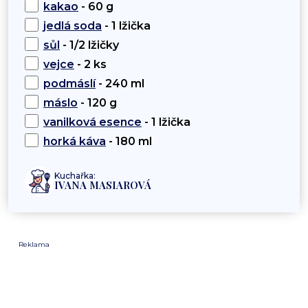
kakao
- 60 g
jedlá soda
- 1 lžička
sůl
- 1/2 lžičky
vejce
- 2 ks
podmáslí
- 240 ml
máslo
- 120 g
vanilková esence
- 1 lžička
horká káva
- 180 ml
Kuchařka:
IVANA MASIAROVÁ
Reklama