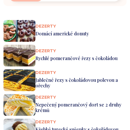
DEZERTY
Domácí americké donuty
DEZERTY
Rychlé pomerančové řezy s čokoládou
DEZERTY
Jablečné řezy s čokoládovou polevou a
ořechy
DEZERTY
Nepečený pomerančový dort se 2 druhy
krémů
DEZERTY
Křehké turecké sušenky s čokoládovou