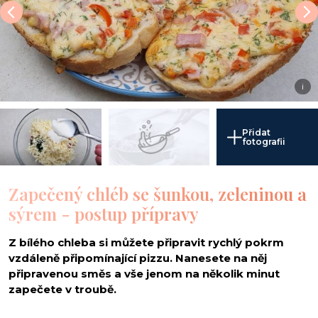
i
Přidat
fotografii
Zapečený chléb se šunkou, zeleninou a
sýrem - postup přípravy
Z bílého chleba si můžete připravit rychlý pokrm
vzdáleně připomínající pizzu. Nanesete na něj
připravenou směs a vše jenom na několik minut
zapečete v troubě.