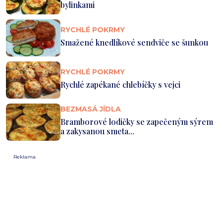
bylinkami
RYCHLÉ POKRMY
Smažené knedlíkové sendviče se šunkou
RYCHLÉ POKRMY
Rychlé zapékané chlebíčky s vejci
BEZMASÁ JÍDLA
Bramborové lodičky se zapečeným sýrem
a zakysanou smeta...
Reklama