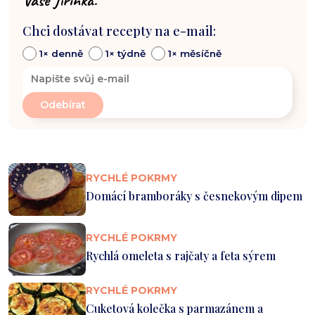
Chci dostávat recepty na e-mail:
1× denně
1× týdně
1× měsíčně
RYCHLÉ POKRMY
Domácí bramboráky s česnekovým dipem
RYCHLÉ POKRMY
Rychlá omeleta s rajčaty a feta sýrem
RYCHLÉ POKRMY
Cuketová kolečka s parmazánem a