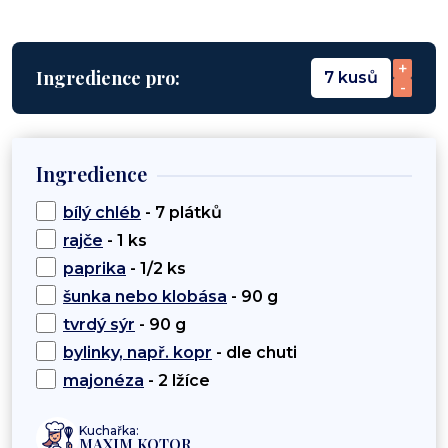
+
Ingredience pro:
7 kusů
-
Ingredience
bílý chléb
- 7 plátků
rajče
- 1 ks
paprika
- 1/2 ks
šunka nebo klobása
- 90 g
tvrdý sýr
- 90 g
bylinky, např. kopr
- dle chuti
majonéza
- 2 lžíce
Kuchařka:
MAXIM KOTOR