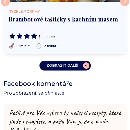
RYCHLÉ POKRMY
Bramborové taštičky s kachním masem
3 hlasy
20 minut
13 minut
ZOBRAZIT DALŠÍ
Facebook komentáře
Pro zobrazení, se
přihlaste
.
Pečlivě pro Vás vyberu ty nejlepší recepty, které
jinde nenajdete, a pošlu Vám je do e-mailu.
Vaše Jiřinka.