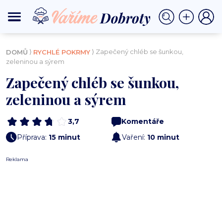
⟩
⟩ Zapečený chléb se šunkou,
DOMŮ
RYCHLÉ POKRMY
zeleninou a sýrem
Zapečený chléb se šunkou,
zeleninou a sýrem
3,7
Komentáře
Příprava:
15 minut
Vaření:
10 minut
Reklama