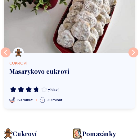
CUKROVÍ
Masarykovo cukroví
7 hlasů
150 minut
20 minut
Cukroví
Pomazánky