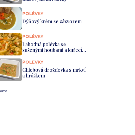
POLÉVKY
Dýňový krém se zázvorem
POLÉVKY
Lahodná polévka se
sušenými houbami a kuřecím
masem
POLÉVKY
Chlebová drožďovka s mrkví
a hráškem
lama