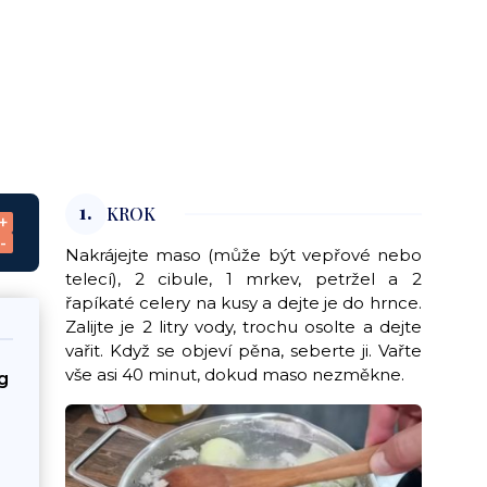
1.
KROK
+
-
Nakrájejte maso (může být vepřové nebo
telecí), 2 cibule, 1 mrkev, petržel a 2
řapíkaté celery na kusy a dejte je do hrnce.
Zalijte je 2 litry vody, trochu osolte a dejte
vařit. Když se objeví pěna, seberte ji. Vařte
vše asi 40 minut, dokud maso nezměkne.
g