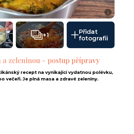
i
Přidat
+1
fotografii
a zeleninou - postup přípravy
 cikánský recept na vynikající vydatnou polévku,
 večeři. Je plná masa a zdravé zeleniny.