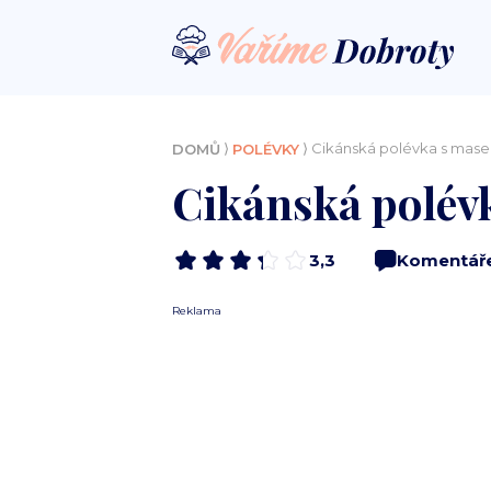
⟩
⟩ Cikánská polévka s mase
DOMŮ
POLÉVKY
Cikánská polév
3,3
Komentář
Reklama