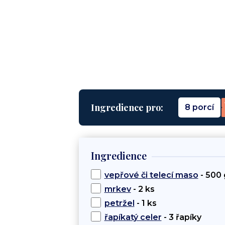
Ingredience pro:
8 porcí
Ingredience
vepřové či telecí maso
- 500 
mrkev
- 2 ks
petržel
- 1 ks
řapíkatý celer
- 3 řapíky