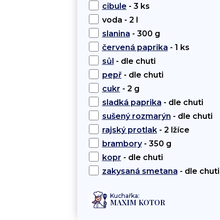
cibule
- 3 ks
voda - 2 l
slanina
- 300 g
červená paprika
- 1 ks
sůl
- dle chuti
pepř
- dle chuti
cukr
- 2 g
sladká paprika
- dle chuti
sušený rozmarýn
- dle chuti
rajský protlak
- 2 lžíce
brambory
- 350 g
kopr
- dle chuti
zakysaná smetana
- dle chuti
Kuchařka:
MAXIM KOTOR