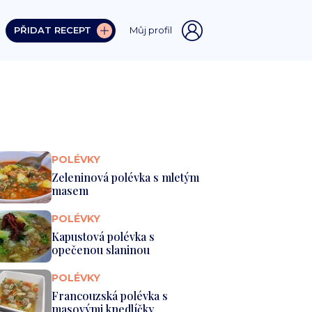
PŘIDAT RECEPT
Můj profil
POLÉVKY
Zeleninová polévka s mletým
masem
POLÉVKY
Kapustová polévka s
opečenou slaninou
POLÉVKY
Francouzská polévka s
masovými knedlíčky