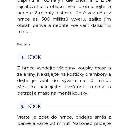
papriku a rozmarýn dle chuti, a 2 lžíce
rajčatového protlaku. Vše promíchejte a
nechte 2 minuty restovat. Poté vezměte z
hrnce asi 300 mililitrů vývaru, zalijte jím
obsah pánve a nechte vše vařit dalších 5
minut.
Reklama
4.
KROK
Z hrnce vyndejte všechny kousky masa a
zeleniny. Nakrájejte na kostičky brambory a
dejte je vařit do vývaru na 10 minut.
Mezitím nakrájejte uvařenou mrkev a
petržel a maso na menší kousky.
5.
KROK
Vraťte je zpět do hrnce, přidejte směs z
pánve a vařte 20 minut. Nakonec přidejte