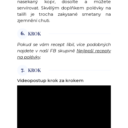
nasekaný kopr, dosolte a můžete
servírovat. Skvělým doplňkem polévky na
talíři je trocha zakysané smetany na
zjemnění chuti.
6.
KROK
Pokud se vám recept líbil, více podobných
najdete v naší FB skupině
Nejlepší recepty
na polévky
.
7.
KROK
Videopostup krok za krokem