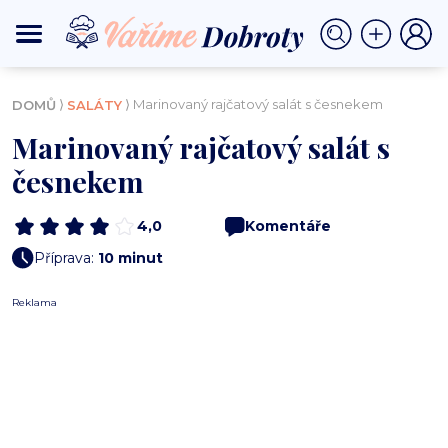
⟩
⟩ Marinovaný rajčatový salát s česnekem
DOMŮ
SALÁTY
Marinovaný rajčatový salát s
česnekem
4,0
Komentáře
Příprava:
10 minut
Reklama