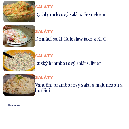
SALÁTY
Rychlý mrkvový salát s česnekem
SALÁTY
Domácí salát Coleslaw jako z KFC
SALÁTY
Ruský bramborový salát Olivier
SALÁTY
Vánoční bramborový salát s majonézou a
hořčicí
Reklama