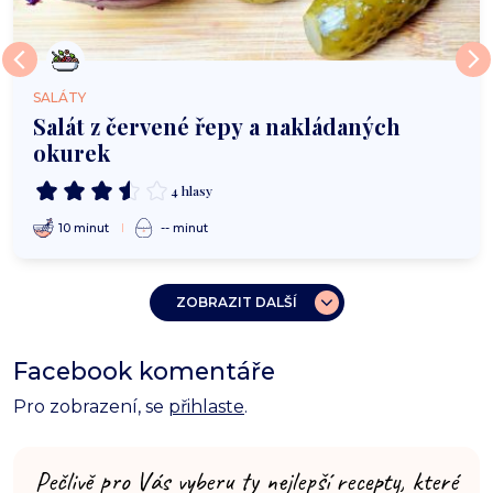
SALÁTY
Salát z červené řepy a nakládaných
okurek
4 hlasy
10 minut
-- minut
ZOBRAZIT DALŠÍ
Facebook komentáře
Pro zobrazení, se
přihlaste
.
Pečlivě pro Vás vyberu ty nejlepší recepty, které