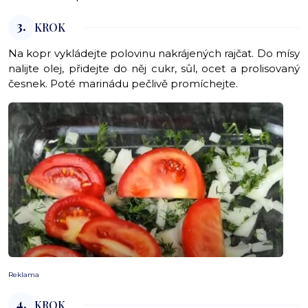
3.
KROK
Na kopr vykládejte polovinu nakrájených rajčat. Do mísy
nalijte olej, přidejte do něj cukr, sůl, ocet a prolisovaný
česnek. Poté marinádu pečlivě promíchejte.
Reklama
4.
KROK