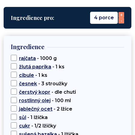
+
Ingredience pro:
4 porce
-
Ingredience
rajčata
- 1000 g
žlutá paprika
- 1 ks
cibule
- 1 ks
česnek
- 3 stroužky
čerstvý kopr
- dle chuti
rostlinný olej
- 100 ml
jablečný ocet
- 2 lžíce
sůl
- 1 lžička
cukr
- 1/2 lžičky
sušená bazalka
- 1 lžička