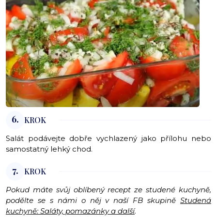
6.
KROK
Salát podávejte dobře vychlazený jako přílohu nebo
samostatný lehký chod.
7.
KROK
Pokud máte svůj oblíbený recept ze studené kuchyně,
podělte se s námi o něj v naší FB skupině
Studená
kuchyně: Saláty, pomazánky a další
.