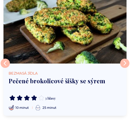
BEZMASÁ JÍDLA
Pečené brokolicové šišky se sýrem
3 hlasy
10 minut
25 minut