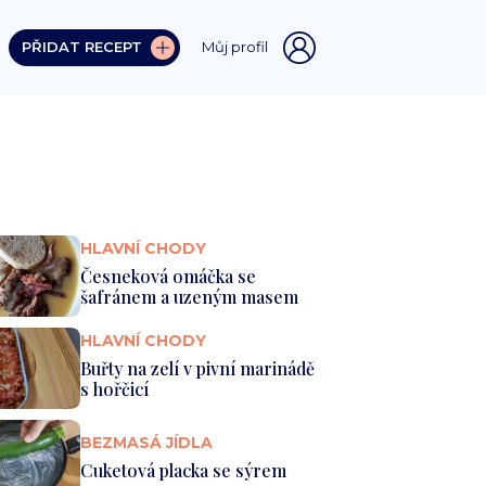
PŘIDAT RECEPT
Můj profil
HLAVNÍ CHODY
Česneková omáčka se
šafránem a uzeným masem
HLAVNÍ CHODY
Buřty na zelí v pivní marinádě
s hořčicí
BEZMASÁ JÍDLA
Cuketová placka se sýrem