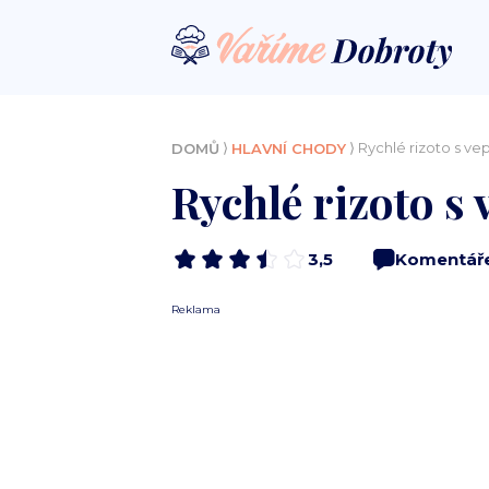
⟩
⟩ Rychlé rizoto s 
DOMŮ
HLAVNÍ CHODY
Rychlé rizoto 
3,5
Komentář
Reklama