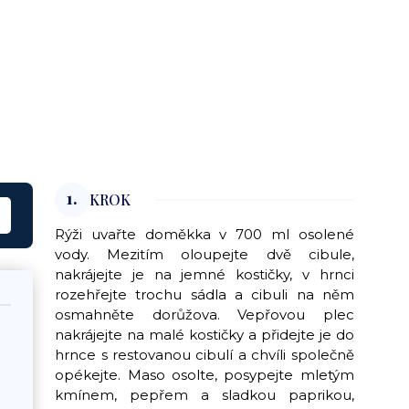
1.
KROK
Rýži uvařte doměkka v 700 ml osolené
vody. Mezitím oloupejte dvě cibule,
nakrájejte je na jemné kostičky, v hrnci
rozehřejte trochu sádla a cibuli na něm
osmahněte dorůžova. Vepřovou plec
nakrájejte na malé kostičky a přidejte je do
hrnce s restovanou cibulí a chvíli společně
opékejte. Maso osolte, posypejte mletým
kmínem, pepřem a sladkou paprikou,