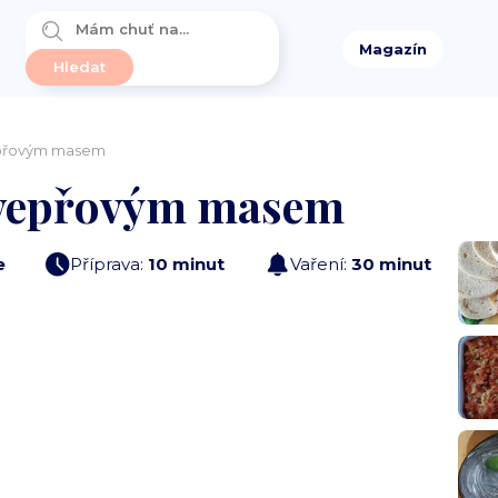
Magazín
vepřovým masem
s vepřovým masem
e
Příprava:
10 minut
Vaření:
30 minut