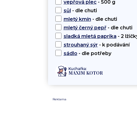
vepřová plec
- 500 g
sůl
- dle chuti
mletý kmín
- dle chuti
mletý černý pepř
- dle chuti
sladká mletá paprika
- 2 lžičk
strouhaný sýr
- k podávání
sádlo
- dle potřeby
Kuchařka:
MAXIM KOTOR
Reklama