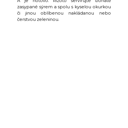
A je hotovo. Rizoto servírujte bohatě
zasypané sýrem a spolu s kyselou okurkou
či jinou oblíbenou nakládanou nebo
čerstvou zeleninou.