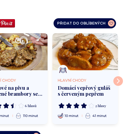
PŘIDAT DO OBLÍBENÝCH
Í CHODY
HLAVNÍ CHODY
HL
vé na pivu a
Domácí vepřový guláš
Sm
ené brambory se
s červeným pepřem
kř
nou
om
ok
6 hlasů
2 hlasy
minut
110 minut
10 minut
41 minut