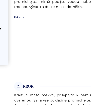
promíchejte, mírně podlijte vodou nebo
trochou vývaru a duste maso doměkka.
Reklama
y
2.
KROK
Když je maso měkké, přisypejte k němu
uvařenou rýži a vše důkladně promíchejte.