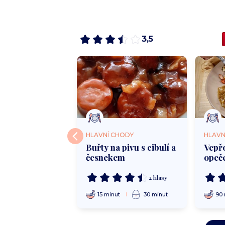
3,5
HODY
HLAVNÍ CHODY
HLAVN
ové knedlíky
Buřty na pivu s cibulí a
Vepřo
česnekem
opeč
slani
5 hlasů
2 hlasy
ut
40 minut
15 minut
30 minut
90 