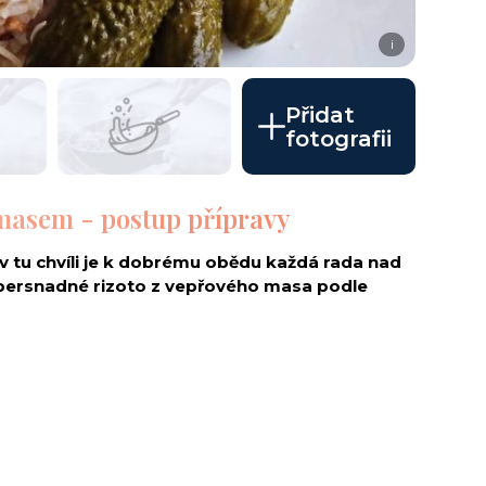
i
Přidat
fotografii
masem - postup přípravy
v tu chvíli je k dobrému obědu každá rada nad
upersnadné rizoto z vepřového masa podle