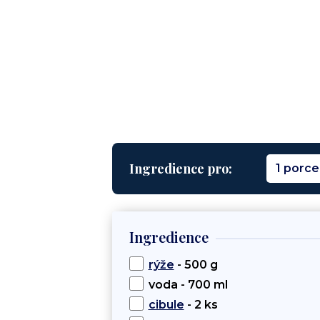
Ingredience pro:
1 porce
Ingredience
rýže
- 500 g
voda - 700 ml
cibule
- 2 ks