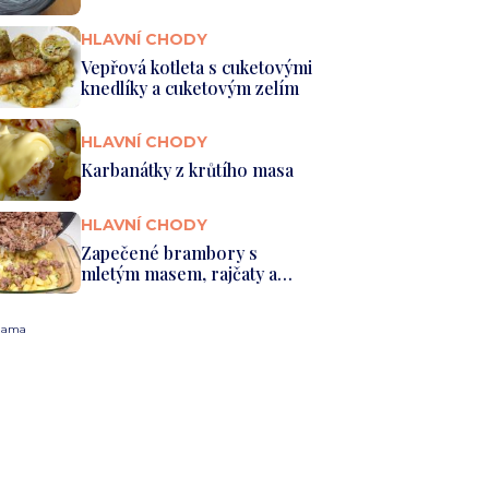
HLAVNÍ CHODY
Vepřová kotleta s cuketovými
knedlíky a cuketovým zelím
HLAVNÍ CHODY
Karbanátky z krůtího masa
HLAVNÍ CHODY
Zapečené brambory s
mletým masem, rajčaty a
sýrem
lama