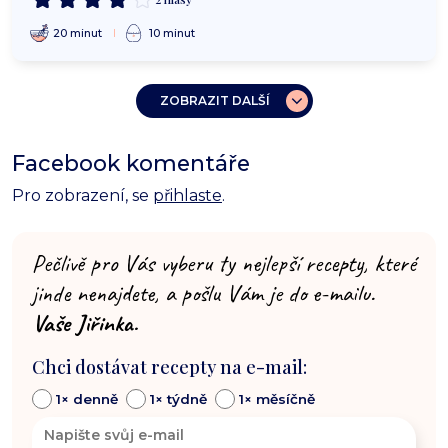
20 minut
10 minut
ZOBRAZIT DALŠÍ
Facebook komentáře
Pro zobrazení, se
přihlaste
.
Pečlivě pro Vás vyberu ty nejlepší recepty, které
jinde nenajdete, a pošlu Vám je do e-mailu.
Vaše Jiřinka.
Chci dostávat recepty na e-mail:
1× denně
1× týdně
1× měsíčně