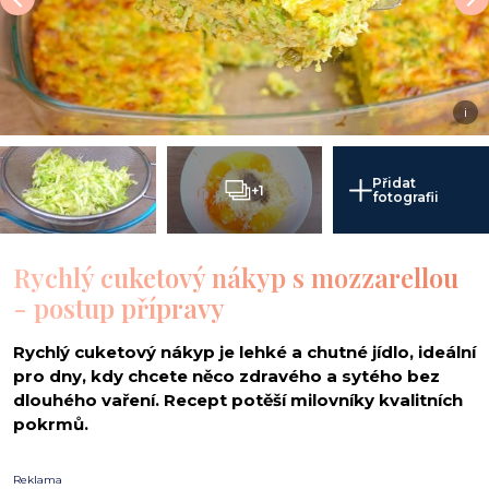
i
Přidat
+1
fotografii
Rychlý cuketový nákyp s mozzarellou
- postup přípravy
Rychlý cuketový nákyp je lehké a chutné jídlo, ideální
pro dny, kdy chcete něco zdravého a sytého bez
dlouhého vaření. Recept potěší milovníky kvalitních
pokrmů.
Reklama