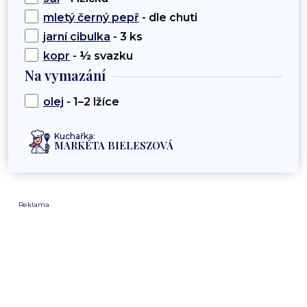
mletý černý pepř
- dle chuti
jarní cibulka
- 3 ks
kopr
- ½ svazku
Na vymazání
olej
- 1–2 lžíce
Kuchařka:
MARKÉTA BIELESZOVÁ
Reklama