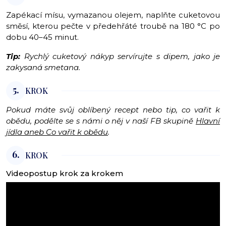
Zapékací mísu, vymazanou olejem, naplňte cuketovou
směsí, kterou pečte v předehřáté troubě na 180 °C po
dobu 40–45 minut.
Tip:
Rychlý cuketový nákyp servírujte s dipem, jako je
zakysaná smetana.
5.
KROK
Pokud máte svůj oblíbený recept nebo tip, co vařit k
obědu, podělte se s námi o něj v naší FB skupině
Hlavní
jídla aneb Co vařit k obědu
.
6.
KROK
Videopostup krok za krokem