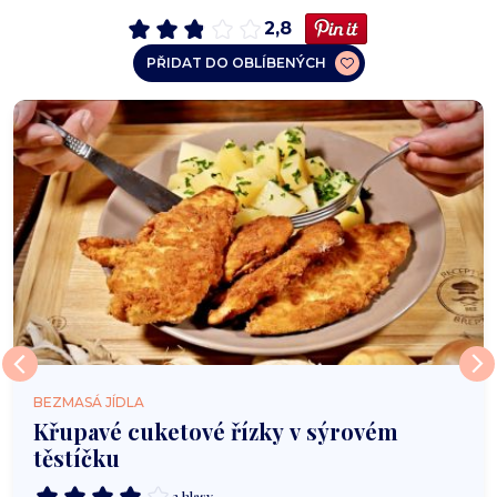
2,8
PŘIDAT DO OBLÍBENÝCH
BEZMASÁ JÍDLA
Křupavé cuketové řízky v sýrovém
těstíčku
2 hlasy