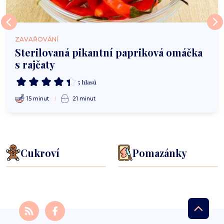
ZAVAŘOVÁNÍ
Sterilovaná pikantní papriková omáčka
s rajčaty
5 hlasů
15 minut
21 minut
Cukroví
Pomazánky