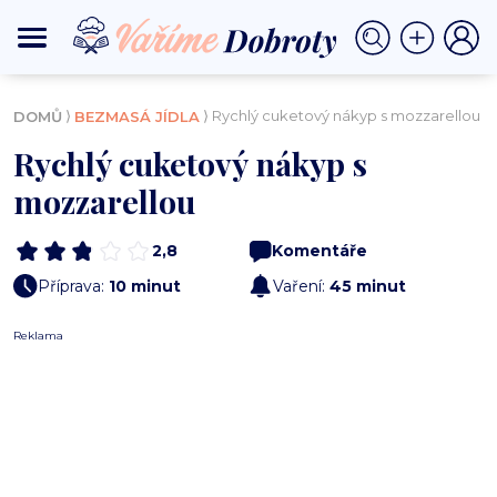
⟩
⟩ Rychlý cuketový nákyp s mozzarellou
DOMŮ
BEZMASÁ JÍDLA
Rychlý cuketový nákyp s
mozzarellou
2,8
Komentáře
Příprava:
10 minut
Vaření:
45 minut
Reklama