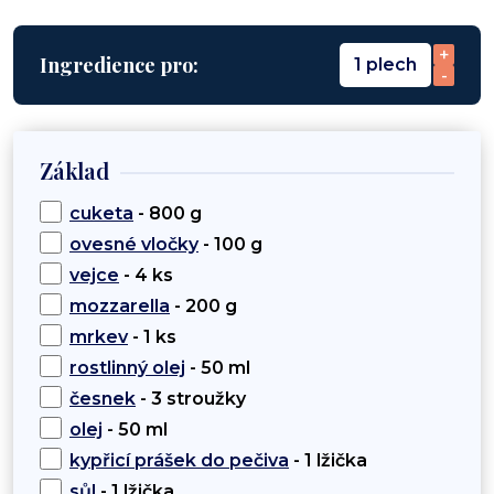
+
Ingredience pro:
1 plech
-
Základ
cuketa
- 800 g
ovesné vločky
- 100 g
vejce
- 4 ks
mozzarella
- 200 g
mrkev
- 1 ks
rostlinný olej
- 50 ml
česnek
- 3 stroužky
olej
- 50 ml
kypřicí prášek do pečiva
- 1 lžička
sůl
- 1 lžička