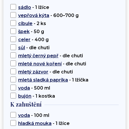
sádlo
- 1 lžíce
vepřová kýta
- 600–700 g
cibule
- 2 ks
špek
- 50 g
celer
- 400 g
sůl
- dle chuti
mletý černý pepř
- dle chuti
mleté nové koření
- dle chuti
mletý zázvor
- dle chuti
mletá sladká paprika
- 1 lžička
voda
- 500 ml
bujón
- 1 kostka
K zahuštění
voda
- 100 ml
hladká mouka
- 1 lžíce