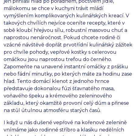
jen přihlásí hlad po pořádném, poctivém jídle,
málokomu se chce v kuchyni trávit mládí
vymýšlením komplikovaných kulinářských kreací. V
takových chvílích nejvíce oceníte recepty, které v
sobě kloubí hřejivou sílu, robustní masovou chuť a
naprostou nenáročnost. Pokud chcete rodině či
vzácné návštěvě dopřát prvotřídní kulinářský zážitek
pro chvíle pohody, vepřové kostky s celerovou
omáčkou jsou naprostou trefou do černého.
Zapomeňte na unavené instantní omáčky z prášku
nebo fádní minutky, po kterých máte za hodinu zase
hlad. Tento domácí klenot z jednoho hrnce
představuje dokonalou fúzi šťavnatého masa,
voňavého špeku a krémového zeleninového
základu, který okamžitě provoní celý dům a přinese
na stůl útulnou atmosféru starých časů.
I když u nás dušené vepřové na kořenové zelenině
vnímáme jako rodinné stříbro a klasiku nedělních