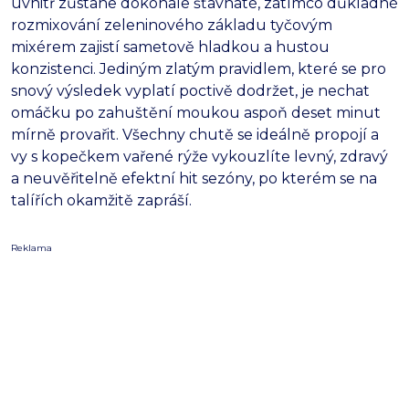
uvnitř zůstane dokonale šťavnaté, zatímco důkladné
rozmixování zeleninového základu tyčovým
mixérem zajistí sametově hladkou a hustou
konzistenci. Jediným zlatým pravidlem, které se pro
snový výsledek vyplatí poctivě dodržet, je nechat
omáčku po zahuštění moukou aspoň deset minut
mírně provařit. Všechny chutě se ideálně propojí a
vy s kopečkem vařené rýže vykouzlíte levný, zdravý
a neuvěřitelně efektní hit sezóny, po kterém se na
talířích okamžitě zapráší.
Reklama