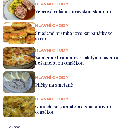
HLAVNÍ CHODY
Vepřová roláda s oravskou slaninou
HLAVNÍ CHODY
Smažené bramborové karbanátky se
sýrem
HLAVNÍ CHODY
Zapečené brambory s mletým masem a
bešamelovou omáčkou
HLAVNÍ CHODY
Plíčky na smetaně
HLAVNÍ CHODY
Gnocchi se špenátem a smetanovou
omáčkou
Reklama