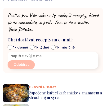
Pečlivě pro Vás vyberu ty nejlepší recepty, které
jinde nenajdete, a pošlu Vám je do e-mailu.
Vaše Jiřinka.
Chci dostávat recepty na e-mail:
1× denně
1× týdně
1× měsíčně
HLAVNÍ CHODY
Zapečené kuřecí karbanátky s ananasem a
strouhaným sýre...