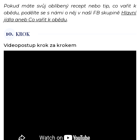
Pokud máte svůj oblíbený recept nebo tip, co vařit k
obědu, podělte se s námi o něj v naší FB skupině
Hlavní
jídla aneb Co vařit k obědu
.
10.
KROK
Videopostup krok za krokem