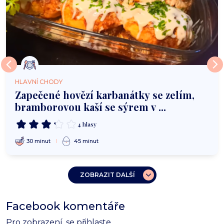
HLAVNÍ CHODY
Zapečené hovězí karbanátky se zelím,
bramborovou kaší se sýrem v ...
4 hlasy
30 minut
45 minut
ZOBRAZIT DALŠÍ
Facebook komentáře
Pro zobrazení, se
přihlaste
.