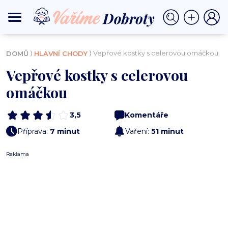
⟩
⟩ Vepřové kostky s celerovou omáčkou
DOMŮ
HLAVNÍ CHODY
Vepřové kostky s celerovou
omáčkou
3,5
Komentáře
Příprava:
7 minut
Vaření:
51 minut
Reklama