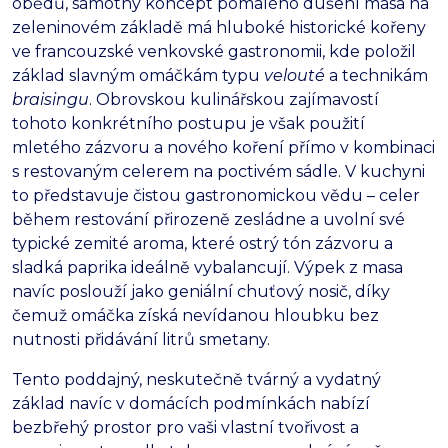
obědů, samotný koncept pomalého dušení masa na
zeleninovém základě má hluboké historické kořeny
ve francouzské venkovské gastronomii, kde položil
základ slavným omáčkám typu
velouté
a technikám
braisingu
. Obrovskou kulinářskou zajímavostí
tohoto konkrétního postupu je však použití
mletého zázvoru a nového koření přímo v kombinaci
s restovaným celerem na poctivém sádle. V kuchyni
to představuje čistou gastronomickou vědu – celer
během restování přirozeně zesládne a uvolní své
typické zemité aroma, které ostrý tón zázvoru a
sladká paprika ideálně vybalancují. Výpek z masa
navíc poslouží jako geniální chuťový nosič, díky
čemuž omáčka získá nevídanou hloubku bez
nutnosti přidávání litrů smetany.
Tento poddajný, neskutečně tvárný a vydatný
základ navíc v domácích podmínkách nabízí
bezbřehý prostor pro vaši vlastní tvořivost a