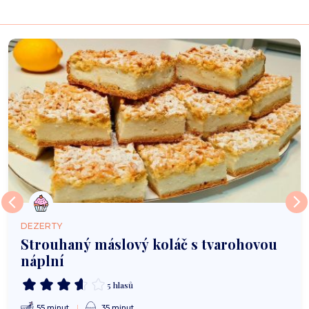
DEZERTY
Strouhaný máslový koláč s tvarohovou
náplní
5 hlasů
55 minut
35 minut