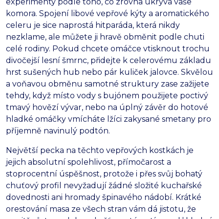
experimenty podle toho, co zrovna ukrývá vaše
komora. Spojení libové vepřové kýty a aromatického
celeru je sice naprostá hitparáda, která nikdy
nezklame, ale můžete ji hravě obměnit podle chuti
celé rodiny. Pokud chcete omáčce vtisknout trochu
divočejší lesní šmrnc, přidejte k celerovému základu
hrst sušených hub nebo pár kuliček jalovce. Skvělou
a voňavou obměnu samotné struktury zase zažijete
tehdy, když místo vody s bujónem použijete poctivý
tmavý hovězí vývar, nebo na úplný závěr do hotové
hladké omáčky vmícháte lžíci zakysané smetany pro
příjemně navinulý podtón.
Největší pecka na těchto vepřových kostkách je
jejich absolutní spolehlivost, přímočarost a
stoprocentní úspěšnost, protože i přes svůj bohatý
chuťový profil nevyžadují žádné složité kuchařské
dovednosti ani hromady špinavého nádobí. Krátké
orestování masa ze všech stran vám dá jistotu, že