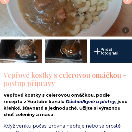
i
Přidat
+2
fotografii
Vepřové kostky s celerovou omáčkou -
postup přípravy
Vepřové kostky s celerovou omáčkou, podle
receptu z Youtube kanálu
Důchodkyně u plotny
, jsou
křehké, šťavnaté a jednoduché. Užijte si výraznou
chuť zeleniny a masa.
Když venku počasí zrovna nepřeje nebo se prostě