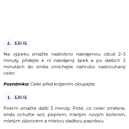
2.
KROK
Na výpeku smažte nadrobno nakrájenou cibuli 2–3
minuty, přidejte k ní nakrájený špek a po dalších 2
minutách do směsi vmíchejte nahrubo nastrouhaný
celer.
Poznámka:
Celer před krájením oloupejte.
3.
KROK
Pokrm smažte další 3 minuty. Poté, co celer změkne,
směs ochuťte solí, pepřem, mletým novým kořením,
mletým zázvorem a mletou sladkou paprikou.