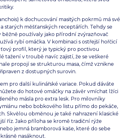
itiky.
í (anchois) k dochucování masitých pokrmů má své
a starých měšťanských receptářích. Tehdy se
 běžně používaly jako přírodní zvýrazňovač
užívá rybí omáčka. V kombinaci s ostřejší hořčicí
ťový profil, který je typický pro poctivou
tažení v troubě navíc zajistí, že se veškeré
nale propojí se strukturou masa, čímž vznikne
připraven z dostupných surovin.
em pro další kulinářské variace. Pokud dáváte
můžete do hotové omáčky na závěr vmíchat lžíci
ného másla pro extra lesk. Pro milovníky
 tymiánu nebo bobkového listu přímo do pekáče,
ch. Skvělou obměnou je také nahrazení klasické
ší říz. Jako příloha se kromě tradiční rýže
e nebo jemná bramborová kaše, které do sebe
krásně nasáknout.