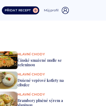
PŘIDAT RECEPT
Můj profil
HLAVNÍ CHODY
Čínské smažené nudle se
zeleninou
HLAVNÍ CHODY
Dušené vepřové kotlety na
cibulce
HLAVNÍ CHODY
Brambory plněné sýrem a
slaninou