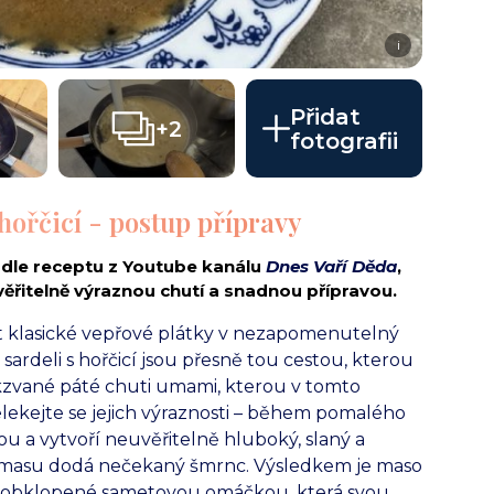
i
Přidat
+2
fotografii
 hořčicí - postup přípravy
podle receptu z Youtube kanálu
Dnes Vaří Děda
,
ěřitelně výraznou chutí a snadnou přípravou.
t klasické vepřové plátky v nezapomenutelný
sardeli s hořčicí jsou přesně tou cestou, kterou
akzvané páté chuti umami, kterou v tomto
elekejte se jejich výraznosti – během pomalého
u a vytvoří neuvěřitelně hluboký, slaný a
u masu dodá nečekaný šmrnc. Výsledkem je maso
á, obklopené sametovou omáčkou, která svou