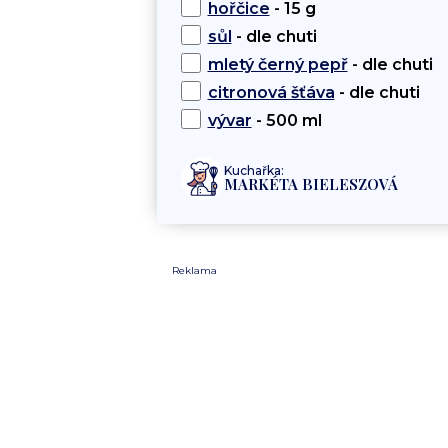
hořčice
- 15 g
sůl
- dle chuti
mletý černý pepř
- dle chuti
citronová šťáva
- dle chuti
vývar
- 500 ml
Kuchařka:
MARKÉTA BIELESZOVÁ
Reklama