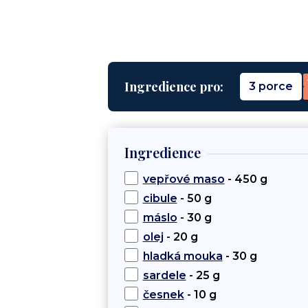
Ingredience pro:
3 porce
Ingredience
vepřové maso
- 450 g
cibule
- 50 g
máslo
- 30 g
olej
- 20 g
hladká mouka
- 30 g
sardele
- 25 g
česnek
- 10 g