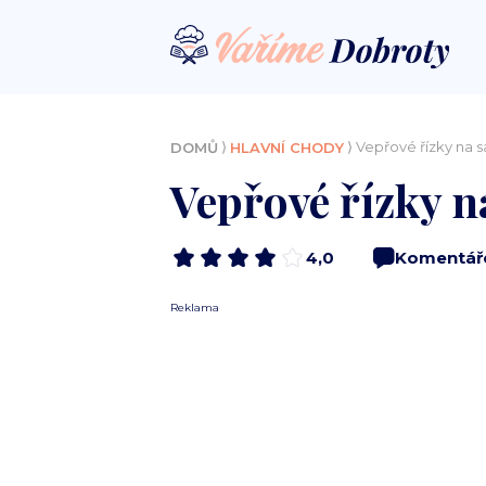
⟩
⟩ Vepřové řízky na sa
DOMŮ
HLAVNÍ CHODY
Vepřové řízky na
4,0
Komentář
Reklama