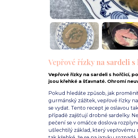
Vepřové řízky na sardeli s
Vepřové řízky na sardeli s hořčicí, 
jsou křehké a šťavnaté. Ohromí neuv
Pokud hledáte způsob, jak proměni
gurmánský zážitek, vepřové řízky na 
se vydat. Tento recept je oslavou t
případě zajišťují drobné sardelky. N
pečení se v omáčce doslova rozplyno
ušlechtilý základ, který vepřovém
tak křehké, že se na jazyku rozpad