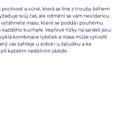
 poctivost a vůně, která se line z trouby během
 vyžaduje svůj čas, ale odmění se vám nevídanou
e vytáhnete maso, které se poddá i pouhému
kou každého kuchaře. Vepřové řízky na sardeli jsou
bvyklá kombinace rybiček a masa může vytvořit
erý vás zahřeje u srdce i u žaludku a ke
t při každém nedělním obědě.