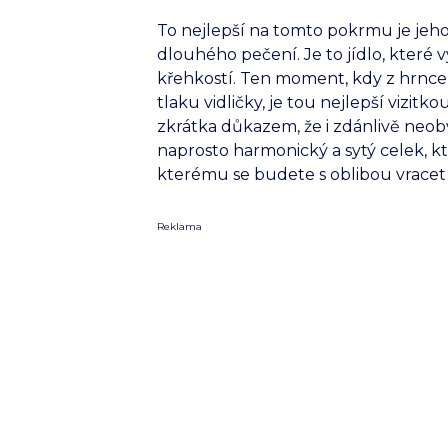
To nejlepší na tomto pokrmu je jeho
dlouhého pečení. Je to jídlo, které
křehkostí. Ten moment, kdy z hrnc
tlaku vidličky, je tou nejlepší vizit
zkrátka důkazem, že i zdánlivě neo
naprosto harmonický a sytý celek, kt
kterému se budete s oblibou vrace
Reklama