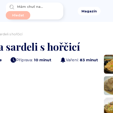
Magazín
rdeli s hořčicí
 sardeli s hořčicí
e
Příprava:
10 minut
Vaření:
83 minut