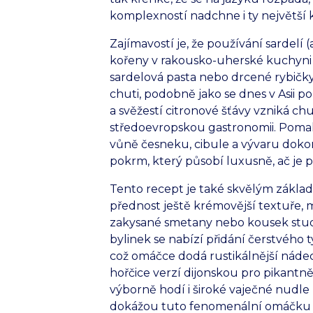
komplexností nadchne i ty největší kr
Zajímavostí je, že používání sardel
kořeny v rakousko-uherské kuchyni 
sardelová pasta nebo drcené rybičky
chuti, podobně jako se dnes v Asii po
a svěžestí citronové šťávy vzniká chu
středoevropskou gastronomii. Pomalé 
vůně česneku, cibule a vývaru doko
pokrm, který působí luxusně, ač je 
Tento recept je také skvělým základ
přednost ještě krémovější textuře, 
zakysané smetany nebo kousek stude
bylinek se nabízí přidání čerstvého
což omáčce dodá rustikálnější náde
hořčice verzí dijonskou pro pikantněj
výborně hodí i široké vaječné nudl
dokážou tuto fenomenální omáčku 