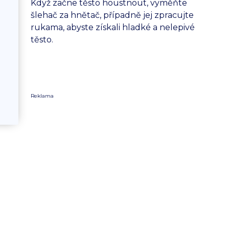
Když začne těsto houstnout, vyměňte
šlehač za hnětač, případně jej zpracujte
rukama, abyste získali hladké a nelepivé
těsto.
Reklama