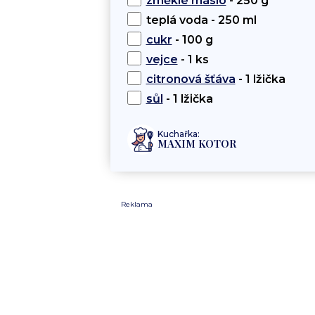
změklé máslo
- 250 g
teplá voda - 250 ml
cukr
- 100 g
vejce
- 1 ks
citronová šťáva
- 1 lžička
sůl
- 1 lžička
Kuchařka:
MAXIM KOTOR
Reklama