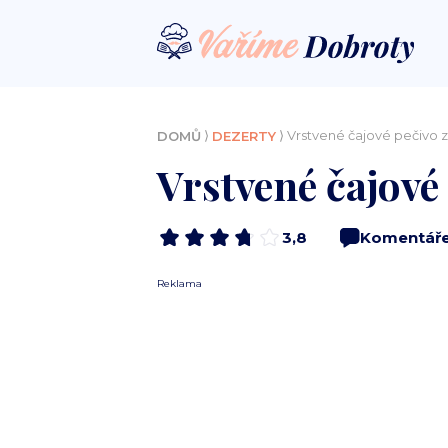
⟩
⟩ Vrstvené čajové pečivo 
DOMŮ
DEZERTY
Vrstvené čajové
3,8
Komentář
Reklama