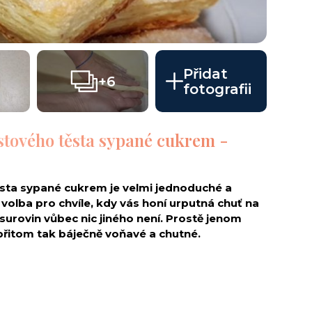
Přidat
+6
fotografii
istového těsta sypané cukrem -
ěsta sypané cukrem je velmi jednoduché a
 volba pro chvíle, kdy vás honí urputná chuť na
urovin vůbec nic jiného není. Prostě jenom
 přitom tak báječně voňavé a chutné.