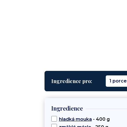
Ingredience pro:
1 porce
Ingredience
hladká mouka
- 400 g