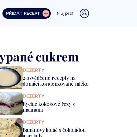
PŘIDAT RECEPT
Můj profil
 sypané cukrem
DEZERTY
2 osvědčené recepty na
domácí kondenzované mléko
DEZERTY
Rychlé kokosové řezy s
malinami
DEZERTY
Banánový koláč s čokoládou
a arašídy