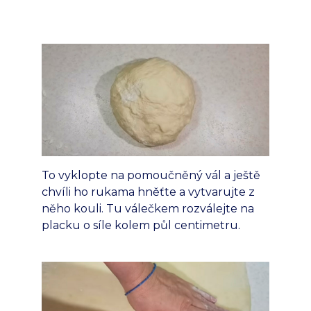
To vyklopte na pomoučněný vál a ještě
chvíli ho rukama hněťte a vytvarujte z
něho kouli. Tu válečkem rozválejte na
placku o síle kolem půl centimetru.