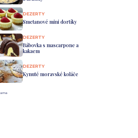
DEZERTY
Smetanové mini dortíky
DEZERTY
Bábovka s mascarpone a
kakaem
DEZERTY
Kynuté moravské koláče
lama