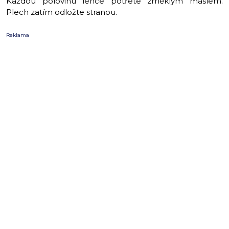
Každou polovinu lehce potřete změklým máslem.
Plech zatím odložte stranou.
Reklama