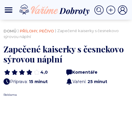
⟩
⟩ Zapečené kaiserky s česnekovo
DOMŮ
PŘÍLOHY, PEČIVO
sýrovou náplní
Zapečené kaiserky s česnekovo
sýrovou náplní
4,0
Komentáře
Příprava:
15 minut
Vaření:
25 minut
Reklama