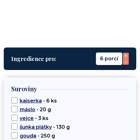
+
Ingredience pro:
6 porcí
-
Suroviny
kaiserka
- 6 ks
máslo
- 20 g
vejce
- 3 ks
šunka plátky
- 130 g
gouda
- 250 g