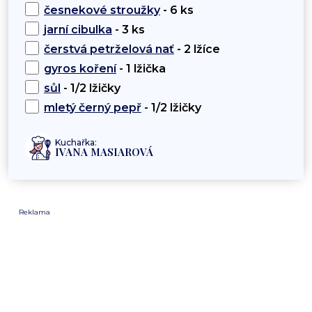
česnekové stroužky
- 6 ks
jarní cibulka
- 3 ks
čerstvá petrželová nať
- 2 lžíce
gyros koření
- 1 lžička
sůl
- 1/2 lžičky
mletý černý pepř
- 1/2 lžičky
Kuchařka:
IVANA MASIAROVÁ
Reklama