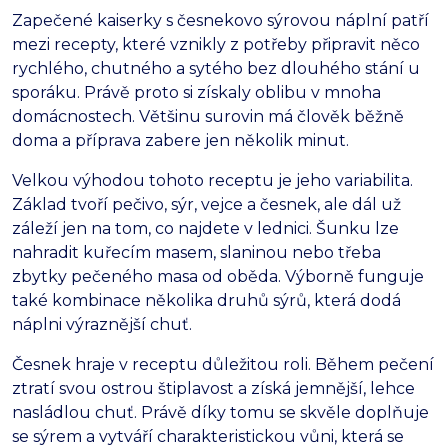
Zapečené kaiserky s česnekovo sýrovou náplní patří
mezi recepty, které vznikly z potřeby připravit něco
rychlého, chutného a sytého bez dlouhého stání u
sporáku. Právě proto si získaly oblibu v mnoha
domácnostech. Většinu surovin má člověk běžně
doma a příprava zabere jen několik minut.
Velkou výhodou tohoto receptu je jeho variabilita.
Základ tvoří pečivo, sýr, vejce a česnek, ale dál už
záleží jen na tom, co najdete v lednici. Šunku lze
nahradit kuřecím masem, slaninou nebo třeba
zbytky pečeného masa od oběda. Výborně funguje
také kombinace několika druhů sýrů, která dodá
náplni výraznější chuť.
Česnek hraje v receptu důležitou roli. Během pečení
ztratí svou ostrou štiplavost a získá jemnější, lehce
nasládlou chuť. Právě díky tomu se skvěle doplňuje
se sýrem a vytváří charakteristickou vůni, která se