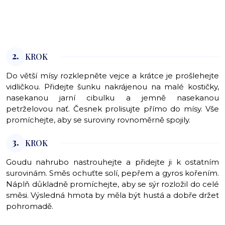
2.
KROK
Do větší mísy rozklepněte vejce a krátce je prošlehejte
vidličkou. Přidejte šunku nakrájenou na malé kostičky,
nasekanou jarní cibulku a jemně nasekanou
petrželovou nať. Česnek prolisujte přímo do mísy. Vše
promíchejte, aby se suroviny rovnoměrně spojily.
3.
KROK
Goudu nahrubo nastrouhejte a přidejte ji k ostatním
surovinám. Směs ochuťte solí, pepřem a gyros kořením.
Náplň důkladně promíchejte, aby se sýr rozložil do celé
směsi. Výsledná hmota by měla být hustá a dobře držet
pohromadě.