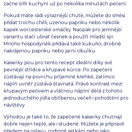
začne šířit kuchyní už po několika minutách pečení.
Pokud máte rádi výraznější chutě, můžete do směsi
přidat trochu chilli, uzenou papriku nebo několik
kapek worcesterské omáčky. Naopak pro jemnější
variantu stačí ubrat česnek a použít mladší sýr.
Mnoho hospodyněk přidává také kukuřici, drobně
nakrájenou papriku nebo jarní cibulku.
Kaiserky jsou pro tento recept ideální díky své
pevnější střídce a křupavé kůrce. Po zapečení
zůstávají na povrchu příjemně křehké, zatímco
náplň uvnitř zůstává šťavnatá. Právě kontrast mezi
křupavým pečivem a vláčnou náplní dělá z tohoto
jednoduchého jídla oblíbenou večeři i pohoštění pro
návštěvy.
Výhodou je také to, že zapečené kaiserky chutnají
dobře nejen teplé, ale i studené. Můžete je připravit
předem na oslavu, rodinné setkání nebo jako