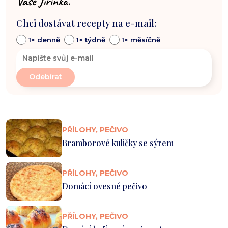
Vaše Jiřinka.
Chci dostávat recepty na e-mail:
1× denně
1× týdně
1× měsíčně
PŘÍLOHY, PEČIVO
Bramborové kuličky se sýrem
PŘÍLOHY, PEČIVO
Domácí ovesné pečivo
PŘÍLOHY, PEČIVO