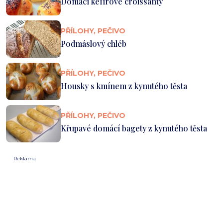
Domácí kefírové croissanty
PŘÍLOHY, PEČIVO
Podmáslový chléb
PŘÍLOHY, PEČIVO
Housky s kmínem z kynutého těsta
PŘÍLOHY, PEČIVO
Křupavé domácí bagety z kynutého těsta
Reklama