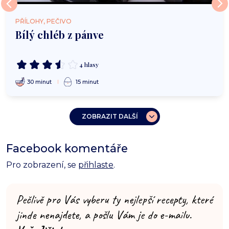
PŘÍLOHY, PEČIVO
Bílý chléb z pánve
4 hlasy
30 minut
15 minut
ZOBRAZIT DALŠÍ
Facebook komentáře
Pro zobrazení, se
přihlaste
.
Pečlivě pro Vás vyberu ty nejlepší recepty, které
jinde nenajdete, a pošlu Vám je do e-mailu.