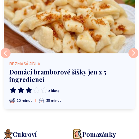
BEZMASÁ JÍDLA
Domácí bramborové šišky jen z 5
ingrediencí
2 hlasy
20 minut
35 minut
Cukroví
Pomazánky