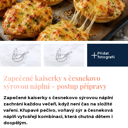
i
Přidat
fotografii
Zapečené kaiserky s česnekovo
sýrovou náplní - postup přípravy
Zapečené kaiserky s česnekovo sýrovou náplní
zachrání každou večeři, když není čas na složité
vaření. Křupavé pečivo, voňavý sýr a česneková
náplň vytvářejí kombinaci, která chutná dětem i
dospělým.