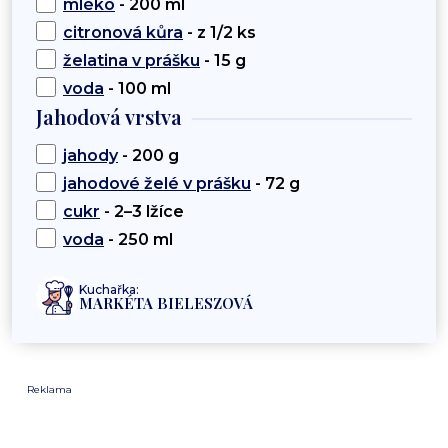
mléko
- 200 ml
citronová kůra
- z 1/2 ks
želatina v prášku
- 15 g
voda
- 100 ml
Jahodová vrstva
jahody
- 200 g
jahodové želé v prášku
- 72 g
cukr
- 2–3 lžíce
voda
- 250 ml
Kuchařka:
MARKÉTA BIELESZOVÁ
Reklama