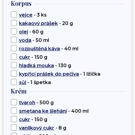
Korpus
vejce
- 3 ks
kakaový prášek
- 20 g
olej
- 60 g
voda
- 50 ml
rozpuštěná káva
- 40 ml
cukr
- 150 g
hladká mouka
- 130 g
kypřicí prášek do pečiva
- 1 lžička
sůl
- 1 špetka
Krém
tvaroh
- 500 g
smetana ke šlehání
- 400 ml
cukr
- 150 g
vanilkový cukr
- 8 g