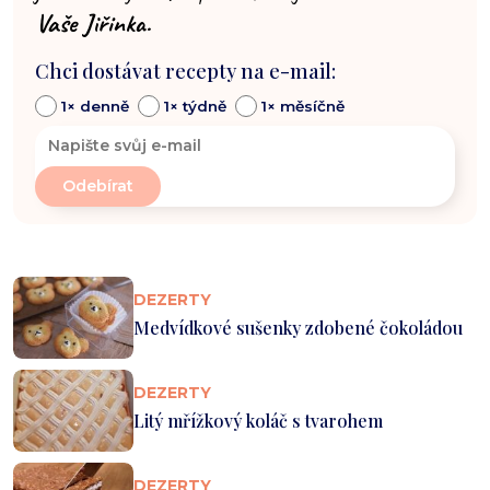
Vaše Jiřinka.
Chci dostávat recepty na e-mail:
1× denně
1× týdně
1× měsíčně
DEZERTY
Medvídkové sušenky zdobené čokoládou
DEZERTY
Litý mřížkový koláč s tvarohem
DEZERTY