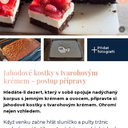
i
Přidat
+2
fotografii
Jahodové kostky s tvarohovým
krémem - postup přípravy
Hledáte-li dezert, který v sobě spojuje nadýchaný
korpus s jemným krémem a ovocem, připravte si
jahodové kostky s tvarohovým krémem. Ohromí
nejen vzhledem.
Když venku začne hřát sluníčko a pulty tržnic