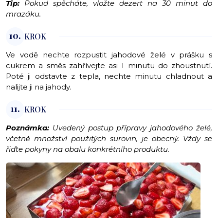
Tip:
Pokud spěcháte, vložte dezert na 30 minut do
mrazáku.
10.
KROK
Ve vodě nechte rozpustit jahodové želé v prášku s
cukrem a směs zahřívejte asi 1 minutu do zhoustnutí.
Poté ji odstavte z tepla, nechte minutu chladnout a
nalijte ji na jahody.
11.
KROK
Poznámka:
Uvedený postup přípravy jahodového želé,
včetně množství použitých surovin, je obecný. Vždy se
řiďte pokyny na obalu konkrétního produktu.