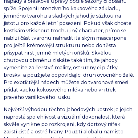
nápady a bleskové úpravy podle sezóny či obsahu
spíže.
Spojení intenzivního kakaového základu,
jemného tvarohu a sladkých jahod je sázkou na
jistotu pro každé letní posezení.
Pokud však chcete
kostkám vtisknout trochu jiný charakter,
přímo se
nabízí část tvarohu nahradit italským mascarpone
pro ještě krémovější strukturu nebo do těsta
přisypat hrst jemně mletých oříšků.
Skvělou
chuťovou obměnu získáte také tím,
že jahody
vyměníte za čerstvé maliny,
ostružiny či plátky
broskví a použijete odpovídající druh ovocného želé.
Pro exotičtější nádech můžete do tvarohové směsi
přidat kapku kokosového mléka nebo vnitřek
pravého vanilkového lusku.
Největší výhodou těchto jahodových kostek je jejich
naprostá spolehlivost a vizuální dokonalost,
která
skvěle vynikne po rozkrojení,
kdy dortový ráfek
zajistí čisté a ostré hrany.
Použití alobalu namísto