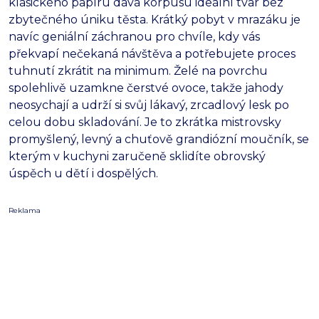
klasického papíru dává korpusu ideální tvar bez
zbytečného úniku těsta.
Krátký pobyt v mrazáku je
navíc geniální záchranou pro chvíle,
kdy vás
překvapí nečekaná návštěva a potřebujete proces
tuhnutí zkrátit na minimum.
Želé na povrchu
spolehlivě uzamkne čerstvé ovoce,
takže jahody
neosychají a udrží si svůj lákavý,
zrcadlový lesk po
celou dobu skladování.
Je to zkrátka mistrovsky
promyšlený,
levný a chuťově grandiózní moučník,
se
kterým v kuchyni zaručeně sklidíte obrovský
úspěch u dětí i dospělých.
Reklama