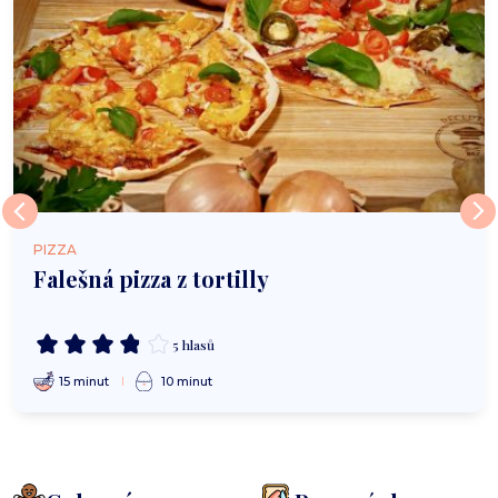
PIZZA
Falešná pizza z tortilly
5 hlasů
15 minut
10 minut