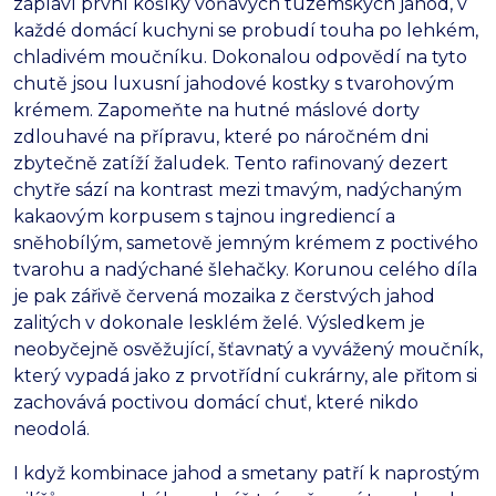
zaplaví první košíky voňavých tuzemských jahod,
v
každé domácí kuchyni se probudí touha po lehkém,
chladivém moučníku.
Dokonalou odpovědí na tyto
chutě jsou luxusní jahodové kostky s tvarohovým
krémem.
Zapomeňte na hutné máslové dorty
zdlouhavé na přípravu,
které po náročném dni
zbytečně zatíží žaludek.
Tento rafinovaný dezert
chytře sází na kontrast mezi tmavým,
nadýchaným
kakaovým korpusem s tajnou ingrediencí a
sněhobílým,
sametově jemným krémem z poctivého
tvarohu a nadýchané šlehačky.
Korunou celého díla
je pak zářivě červená mozaika z čerstvých jahod
zalitých v dokonale lesklém želé.
Výsledkem je
neobyčejně osvěžující,
šťavnatý a vyvážený moučník,
který vypadá jako z prvotřídní cukrárny,
ale přitom si
zachovává poctivou domácí chuť,
které nikdo
neodolá.
I když kombinace jahod a smetany patří k naprostým