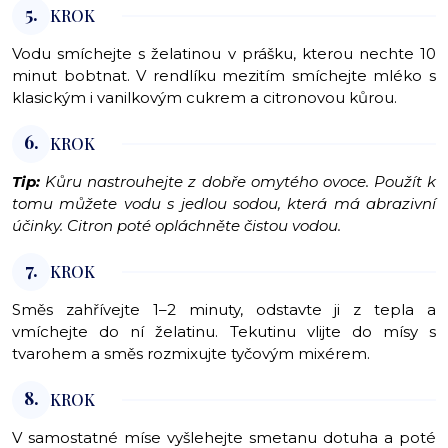
5.
KROK
Vodu smíchejte s želatinou v prášku, kterou nechte 10
minut bobtnat. V rendlíku mezitím smíchejte mléko s
klasickým i vanilkovým cukrem a citronovou kůrou.
6.
KROK
Tip:
Kůru nastrouhejte z dobře omytého ovoce. Použít k
tomu můžete vodu s jedlou sodou, která má abrazivní
účinky. Citron poté opláchněte čistou vodou.
7.
KROK
Směs zahřívejte 1–2 minuty, odstavte ji z tepla a
vmíchejte do ní želatinu. Tekutinu vlijte do mísy s
tvarohem a směs rozmixujte tyčovým mixérem.
8.
KROK
V samostatné míse vyšlehejte smetanu dotuha a poté