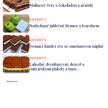
Malinové řezy s čokoládou a arašídy
DEZERTY
Nadýchané jablečné lívance s tvarohem
DEZERTY
Domácí Kinder řez se smetanovou náplní
DEZERTY
Lahodný dvoubarevný dezert s
cukrářskými piškoty a tmav...
Reklama