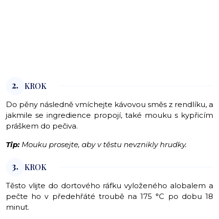
2.
KROK
Do pěny následně vmíchejte kávovou směs z rendlíku, a
jakmile se ingredience propojí, také mouku s kypřicím
práškem do pečiva.
Tip:
Mouku prosejte, aby v těstu nevznikly hrudky.
3.
KROK
Těsto vlijte do dortového ráfku vyloženého alobalem a
pečte ho v předehřáté troubě na 175 °C po dobu 18
minut.