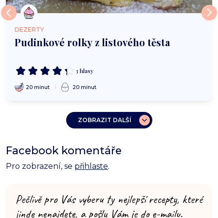
DEZERTY
Pudinkové rolky z listového těsta
3 hlasy
20 minut
20 minut
ZOBRAZIT DALŠÍ
Facebook komentáře
Pro zobrazení, se
přihlaste
.
Pečlivě pro Vás vyberu ty nejlepší recepty, které
jinde nenajdete, a pošlu Vám je do e-mailu.