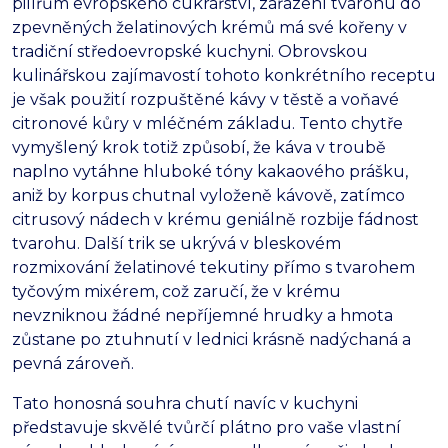
pilířům evropského cukrářství,
zařazení tvarohu do
zpevněných želatinových krémů má své kořeny v
tradiční středoevropské kuchyni.
Obrovskou
kulinářskou zajímavostí tohoto konkrétního receptu
je však použití rozpuštěné kávy v těstě a voňavé
citronové kůry v mléčném základu.
Tento chytře
vymyšlený krok totiž způsobí,
že káva v troubě
naplno vytáhne hluboké tóny kakaového prášku,
aniž by korpus chutnal vyloženě kávově,
zatímco
citrusový nádech v krému geniálně rozbije fádnost
tvarohu.
Další trik se ukrývá v bleskovém
rozmixování želatinové tekutiny přímo s tvarohem
tyčovým mixérem,
což zaručí,
že v krému
nevzniknou žádné nepříjemné hrudky a hmota
zůstane po ztuhnutí v lednici krásně nadýchaná a
pevná zároveň.
Tato honosná souhra chutí navíc v kuchyni
představuje skvělé tvůrčí plátno pro vaše vlastní