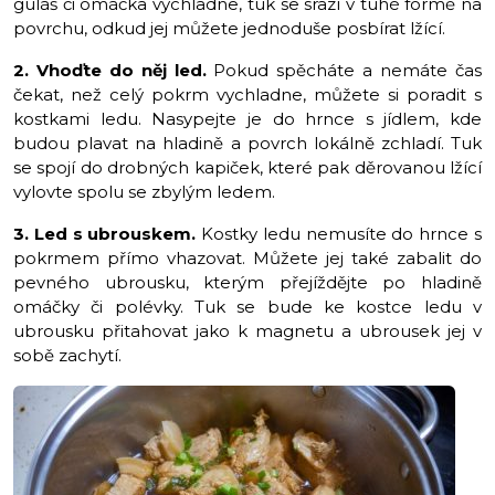
guláš či omáčka vychladne, tuk se srazí v tuhé formě na
povrchu, odkud jej můžete jednoduše posbírat lžící.
2. Vhoďte do něj led.
Pokud spěcháte a nemáte čas
čekat, než celý pokrm vychladne, můžete si poradit s
kostkami ledu. Nasypejte je do hrnce s jídlem, kde
budou plavat na hladině a povrch lokálně zchladí. Tuk
se spojí do drobných kapiček, které pak děrovanou lžící
vylovte spolu se zbylým ledem.
3. Led s ubrouskem.
Kostky ledu nemusíte do hrnce s
pokrmem přímo vhazovat. Můžete jej také zabalit do
pevného ubrousku, kterým přejíždějte po hladině
omáčky či polévky. Tuk se bude ke kostce ledu v
ubrousku přitahovat jako k magnetu a ubrousek jej v
sobě zachytí.