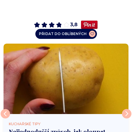
3,8
PŘIDAT DO OBLÍBENÝCH
KUCHAŘSKÉ TIPY
Nejjednodušší způsob, jak oloupat