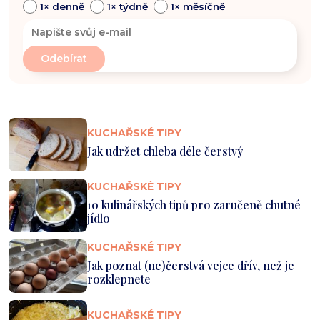
1× denně
1× týdně
1× měsíčně
KUCHAŘSKÉ TIPY
Jak udržet chleba déle čerstvý
KUCHAŘSKÉ TIPY
10 kulinářských tipů pro zaručeně chutné
jídlo
KUCHAŘSKÉ TIPY
Jak poznat (ne)čerstvá vejce dřív, než je
rozklepnete
KUCHAŘSKÉ TIPY