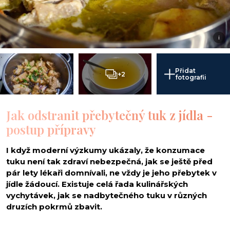
i
Přidat
+2
fotografii
Jak odstranit přebytečný tuk z jídla -
postup přípravy
I když moderní výzkumy ukázaly, že konzumace
tuku není tak zdraví nebezpečná, jak se ještě před
pár lety lékaři domnívali, ne vždy je jeho přebytek v
jídle žádoucí. Existuje celá řada kulinářských
vychytávek, jak se nadbytečného tuku v různých
druzích pokrmů zbavit.