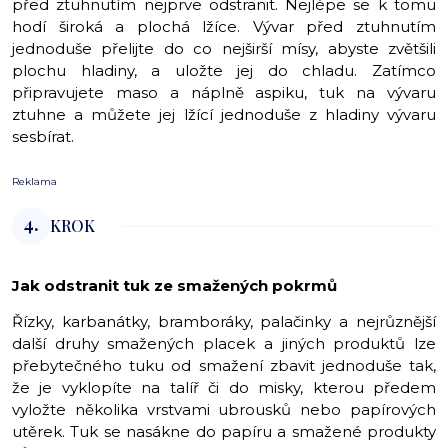
před ztuhnutím nejprve odstranit. Nejlépe se k tomu
hodí široká a plochá lžíce. Vývar před ztuhnutím
jednoduše přelijte do co nejširší mísy, abyste zvětšili
plochu hladiny, a uložte jej do chladu. Zatímco
připravujete maso a náplně aspiku, tuk na vývaru
ztuhne a můžete jej lžící jednoduše z hladiny vývaru
sesbírat.
Reklama
4.
KROK
Jak odstranit tuk ze smažených pokrmů
Řízky, karbanátky, bramboráky, palačinky a nejrůznější
další druhy smažených placek a jiných produktů lze
přebytečného tuku od smažení zbavit jednoduše tak,
že je vyklopíte na talíř či do misky, kterou předem
vyložte několika vrstvami ubrousků nebo papírových
utěrek. Tuk se nasákne do papíru a smažené produkty