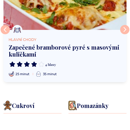
HLAVNÍ CHODY
Zapečené bramborové pyré s masovými
kuličkami
4 hlasy
25 minut
35 minut
Cukroví
Pomazánky