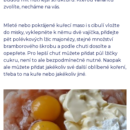
zvolíte, necháme na vás.
Mleté nebo pokrájené kuřecí maso i s cibulí vložte
do misky, vyklepněte k němu dvě vajíčka, přidejte
pět polévkových lžic majonézy, stejné množství
bramborového škrobu a podle chuti dosolte a
opepřete. Pro lepší chuť můžete přidat půl lžičky
cukru, není to ale bezpodmínečně nutné. Naopak
ale můžete přidat jakékoliv své další oblíbené koření,
třeba to na kuře nebo jakékoliv jiné.