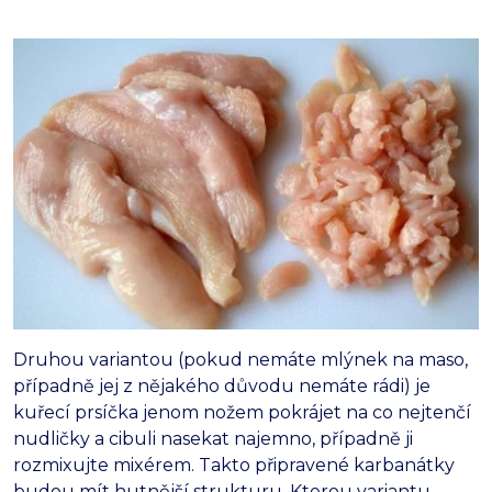
Druhou variantou (pokud nemáte mlýnek na maso,
případně jej z nějakého důvodu nemáte rádi) je
kuřecí prsíčka jenom nožem pokrájet na co nejtenčí
nudličky a cibuli nasekat najemno, případně ji
rozmixujte mixérem. Takto připravené karbanátky
budou mít hutnější strukturu. Kterou variantu