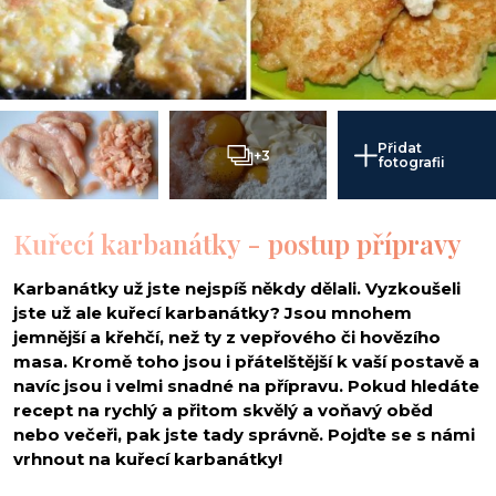
Přidat
+3
fotografii
Kuřecí karbanátky - postup přípravy
Karbanátky už jste nejspíš někdy dělali. Vyzkoušeli
jste už ale kuřecí karbanátky? Jsou mnohem
jemnější a křehčí, než ty z vepřového či hovězího
masa. Kromě toho jsou i přátelštější k vaší postavě a
navíc jsou i velmi snadné na přípravu. Pokud hledáte
recept na rychlý a přitom skvělý a voňavý oběd
nebo večeři, pak jste tady správně. Pojďte se s námi
vrhnout na kuřecí karbanátky!