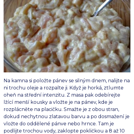
Na kamna si položte pánev se silným dnem, nalijte na
ni trochu oleje a rozpalte ji. Když je horká, ztlumte
oheň na střední intenzitu. Z masa pak odebírejte
lžící menší kousky a vložte je na pánev, kde je
rozplácněte na placičku. Smažte je z obou stran,
dokud nechytnou zlatavou barvu a po dosmažení je
vložte do oddělené pánve nebo hrnce. Tam je
podlijte trochou vody, zaklopte pokličkou a 8 až 10