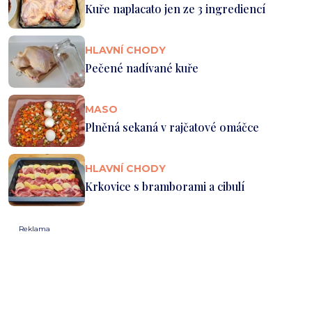
Kuře naplacato jen ze 3 ingrediencí
HLAVNÍ CHODY
Pečené nadívané kuře
MASO
Plněná sekaná v rajčatové omáčce
HLAVNÍ CHODY
Krkovice s bramborami a cibulí
Reklama