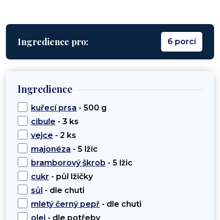
Ingredience pro:
6 porcí
Ingredience
kuřecí prsa
- 500 g
cibule
- 3 ks
vejce
- 2 ks
majonéza
- 5 lžic
bramborový škrob
- 5 lžic
cukr
- půl lžičky
sůl
- dle chuti
mletý černý pepř
- dle chuti
olej
- dle potřeby