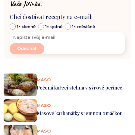
Vaše Jiřinka.
Chci dostávat recepty na e-mail:
1× denně
1× týdně
1× měsíčně
MASO
Pečená kuřecí stehna v sýrové peřince
MASO
Masové karbanátky s jemnou omáčkou
MASO