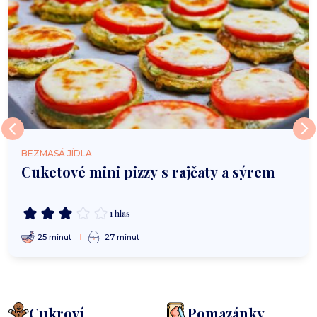
BEZMASÁ JÍDLA
Cuketové mini pizzy s rajčaty a sýrem
1 hlas
25 minut
27 minut
Cukroví
Pomazánky