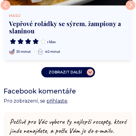
MASO
Vepřové roládky se sýrem, žampiony a
slaninou
1 hlas
30 minut
40 minut
ZOBRAZIT DALŠÍ
Facebook komentáře
Pro zobrazení, se
přihlaste
.
Pečlivě pro Vás vyberu ty nejlepší recepty, které
jinde nenajdete, a pošlu Vám je do e-mailu.