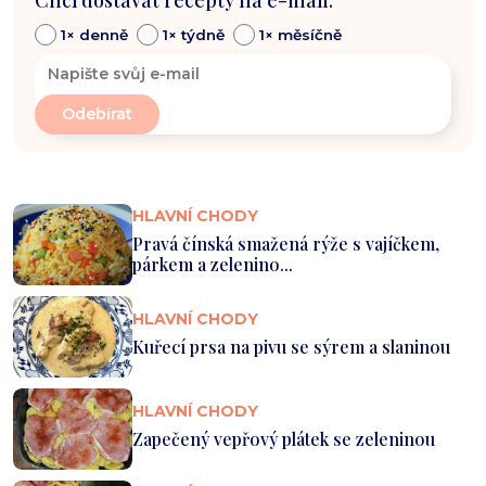
1× denně
1× týdně
1× měsíčně
HLAVNÍ CHODY
Pravá čínská smažená rýže s vajíčkem,
párkem a zelenino...
HLAVNÍ CHODY
Kuřecí prsa na pivu se sýrem a slaninou
HLAVNÍ CHODY
Zapečený vepřový plátek se zeleninou