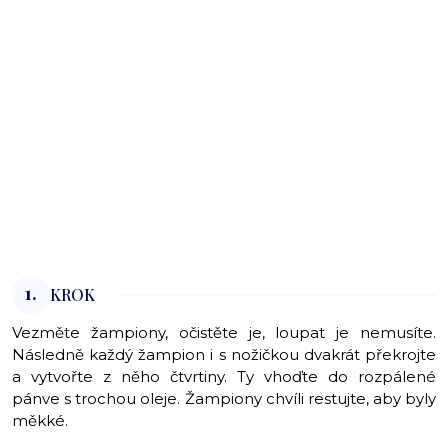
1.
KROK
Vezměte žampiony, očistěte je, loupat je nemusíte.
Následně každý žampion i s nožičkou dvakrát překrojte
a vytvořte z něho čtvrtiny. Ty vhoďte do rozpálené
pánve s trochou oleje. Žampiony chvíli restujte, aby byly
měkké.