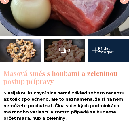
Přidat
+3
fotografii
Masová směs s houbami a zeleninou -
postup přípravy
S asijskou kuchyní sice nemá základ tohoto receptu
až tolik společného, ale to neznamená, že si na něm
nemůžete pochutnat. Čína v českých podmínkách
má mnoho variancí. V tomto případě se budeme
držet masa, hub a zeleniny.