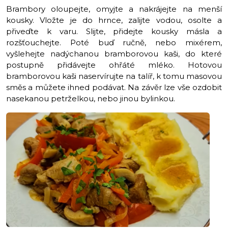
Brambory oloupejte, omyjte a nakrájejte na menší
kousky. Vložte je do hrnce, zalijte vodou, osolte a
přiveďte k varu. Slijte, přidejte kousky másla a
rozšťouchejte. Poté buď ručně, nebo mixérem,
vyšlehejte nadýchanou bramborovou kaši, do které
postupně přidávejte ohřáté mléko. Hotovou
bramborovou kaši naservírujte na talíř, k tomu masovou
směs a můžete ihned podávat. Na závěr lze vše ozdobit
nasekanou petrželkou, nebo jinou bylinkou.