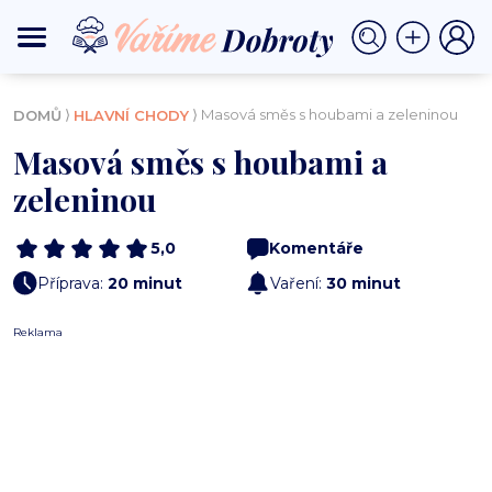
⟩
⟩ Masová směs s houbami a zeleninou
DOMŮ
HLAVNÍ CHODY
Masová směs s houbami a
zeleninou
5,0
Komentáře
Příprava:
20 minut
Vaření:
30 minut
Reklama