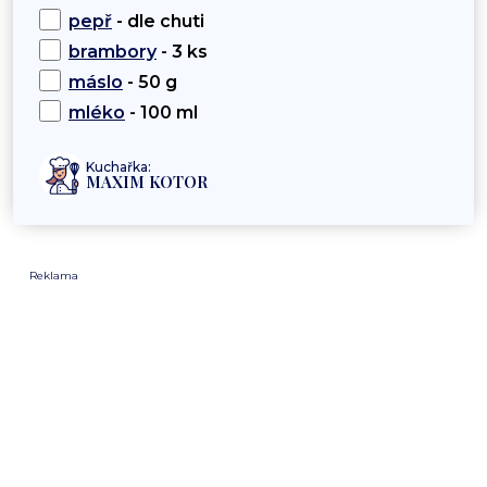
pepř
- dle chuti
brambory
- 3 ks
máslo
- 50 g
mléko
- 100 ml
Kuchařka:
MAXIM KOTOR
Reklama