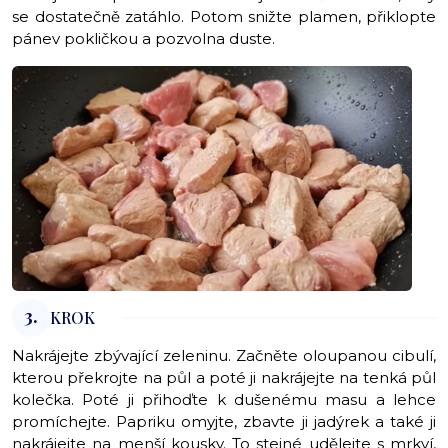
se dostatečně zatáhlo. Potom snižte plamen, přiklopte
pánev pokličkou a pozvolna duste.
3.
KROK
Nakrájejte zbývající zeleninu. Začněte oloupanou cibulí,
kterou překrojte na půl a poté ji nakrájejte na tenká půl
kolečka. Poté ji přihoďte k dušenému masu a lehce
promíchejte. Papriku omyjte, zbavte ji jadýrek a také ji
nakrájejte na menší kousky. To stejné udělejte s mrkví,