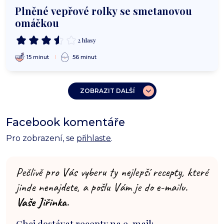
Plněné vepřové rolky se smetanovou
omáčkou
2 hlasy
15 minut
56 minut
ZOBRAZIT DALŠÍ
Facebook komentáře
Pro zobrazení, se
přihlaste
.
Pečlivě pro Vás vyberu ty nejlepší recepty, které
jinde nenajdete, a pošlu Vám je do e-mailu.
Vaše Jiřinka.
Chci dostávat recepty na e-mail: