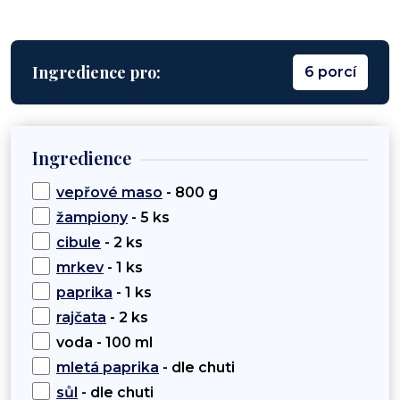
Ingredience pro:
6 porcí
Ingredience
vepřové maso
- 800 g
žampiony
- 5 ks
cibule
- 2 ks
mrkev
- 1 ks
paprika
- 1 ks
rajčata
- 2 ks
voda - 100 ml
mletá paprika
- dle chuti
sůl
- dle chuti