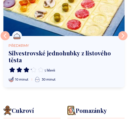
PŘEDKRMY
Silvestrovské jednohubky z listového
těsta
5 hlasů
10 minut
30 minut
Cukroví
Pomazánky