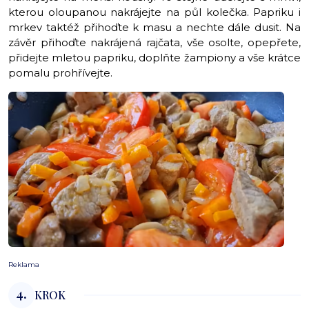
kterou oloupanou nakrájejte na půl kolečka. Papriku i
mrkev taktéž přihoďte k masu a nechte dále dusit. Na
závěr přihoďte nakrájená rajčata, vše osolte, opepřete,
přidejte mletou papriku, doplňte žampiony a vše krátce
pomalu prohřívejte.
Reklama
4.
KROK