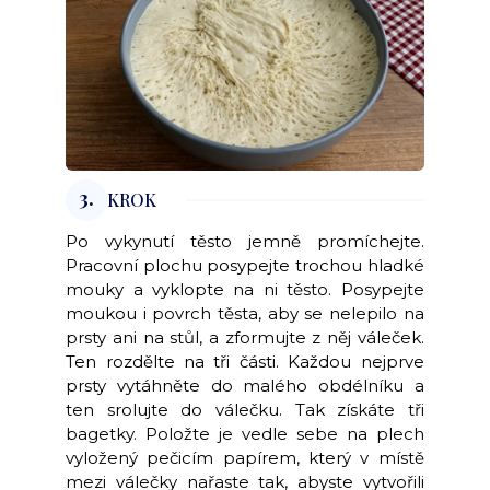
3.
KROK
Po vykynutí těsto jemně promíchejte.
Pracovní plochu posypejte trochou hladké
mouky a vyklopte na ni těsto. Posypejte
moukou i povrch těsta, aby se nelepilo na
prsty ani na stůl, a zformujte z něj váleček.
Ten rozdělte na tři části. Každou nejprve
prsty vytáhněte do malého obdélníku a
ten srolujte do válečku. Tak získáte tři
bagetky. Položte je vedle sebe na plech
vyložený pečicím papírem, který v místě
mezi válečky nařaste tak, abyste vytvořili