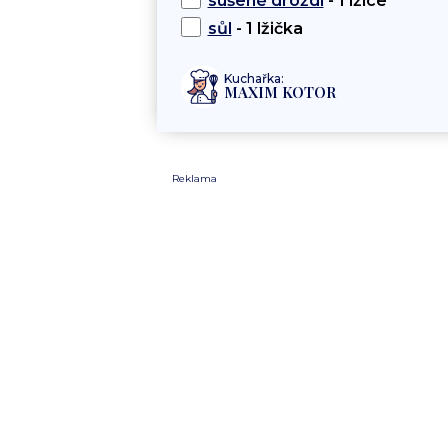
sušené droždí
- 1 lžíce
sůl
- 1 lžička
Kuchařka:
MAXIM KOTOR
Reklama