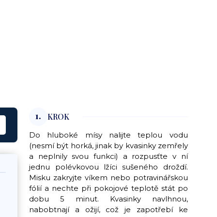
1.
KROK
Do hluboké mísy nalijte teplou vodu
(nesmí být horká, jinak by kvasinky zemřely
a neplnily svou funkci) a rozpusťte v ní
jednu polévkovou lžíci sušeného droždí.
Misku zakryjte víkem nebo potravinářskou
fólií a nechte při pokojové teplotě stát po
dobu 5 minut. Kvasinky navlhnou,
nabobtnají a ožijí, což je zapotřebí ke