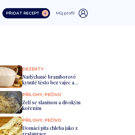
PŘIDAT RECEPT
Můj profil
DEZERTY
Nadýchané bramborové
kynuté těsto bez vajec a
mléka
PŘÍLOHY, PEČIVO
Zelí se slaninou a divokým
kořením
PŘÍLOHY, PEČIVO
Domácí pita chleba jako z
restaurace