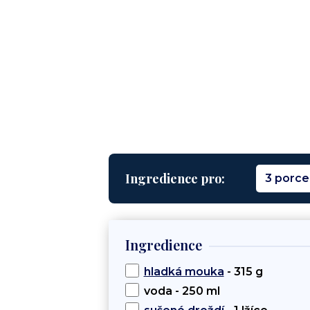
Ingredience pro:
3 porce
Ingredience
hladká mouka
- 315 g
voda - 250 ml