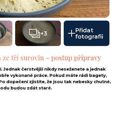
Přidat
+3
fotografii
 ze tří surovin - postup přípravy
í. Jednak čerstvější nikdy neseženete a jednak
dobře vykonané práce. Pokud máte rádi bagety,
Po dopečení zjistíte, že jsou tak nebesky chutné,
chodu budou zdát staré.