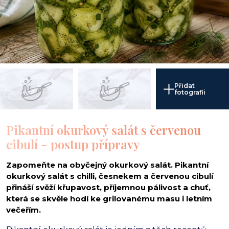
i
Přidat
fotografii
Pikantní okurkový salát s červenou
cibulí - postup přípravy
Zapomeňte na obyčejný okurkový salát. Pikantní
okurkový salát s chilli, česnekem a červenou cibulí
přináší svěží křupavost, příjemnou pálivost a chuť,
která se skvěle hodí ke grilovanému masu i letním
večeřím.