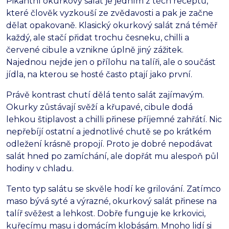
Pikantní okurkový salát je jedním z těch receptů,
které člověk vyzkouší ze zvědavosti a pak je začne
dělat opakovaně. Klasický okurkový salát zná téměř
každý, ale stačí přidat trochu česneku, chilli a
červené cibule a vznikne úplně jiný zážitek.
Najednou nejde jen o přílohu na talíři, ale o součást
jídla, na kterou se hosté často ptají jako první.
Právě kontrast chutí dělá tento salát zajímavým.
Okurky zůstávají svěží a křupavé, cibule dodá
lehkou štiplavost a chilli přinese příjemné zahřátí. Nic
nepřebíjí ostatní a jednotlivé chutě se po krátkém
odležení krásně propojí. Proto je dobré nepodávat
salát hned po zamíchání, ale dopřát mu alespoň půl
hodiny v chladu.
Tento typ salátu se skvěle hodí ke grilování. Zatímco
maso bývá syté a výrazné, okurkový salát přinese na
talíř svěžest a lehkost. Dobře funguje ke krkovici,
kuřecímu masu i domácím klobásám. Mnoho lidí si