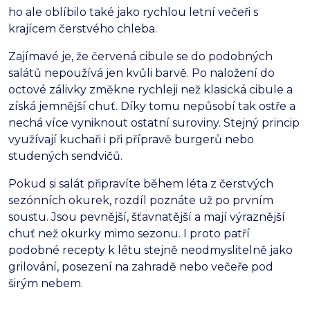
ho ale oblíbilo také jako rychlou letní večeři s
krajícem čerstvého chleba.
Zajímavé je, že červená cibule se do podobných
salátů nepoužívá jen kvůli barvě. Po naložení do
octové zálivky změkne rychleji než klasická cibule a
získá jemnější chuť. Díky tomu nepůsobí tak ostře a
nechá více vyniknout ostatní suroviny. Stejný princip
využívají kuchaři i při přípravě burgerů nebo
studených sendvičů.
Pokud si salát připravíte během léta z čerstvých
sezónních okurek, rozdíl poznáte už po prvním
soustu. Jsou pevnější, šťavnatější a mají výraznější
chuť než okurky mimo sezonu. I proto patří
podobné recepty k létu stejně neodmyslitelně jako
grilování, posezení na zahradě nebo večeře pod
širým nebem.