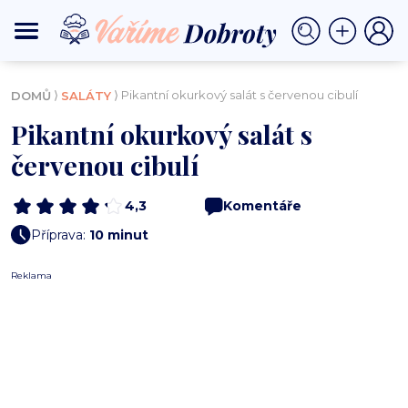
⟩
⟩ Pikantní okurkový salát s červenou cibulí
DOMŮ
SALÁTY
Pikantní okurkový salát s
červenou cibulí
4,3
Komentáře
Příprava:
10 minut
Reklama