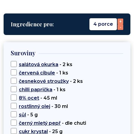
+
Ingredience pro:
4 porce
-
Suroviny
salátová okurka
- 2 ks
červená cibule
- 1 ks
česnekové stroužky
- 2 ks
chilli paprička
- 1 ks
8% ocet
- 45 ml
rostlinný olej
- 30 ml
sůl
- 5 g
černý mletý pepř
- dle chuti
cukr krystal
- 25 g