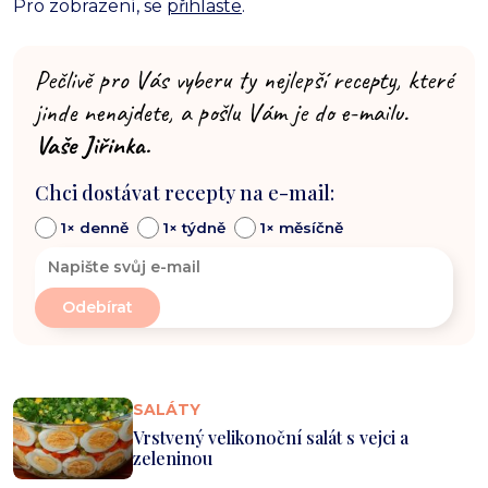
Pro zobrazení, se
přihlaste
.
Pečlivě pro Vás vyberu ty nejlepší recepty, které
jinde nenajdete, a pošlu Vám je do e-mailu.
Vaše Jiřinka.
Chci dostávat recepty na e-mail:
1× denně
1× týdně
1× měsíčně
SALÁTY
Vrstvený velikonoční salát s vejci a
zeleninou