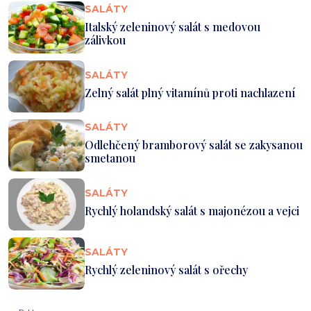
SALÁTY
Italský zeleninový salát s medovou
zálivkou
SALÁTY
Zelný salát plný vitamínů proti nachlazení
SALÁTY
Odlehčený bramborový salát se zakysanou
smetanou
SALÁTY
Rychlý holandský salát s majonézou a vejci
SALÁTY
Rychlý zeleninový salát s ořechy