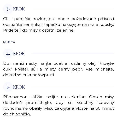
3.
KROK
Chilli papričku rozkrojte a podle požadované pálivosti
odstraňte semínka. Papričku nakrájejte na malé kousky.
Přidejte ji do mísy k ostatní zelenině.
Reklama
4.
KROK
Do menší misky nalijte ocet a rostlinný olej. Přidejte
cukr krystal, sůl a mletý černý pepř. Vše míchejte,
dokud se cukr nerozpustí.
5.
KROK
Připravenou zálivku nalijte na zeleninu. Obsah mísy
důkladně promíchejte, aby se všechny suroviny
rovnoměrně obalily. Mísu zakryjte a vložte na 30 minut
do chladničky.