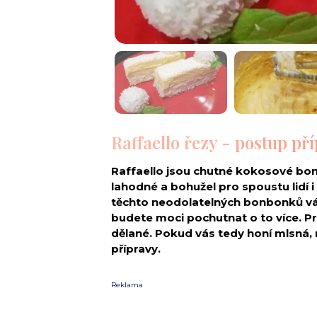
Raffaello řezy - postup př
Raffaello jsou chutné kokosové bon
lahodné a bohužel pro spoustu lidí i
těchto neodolatelných bonbonků vás
budete moci pochutnat o to více. P
dělané. Pokud vás tedy honí mlsná, n
přípravy.
Reklama