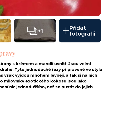
Přidat
+1
fotografii
ípravy
bony s krémem a mandlí uvnitř. Jsou velmi
 drahé. Tyto jednoduché řezy připravené ve stylu
 však vyjdou mnohem levněji, a tak si na nich
ro milovníky exotického kokosu jsou jako
ení nic jednoduššího, než se pustit do jejich