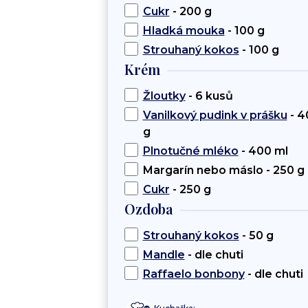
Cukr
- 200 g
Hladká mouka
- 100 g
Strouhaný kokos
- 100 g
Krém
Žloutky
- 6 kusů
Vanilkový pudink v prášku
- 4
g
Plnotučné mléko
- 400 ml
Margarín nebo máslo - 250 g
Cukr
- 250 g
Ozdoba
Strouhaný kokos
- 50 g
Mandle
- dle chuti
Raffaelo bonbony
- dle chuti