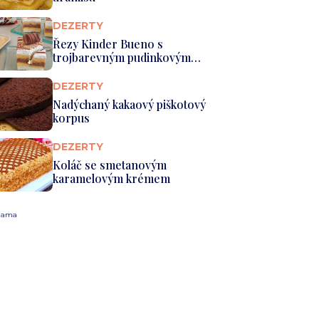
DEZERTY
Řezy Kinder Bueno s
trojbarevným pudinkovým
krémem a šl...
DEZERTY
Nadýchaný kakaový piškotový
korpus
DEZERTY
Koláč se smetanovým
karamelovým krémem
lama