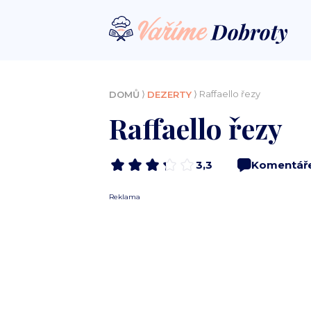
⟩
⟩ Raffaello řezy
DOMŮ
DEZERTY
Raffaello řezy
3,3
Komentář
Reklama