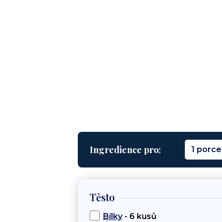
Ingredience pro:
1 porce
Těsto
Bílky
- 6 kusů