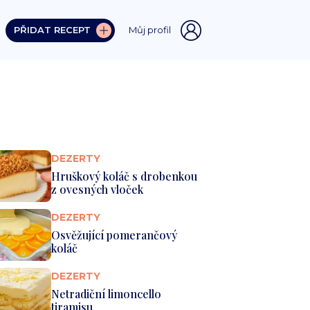
PŘIDAT RECEPT
Můj profil
DEZERTY
Hruškový koláč s drobenkou
z ovesných vloček
DEZERTY
Osvěžující pomerančový
koláč
DEZERTY
Netradiční limoncello
tiramisu