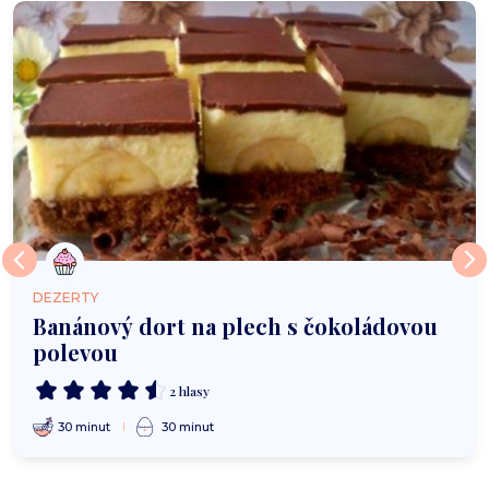
DEZERTY
Banánový dort na plech s čokoládovou
polevou
2 hlasy
30 minut
30 minut