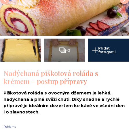
i
Přidat
+2
fotografii
Nadýchaná piškotová roláda s
krémem - postup přípravy
Piškotová roláda s ovocným džemem je lehká,
nadýchaná a plná svěží chuti. Díky snadné a rychlé
přípravě je ideálním dezertem ke kávě ve všední den
i o slavnostech.
Reklama