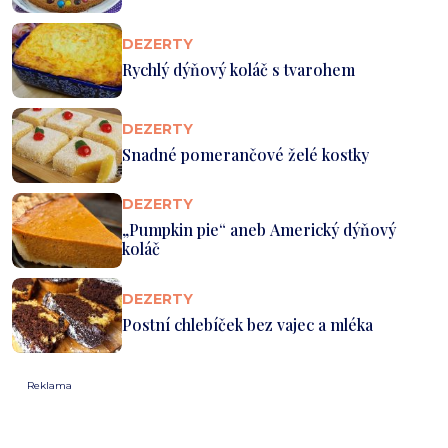
DEZERTY
Rychlý dýňový koláč s tvarohem
DEZERTY
Snadné pomerančové želé kostky
DEZERTY
„Pumpkin pie“ aneb Americký dýňový
koláč
DEZERTY
Postní chlebíček bez vajec a mléka
Reklama