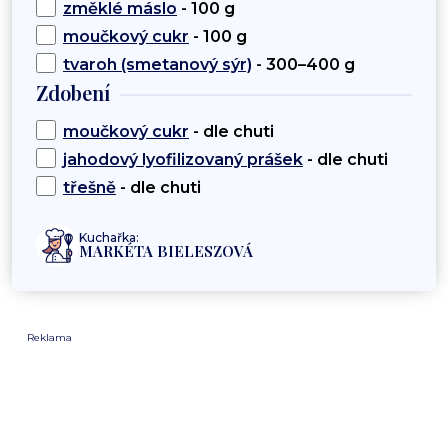
změklé máslo
- 100 g
moučkový cukr
- 100 g
tvaroh (smetanový sýr)
- 300–400 g
Zdobení
moučkový cukr
- dle chuti
jahodový lyofilizovaný prášek
- dle chuti
třešně
- dle chuti
Kuchařka:
MARKÉTA BIELESZOVÁ
Reklama