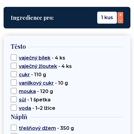
+
Ingredience pro:
1 kus
-
Těsto
vaječný bílek
- 4 ks
vaječný žloutek
- 4 ks
cukr
- 110 g
vanilkový cukr
- 10 g
mouka
- 120 g
sůl
- 1 špetka
voda
- 1–2 lžíce
Náplň
třešňový džem
- 350 g