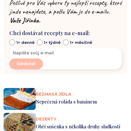
Pečlivě pro Vás vyberu ty nejlepší recepty, které
jinde nenajdete, a pošlu Vám je do e-mailu.
Vaše Jiřinka.
Chci dostávat recepty na e-mail:
1× denně
1× týdně
1× měsíčně
BEZMASÁ JÍDLA
Nepečená roláda s banánem
DEZERTY
Obří sušenka s několika druhy sladkostí