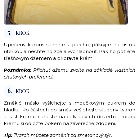
5.
KROK
Upečený korpus sejměte z plechu, přikryjte ho čistou
utěrkou a nechte ho zcela vychladnout. Pak ho potřete
třešňovým džemem a připravte krém.
Poznámka:
Příchuť džemu zvolte na základě vlastních
chuťových preferencí.
6.
KROK
Změklé máslo vyšlehejte s moučkovým cukrem do
hladka. Po částech do směsi vešlehejte studený tvaroh
a část krému naneste na celý povrch dezertu. Trochu
krému si odložte bokem na závěrečné zdobení.
Tip:
Tvaroh můžete zaměnit za smetanový sýr.