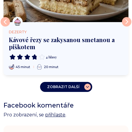
DEZERTY
Kávové řezy se zakysanou smetanou a
piškotem
4 hlasy
45 minut
20 minut
ZOBRAZIT DALŠÍ
Facebook komentáře
Pro zobrazení, se
přihlaste
.