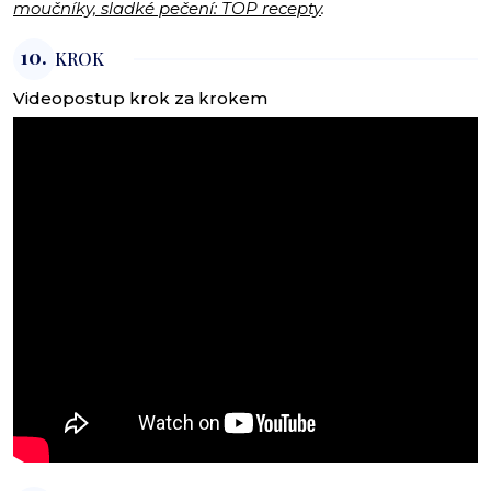
moučníky, sladké pečení: TOP recepty
.
10.
KROK
Videopostup krok za krokem