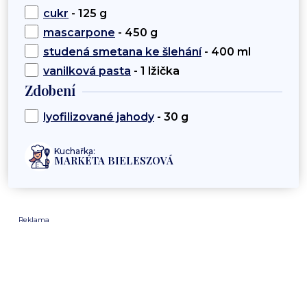
cukr
- 125 g
mascarpone
- 450 g
studená smetana ke šlehání
- 400 ml
vanilková pasta
- 1 lžička
Zdobení
lyofilizované jahody
- 30 g
Kuchařka:
MARKÉTA BIELESZOVÁ
Reklama