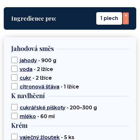
+
Ingredience pro:
1 plech
-
Jahodová směs
jahody
- 900 g
voda
- 2 lžíce
cukr
- 2 lžíce
citronová šťáva
- 1 lžíce
K navlhčení
cukrářské piškoty
- 200–300 g
mléko
- 60 ml
Krém
vaječný žloutek
- 5 ks