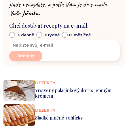
jinde nenajdete, a pošlu Vám je do e-mailu.
Vaše Jiřinka.
Chci dostávat recepty na e-mail:
1× denně
1× týdně
1× měsíčně
DEZERTY
Vrstvený palačinkový dort s jemným
krémem
DEZERTY
Sladké plněné rohlíčky