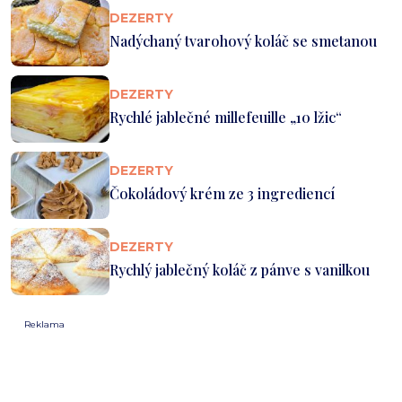
DEZERTY
Nadýchaný tvarohový koláč se smetanou
DEZERTY
Rychlé jablečné millefeuille „10 lžic“
DEZERTY
Čokoládový krém ze 3 ingrediencí
DEZERTY
Rychlý jablečný koláč z pánve s vanilkou
Reklama