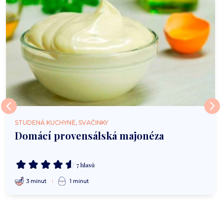
STUDENÁ KUCHYNĚ, SVAČINKY
Domácí provensálská majonéza
7 hlasů
3 minut
1 minut