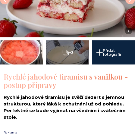
i
Přidat
+3
fotografii
Rychlé jahodové tiramisu s vanilkou -
postup přípravy
Rychlé jahodové tiramisu je svěží dezert s jemnou
strukturou, který láká k ochutnání už od pohledu.
Perfektně se bude vyjímat na všedním i svátečním
stole.
Reklama