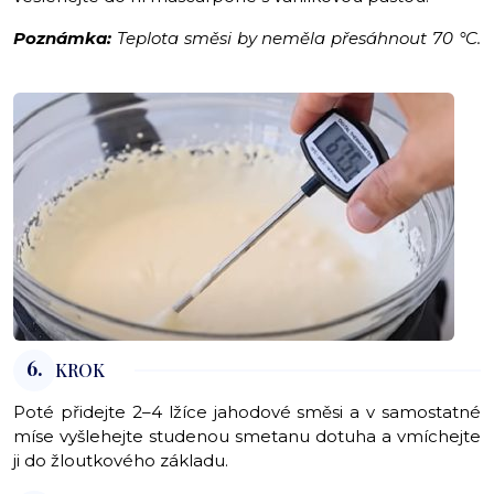
Poznámka:
Teplota směsi by neměla přesáhnout 70 °C.
6.
KROK
Poté přidejte 2–4 lžíce jahodové směsi a v samostatné
míse vyšlehejte studenou smetanu dotuha a vmíchejte
ji do žloutkového základu.