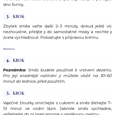
dno formy.
3.
KROK
Zbytek směsi vařte další 2–3 minuty, dokud ještě víc
nezhoustne, přelijte ji do samostatné misky a nechte ji
zcela vychladnout. Pokračujte s přípravou krému.
Reklama
4.
KROK
Poznámka:
Směs budete používat k vrstvení dezertu.
Pro její snadnější roztírání ji můžete vložit na 30–60
minut do lednice, před použitím.
5.
KROK
Vaječné žloutky smíchejte s cukrem a směs šlehejte 7–
10 minut ve vodní lázni. Jakmile směs vychladne,
vešlehejte do ní mascarpone s vanilkovou pastou.