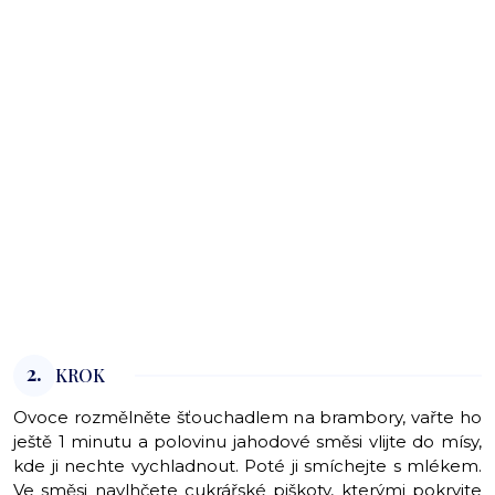
2.
KROK
Ovoce rozmělněte šťouchadlem na brambory, vařte ho
ještě 1 minutu a polovinu jahodové směsi vlijte do mísy,
kde ji nechte vychladnout. Poté ji smíchejte s mlékem.
Ve směsi navlhčete cukrářské piškoty, kterými pokryjte