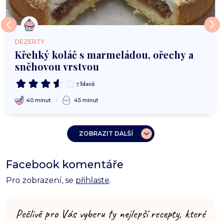
DEZERTY
Křehký koláč s marmeládou, ořechy a
sněhovou vrstvou
7 hlasů
40 minut
45 minut
ZOBRAZIT DALŠÍ
Facebook komentáře
Pro zobrazení, se
přihlaste
.
Pečlivě pro Vás vyberu ty nejlepší recepty, které