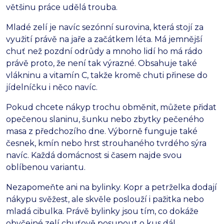
většinu práce udělá trouba.
Mladé zelí je navíc sezónní surovina, která stojí za
využití právě na jaře a začátkem léta. Má jemnější
chuť než pozdní odrůdy a mnoho lidí ho má rádo
právě proto, že není tak výrazné. Obsahuje také
vlákninu a vitamín C, takže kromě chuti přinese do
jídelníčku i něco navíc.
Pokud chcete nákyp trochu obměnit, můžete přidat
opečenou slaninu, šunku nebo zbytky pečeného
masa z předchozího dne. Výborně funguje také
česnek, kmín nebo hrst strouhaného tvrdého sýra
navíc. Každá domácnost si časem najde svou
oblíbenou variantu.
Nezapomeňte ani na bylinky. Kopr a petrželka dodají
nákypu svěžest, ale skvěle poslouží i pažitka nebo
mladá cibulka. Právě bylinky jsou tím, co dokáže
obyčejné zelí chuťově posunout o kus dál.