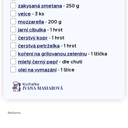
zakysaná smetana
- 250 g
vejce
- 3 ks
mozzarella
- 200 g
jarní cibulka
- 1 hrst
čerstvý kopr
- 1 hrst
čerstvá petrželka
- 1 hrst
koření na grilovanou zeleninu
- 1 lžička
mletý černý pepř
- dle chuti
olej na vymazání
- 1 lžíce
Kuchařka:
IVANA MASIAROVÁ
Reklama