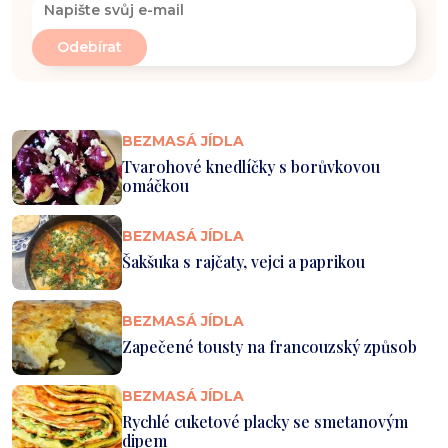
BEZMASÁ JÍDLA
Tvarohové knedlíčky s borůvkovou
omáčkou
BEZMASÁ JÍDLA
Šakšuka s rajčaty, vejci a paprikou
BEZMASÁ JÍDLA
Zapečené tousty na francouzský způsob
BEZMASÁ JÍDLA
Rychlé cuketové placky se smetanovým
dipem