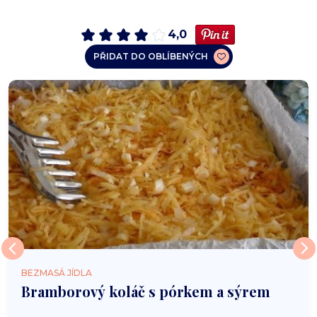
4,0
PŘIDAT DO OBLÍBENÝCH
BEZMASÁ JÍDLA
Bramborový koláč s pórkem a sýrem