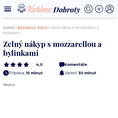
⟩
⟩ Zelný nákyp s mozzarellou a
DOMŮ
BEZMASÁ JÍDLA
bylinkami
Zelný nákyp s mozzarellou a
bylinkami
4,0
Komentáře
Příprava:
15 minut
Vaření:
30 minut
Reklama