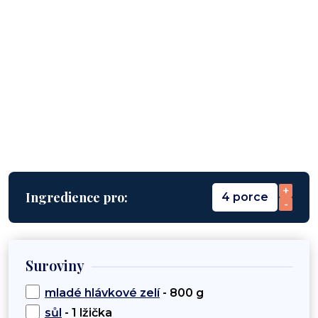
+
Ingredience pro:
4 porce
-
Suroviny
mladé hlávkové zelí
- 800 g
sůl
- 1 lžička