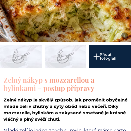
i
Přidat
fotografii
Zelný nákyp s mozzarellou a
bylinkami - postup přípravy
Zelný nákyp je skvělý způsob, jak proměnit obyčejné
mladé zelí v chutný a sytý oběd nebo večeři. Díky
mozzarelle, bylinkám a zakysané smetaně je krásně
vláčný a plný svěží chuti.
Mladé zelí je jedna z těch surovin, které máme často