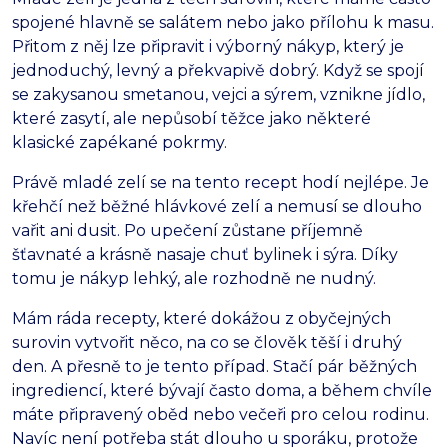
spojené hlavně se salátem nebo jako přílohu k masu.
Přitom z něj lze připravit i výborný nákyp, který je
jednoduchý, levný a překvapivě dobrý. Když se spojí
se zakysanou smetanou, vejci a sýrem, vznikne jídlo,
které zasytí, ale nepůsobí těžce jako některé
klasické zapékané pokrmy.
Právě mladé zelí se na tento recept hodí nejlépe. Je
křehčí než běžné hlávkové zelí a nemusí se dlouho
vařit ani dusit. Po upečení zůstane příjemně
šťavnaté a krásně nasaje chuť bylinek i sýra. Díky
tomu je nákyp lehký, ale rozhodně ne nudný.
Mám ráda recepty, které dokážou z obyčejných
surovin vytvořit něco, na co se člověk těší i druhý
den. A přesně to je tento případ. Stačí pár běžných
ingrediencí, které bývají často doma, a během chvíle
máte připravený oběd nebo večeři pro celou rodinu.
Navíc není potřeba stát dlouho u sporáku, protože