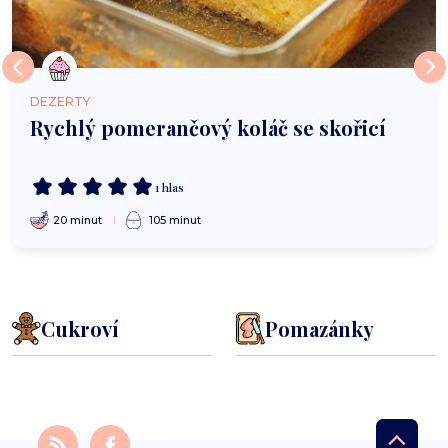
DEZERTY
Rychlý pomerančový koláč se skořicí
1 hlas
20 minut
105 minut
Cukroví
Pomazánky