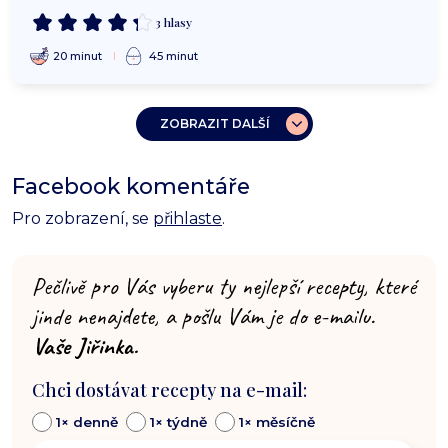
3 hlasy
20 minut
45 minut
ZOBRAZIT DALŠÍ
Facebook komentáře
Pro zobrazení, se
přihlaste
.
Pečlivě pro Vás vyberu ty nejlepší recepty, které
jinde nenajdete, a pošlu Vám je do e-mailu.
Vaše Jiřinka.
Chci dostávat recepty na e-mail:
1× denně
1× týdně
1× měsíčně