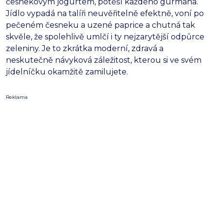
česnekovým jogurtem, potěší každého gurmána.
Jídlo vypadá na talíři neuvěřitelně efektně, voní po
pečeném česneku a uzené paprice a chutná tak
skvěle, že spolehlivě umlčí i ty nejzarytější odpůrce
zeleniny. Je to zkrátka moderní, zdravá a
neskutečně návyková záležitost, kterou si ve svém
jídelníčku okamžitě zamilujete.
Reklama