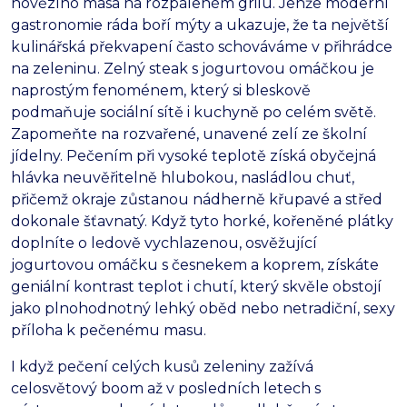
hovězího masa na rozpáleném grilu. Jenže moderní
gastronomie ráda boří mýty a ukazuje, že ta největší
kulinářská překvapení často schováváme v přihrádce
na zeleninu. Zelný steak s jogurtovou omáčkou je
naprostým fenoménem, který si bleskově
podmaňuje sociální sítě i kuchyně po celém světě.
Zapomeňte na rozvařené, unavené zelí ze školní
jídelny. Pečením při vysoké teplotě získá obyčejná
hlávka neuvěřitelně hlubokou, nasládlou chuť,
přičemž okraje zůstanou nádherně křupavé a střed
dokonale šťavnatý. Když tyto horké, kořeněné plátky
doplníte o ledově vychlazenou, osvěžující
jogurtovou omáčku s česnekem a koprem, získáte
geniální kontrast teplot i chutí, který skvěle obstojí
jako plnohodnotný lehký oběd nebo netradiční, sexy
příloha k pečenému masu.
I když pečení celých kusů zeleniny zažívá
celosvětový boom až v posledních letech s