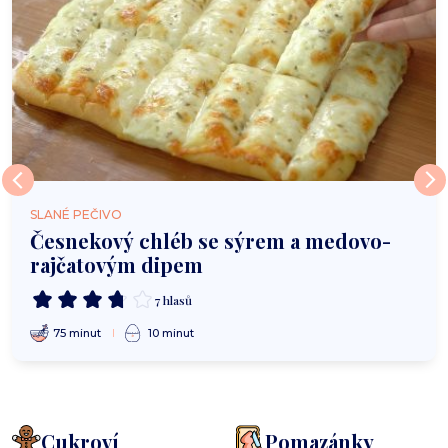
SLANÉ PEČIVO
Česnekový chléb se sýrem a medovo-
rajčatovým dipem
7 hlasů
75 minut
10 minut
Cukroví
Pomazánky