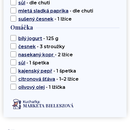
sůl
- dle chuti
mletá sladká paprika
- dle chuti
sušený česnek
- 1 lžíce
Omáčka
bílý jogurt
- 125 g
česnek
- 3 stroužky
nasekaný kopr
- 2 lžíce
sůl
- 1 špetka
kajenský pepř
- 1 špetka
citronová šťáva
- 1–2 lžíce
olivový olej
- 1 lžička
Kuchařka:
MARKÉTA BIELESZOVÁ