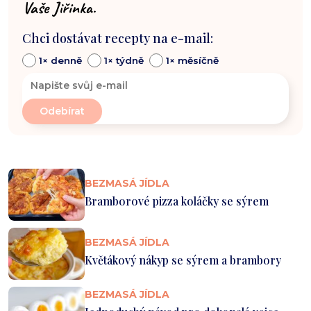
Vaše Jiřinka.
Chci dostávat recepty na e-mail:
1× denně
1× týdně
1× měsíčně
BEZMASÁ JÍDLA
Bramborové pizza koláčky se sýrem
BEZMASÁ JÍDLA
Květákový nákyp se sýrem a brambory
BEZMASÁ JÍDLA