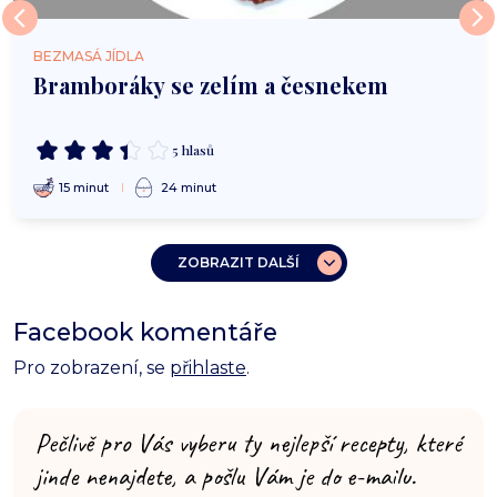
BEZMASÁ JÍDLA
Bramboráky se zelím a česnekem
5 hlasů
15 minut
24 minut
ZOBRAZIT DALŠÍ
Facebook komentáře
Pro zobrazení, se
přihlaste
.
Pečlivě pro Vás vyberu ty nejlepší recepty, které
jinde nenajdete, a pošlu Vám je do e-mailu.