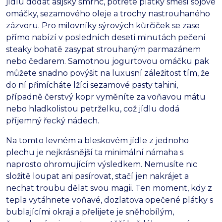
jídlu dodat asijský šmrnc, potřete plátky směsí sójové
omáčky, sezamového oleje a trochy nastrouhaného
zázvoru. Pro milovníky sýrových kůrčiček se zase
přímo nabízí v posledních deseti minutách pečení
steaky bohatě zasypat strouhaným parmazánem
nebo čedarem. Samotnou jogurtovou omáčku pak
můžete snadno povýšit na luxusní záležitost tím, že
do ní přimícháte lžíci sezamové pasty tahini,
případně čerstvý kopr vyměníte za voňavou mátu
nebo hladkolistou petrželku, což jídlu dodá
příjemný řecký nádech.
Na tomto levném a bleskovém jídle z jednoho
plechu je nejkrásnější ta minimální námaha s
naprosto ohromujícím výsledkem. Nemusíte nic
složitě loupat ani pasírovat, stačí jen nakrájet a
nechat troubu dělat svou magii. Ten moment, kdy z
tepla vytáhnete voňavé, dozlatova opečené plátky s
bublajícími okraji a přelijete je sněhobílým,