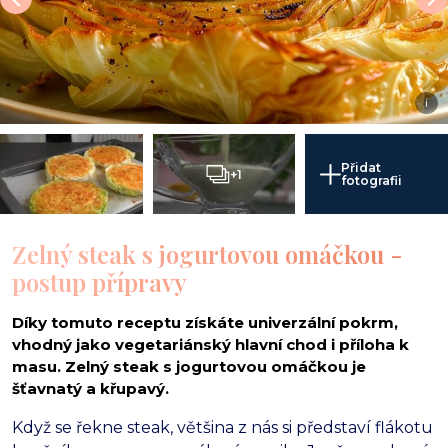
i
Přidat
+1
fotografii
Zelný steak s jogurtovou omáčkou -
postup přípravy
Díky tomuto receptu získáte univerzální pokrm,
vhodný jako vegetariánský hlavní chod i příloha k
masu. Zelný steak s jogurtovou omáčkou je
šťavnatý a křupavý.
Když se řekne steak, většina z nás si představí flákotu