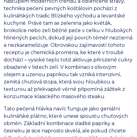
nástupem moderních trendů a odlehčené stravy,
technika pečení pevných košťálovin pochází z
kulinářských tradic Blízkého východu a levantské
kuchyně. Právě tam se zelenina jako květák,
brokolice nebo zelí běžně peče v celku v hlubokých
hliněných pecích, dokud její povrch téměř nezčerná
a nezkaramelizuje. Obrovskou zajímavostí tohoto
receptu je chemická proměna, ke které v troubě
dochází – vysoké teplo totiž aktivuje přirozené cukry
obsažené v listech zelí. V kombinaci s olivovým
olejem a uzenou paprikou tak vzniká intenzivní,
zemitá chuťová stopa, která svou hloubkou a
texturou až překvapivě věrně připomíná zážitek z
konzumace klasického masového steaku.
Tato pečená hlávka navíc funguje jako geniální
kulinářské plátno, které unese spoustu chuťových
obměn. Základní kombinace sladké papriky a
česneku je sice naprosto skvělá, ale pokud chcete