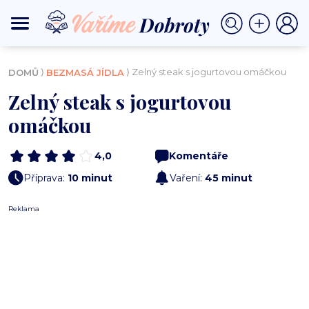
⟩
⟩ Zelný steak s jogurtovou omáčkou
DOMŮ
BEZMASÁ JÍDLA
Zelný steak s jogurtovou
omáčkou
4,0
Komentáře
Příprava:
10 minut
Vaření:
45 minut
Reklama