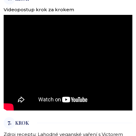
Videopostup krok za krokem
7.
KROK
Zdroj receptu:
Lahodné veganské vaření s Victorem