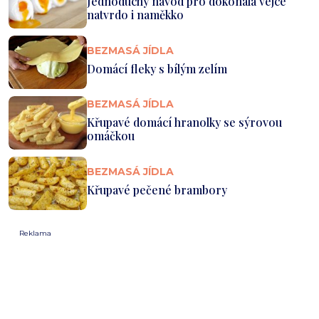
Jednoduchý návod pro dokonalá vejce
natvrdo i naměkko
BEZMASÁ JÍDLA
Domácí fleky s bílým zelím
BEZMASÁ JÍDLA
Křupavé domácí hranolky se sýrovou
omáčkou
BEZMASÁ JÍDLA
Křupavé pečené brambory
Reklama