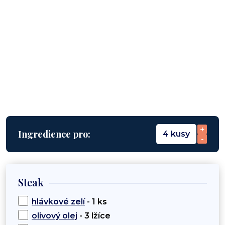
+
Ingredience pro:
4 kusy
-
Steak
hlávkové zelí
- 1 ks
olivový olej
- 3 lžíce