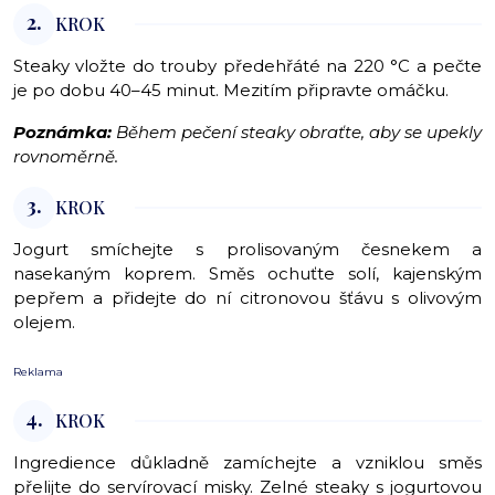
2.
KROK
Steaky vložte do trouby předehřáté na 220 °C a pečte
je po dobu 40–45 minut. Mezitím připravte omáčku.
Poznámka:
Během pečení steaky obraťte, aby se upekly
rovnoměrně.
3.
KROK
Jogurt smíchejte s prolisovaným česnekem a
nasekaným koprem. Směs ochuťte solí, kajenským
pepřem a přidejte do ní citronovou šťávu s olivovým
olejem.
Reklama
4.
KROK
Ingredience důkladně zamíchejte a vzniklou směs
přelijte do servírovací misky. Zelné steaky s jogurtovou