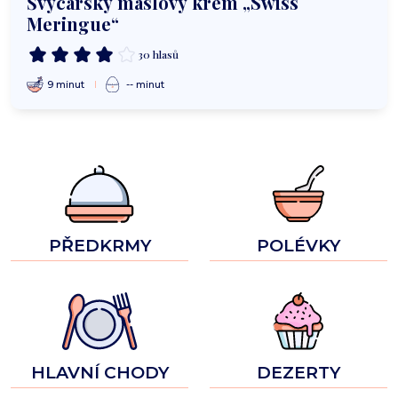
Švýcarský máslový krém „Swiss
Meringue“
30 hlasů
9 minut
-- minut
PŘEDKRMY
POLÉVKY
HLAVNÍ CHODY
DEZERTY