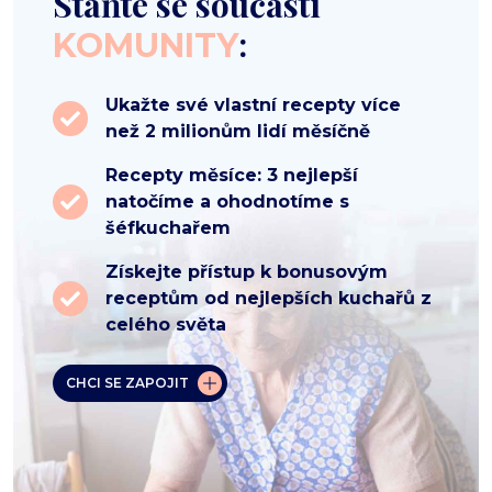
Staňte se součástí
:
KOMUNITY
Ukažte své vlastní recepty více
než 2 milionům lidí měsíčně
Recepty měsíce: 3 nejlepší
natočíme a ohodnotíme s
šéfkuchařem
Získejte přístup k bonusovým
receptům od nejlepších kuchařů z
celého světa
CHCI SE ZAPOJIT