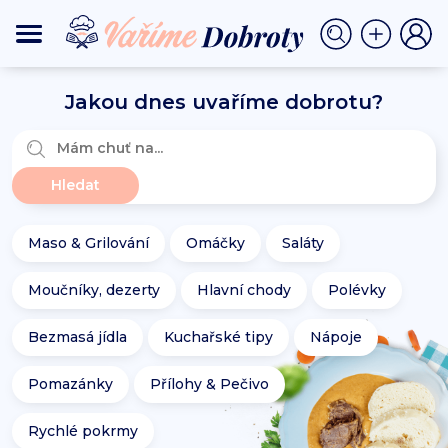
Jakou dnes uvaříme dobrotu?
Maso & Grilování
Omáčky
Saláty
Moučníky, dezerty
Hlavní chody
Polévky
Bezmasá jídla
Kuchařské tipy
Nápoje
Pomazánky
Přílohy & Pečivo
Rychlé pokrmy