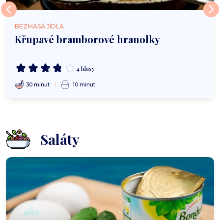
BEZMASÁ JÍDLA
Křupavé bramborové hranolky
4 hlasy
30 minut
10 minut
Saláty