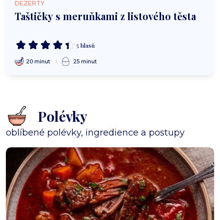
DEZERTY
Taštičky s meruňkami z listového těsta
5 hlasů
20 minut
25 minut
Polévky
oblíbené polévky, ingredience a postupy