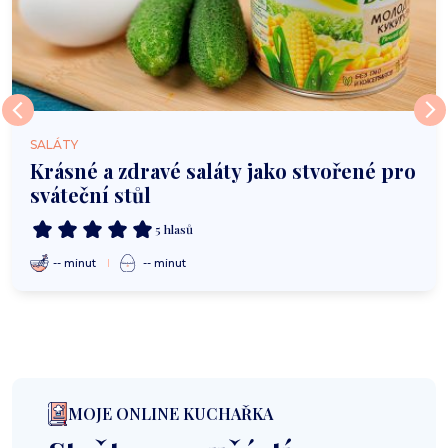
SALÁTY
Krásné a zdravé saláty jako stvořené pro
sváteční stůl
5 hlasů
-- minut
-- minut
MOJE ONLINE KUCHAŘKA