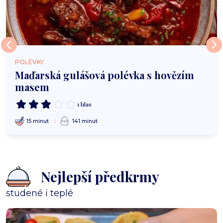
POLÉVKY
Maďarská gulášová polévka s hovězím
masem
1 hlas
15 minut
141 minut
Nejlepší předkrmy
studené i teplé