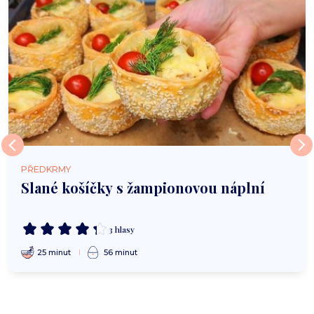
PŘEDKRMY
Slané košíčky s žampionovou náplní
3 hlasy
25 minut
56 minut