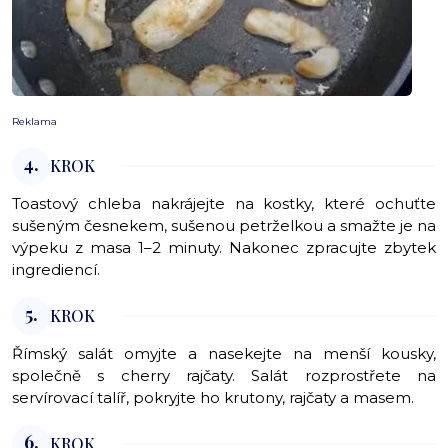
Reklama
4.
KROK
Toastový chleba nakrájejte na kostky, které ochuťte
sušeným česnekem, sušenou petrželkou a smažte je na
výpeku z masa 1–2 minuty. Nakonec zpracujte zbytek
ingrediencí.
5.
KROK
Římský salát omyjte a nasekejte na menší kousky,
společně s cherry rajčaty. Salát rozprostřete na
servírovací talíř, pokryjte ho krutony, rajčaty a masem.
6.
KROK