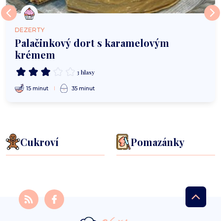
DEZERTY
Palačinkový dort s karamelovým
krémem
3 hlasy
15 minut
35 minut
Cukroví
Pomazánky