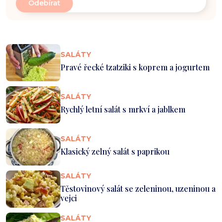
SALÁTY
Pravé řecké tzatziki s koprem a jogurtem
SALÁTY
Rychlý letní salát s mrkví a jablkem
SALÁTY
Klasický zelný salát s paprikou
SALÁTY
Těstovinový salát se zeleninou, uzeninou a
vejci
SALÁTY