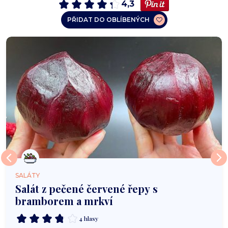
4,3
PŘIDAT DO OBLÍBENÝCH
SALÁTY
Salát z pečené červené řepy s
bramborem a mrkví
4 hlasy