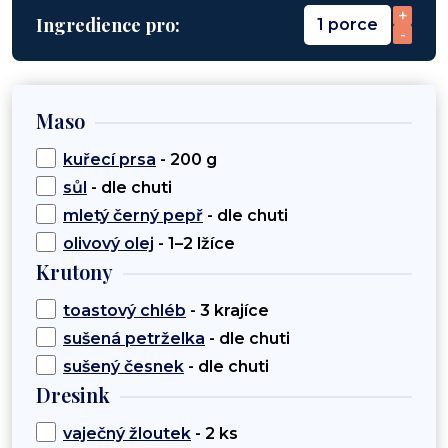
+
Ingredience pro:
1 porce
-
Maso
kuřecí prsa
- 200 g
sůl
- dle chuti
mletý černý pepř
- dle chuti
olivový olej
- 1–2 lžíce
Krutony
toastový chléb
- 3 krajíce
sušená petrželka
- dle chuti
sušený česnek
- dle chuti
Dresink
vaječný žloutek
- 2 ks