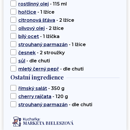
rostlinný olej
- 115 ml
hořčice
- 1 lžíce
citronová šťáva
- 2 lžíce
olivový olej
- 2 lžíce
bílý ocet
- 1 lžička
strouhaný parmazán
- 1 lžíce
česnek
- 2 stroužky
sůl
- dle chuti
mletý černý pepř
- dle chuti
Ostatní ingredience
římský salát
- 350 g
cherry rajčata
- 120 g
strouhaný parmazán
- dle chuti
Kuchařka:
MARKÉTA BIELESZOVÁ