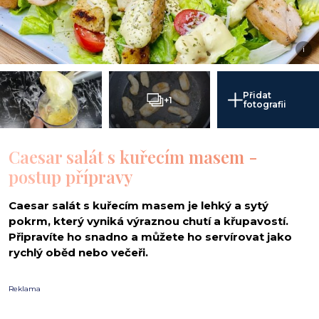
i
Přidat
+1
fotografii
Caesar salát s kuřecím masem -
postup přípravy
Caesar salát s kuřecím masem je lehký a sytý
pokrm, který vyniká výraznou chutí a křupavostí.
Připravíte ho snadno a můžete ho servírovat jako
rychlý oběd nebo večeři.
Reklama