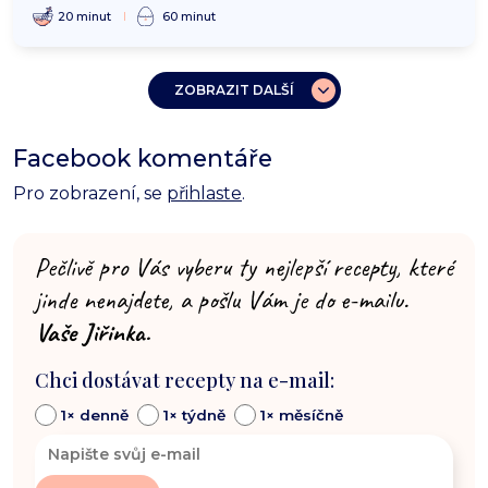
20 minut
60 minut
ZOBRAZIT DALŠÍ
Facebook komentáře
Pro zobrazení, se
přihlaste
.
Pečlivě pro Vás vyberu ty nejlepší recepty, které
jinde nenajdete, a pošlu Vám je do e-mailu.
Vaše Jiřinka.
Chci dostávat recepty na e-mail:
1× denně
1× týdně
1× měsíčně