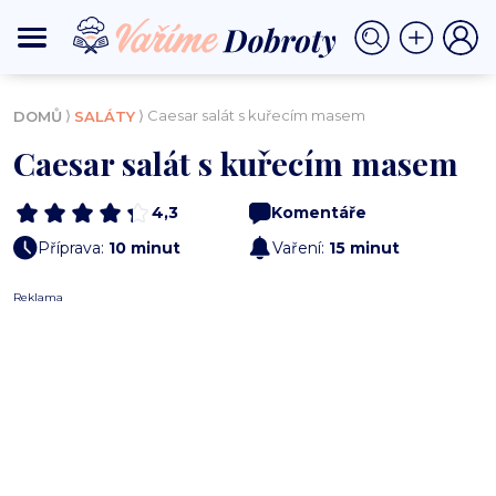
⟩
⟩ Caesar salát s kuřecím masem
DOMŮ
SALÁTY
Caesar salát s kuřecím masem
4,3
Komentáře
Příprava:
10 minut
Vaření:
15 minut
Reklama