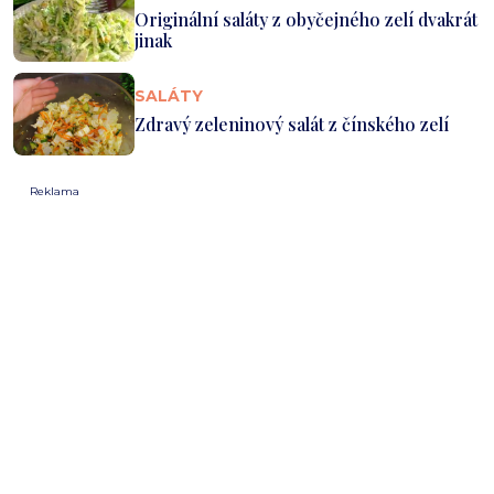
Originální saláty z obyčejného zelí dvakrát
jinak
SALÁTY
Zdravý zeleninový salát z čínského zelí
Reklama