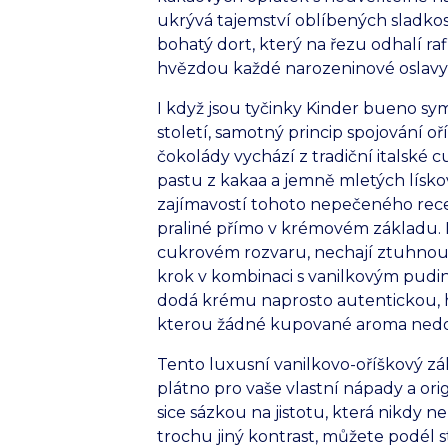
ukrývá tajemství oblíbených sladkos
bohatý dort, který na řezu odhalí ra
hvězdou každé narozeninové oslavy
I když jsou tyčinky Kinder bueno s
století, samotný princip spojování 
čokolády vychází z tradiční italské
pastu z kakaa a jemně mletých lísk
zajímavostí tohoto nepečeného rece
praliné přímo v krémovém základu. L
cukrovém rozvaru, nechají ztuhnout
krok v kombinaci s vanilkovým pud
dodá krému naprosto autentickou, 
kterou žádné kupované aroma nedo
Tento luxusní vanilkovo-oříškový zá
plátno pro vaše vlastní nápady a or
sice sázkou na jistotu, která nikdy 
trochu jiný kontrast, můžete podél s