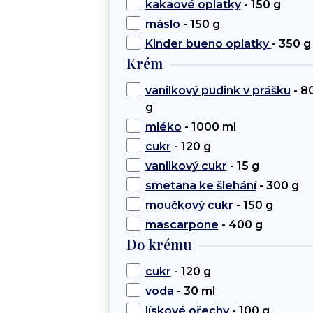
kakaové oplatky
- 150 g
máslo
- 150 g
Kinder bueno oplatky
- 350 g
Krém
vanilkový pudink v prášku
- 8
g
mléko
- 1000 ml
cukr
- 120 g
vanilkový cukr
- 15 g
smetana ke šlehání
- 300 g
moučkový cukr
- 150 g
mascarpone
- 400 g
Do krému
cukr
- 120 g
voda
- 30 ml
lískové ořechy
- 100 g