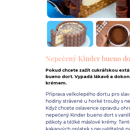
Nepečený Kinder bueno dor
Pokud chcete zažít cukrářskou extáz
bueno dort. Vypadá lákavě a dokon
krémem.
Příprava velkolepého dortu pro slav
hodiny strávené u horké trouby s n
Když chcete oslavence opravdu ohromi
nepečený Kinder bueno dort s vani
piškoty a těžké máslové krémy. Ten
kakaových oplatek s neuvěřitelně 