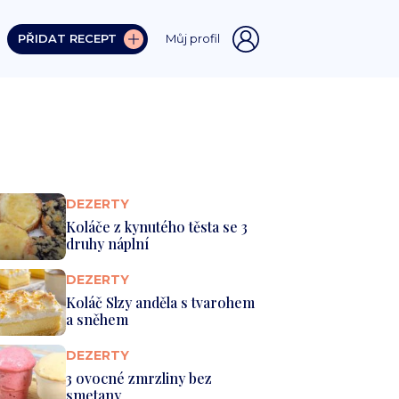
PŘIDAT RECEPT
Můj profil
DEZERTY
Koláče z kynutého těsta se 3
druhy náplní
DEZERTY
Koláč Slzy anděla s tvarohem
a sněhem
DEZERTY
3 ovocné zmrzliny bez
smetany