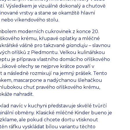
tí. Výsledkem je vizuálně dokonalý a chuťově
finované vrstvy a stane se okamžitě hlavní
 nebo víkendového stolu.
ymbolem moderních cukrovinek z konce 20.
oříškového krému, křupavé oplatky a mléčné
 cukrářské vášně pro takzvané
gianduju
– slavnou
ových oříšků z Piedmontu. Velkou kulinářskou
ptu je příprava vlastního domácího oříškového
ískové ořechy se nejprve krátce povaří v
 a následně rozmixují na jemný prášek. Tento
inkem, mascarpone a nadýchanou šlehačkou
hlubokou chuť pravého oříškového krému,
káže nahradit.
klad navíc v kuchyni představuje skvělé tvůrčí
iginální obměny. Klasické mléčné Kinder bueno je
nezklame, ale pokud chcete dortu vtisknout
těn ráfku vyskládat bílou variantu těchto