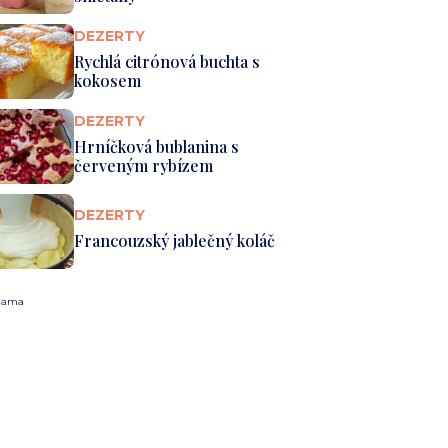
DEZERTY
Rychlá citrónová buchta s
kokosem
DEZERTY
Hrníčková bublanina s
červeným rybízem
DEZERTY
Francouzský jablečný koláč
lama