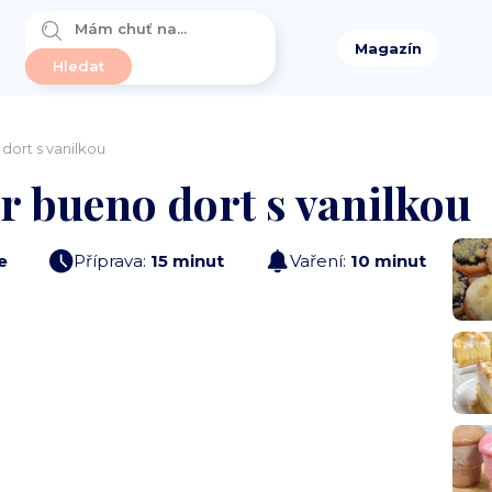
Magazín
ort s vanilkou
r bueno dort s vanilkou
e
Příprava:
15 minut
Vaření:
10 minut