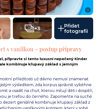
i
Přidat
+3
fotografii
t s vanilkou - postup přípravy
i, připravte si tento luxusní nepečený Kinder
ale kombinuje křupavý základ s jemným
nostní příležitosti už dávno nemusí znamenat
ejistým výsledkem, zda korpus správně vyběhne.
t a vsadit na chuť, kterou milují děti i dospělí,
lkou je trefou do černého. Zapomeňte na suché
to dezert geniálně kombinuje křupavý základ z
nadýchaným vanilkovým krémem, který v sobě