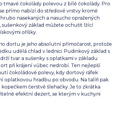
to tmavé čokolády polevou z bílé čokolády. Pro
 se přímo nabízí do středové vrstvy kromě
nahrubo nasekaných a nasucho opražených
 sušenkový základ můžete ochutit lžící
skovými oříšky.
 dortu je jeho absolutní přímočarost, protože
edku udělá chlad v lednici. Pudinkový základ s
rží tvar a sušenky s oplatkami v základu
ort při krájení vůbec nedrobí. Ten nejlepší
tí čokoládové polevy, kdy dortový ráfek
í oplatkovou hradbu po obvodu. Na talíři pak
 kopečkem čerstvé šlehačky. Je to zkrátka
telně efektní dezert, se kterým v kuchyni