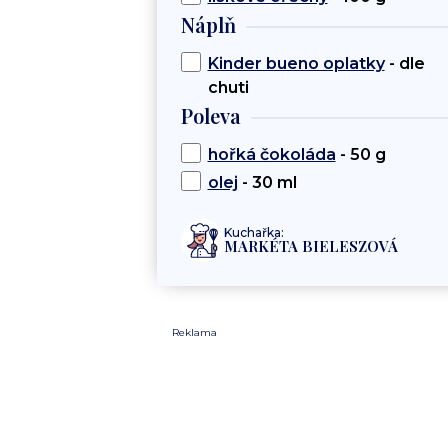
Náplň
Kinder bueno oplatky
- dle
chuti
Poleva
hořká čokoláda
- 50 g
olej
- 30 ml
Kuchařka:
MARKÉTA BIELESZOVÁ
Reklama