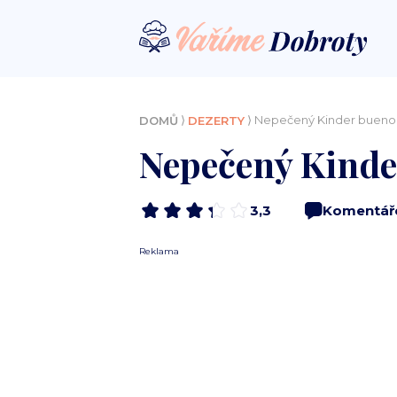
⟩
⟩ Nepečený Kinder bueno d
DOMŮ
DEZERTY
Nepečený Kinde
3,3
Komentář
Reklama