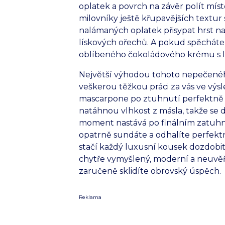
oplatek a povrch na závěr polít mís
milovníky ještě křupavějších textur
nalámaných oplatek přisypat hrst 
lískových ořechů. A pokud spěcháte,
oblíbeného čokoládového krému s lí
Největší výhodou tohoto nepečeného
veškerou těžkou práci za vás ve výsl
mascarpone po ztuhnutí perfektně d
natáhnou vlhkost z másla, takže se d
moment nastává po finálním zatuhnu
opatrně sundáte a odhalíte perfektn
stačí každý luxusní kousek dozdobit
chytře vymyšlený, moderní a neuvěři
zaručeně sklidíte obrovský úspěch.
Reklama