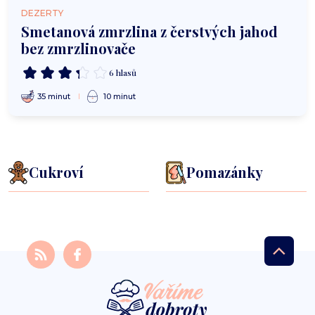
DEZERTY
Smetanová zmrzlina z čerstvých jahod
bez zmrzlinovače
6 hlasů
35 minut
10 minut
Cukroví
Pomazánky