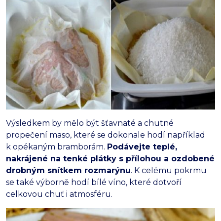
Výsledkem by mělo být šťavnaté a chutné
propečení maso, které se dokonale hodí například
k opékaným bramborám.
Podávejte teplé,
nakrájené na tenké plátky s přílohou a ozdobené
drobným snítkem rozmarýnu
. K celému pokrmu
se také výborně hodí bílé víno, které dotvoří
celkovou chuť i atmosféru.