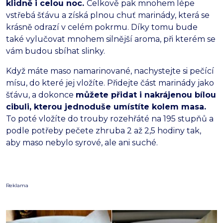
klidně i celou noc.
Celkově pak mnohem lépe
vstřebá šťávu a získá plnou chuť marinády, která se
krásně odrazí v celém pokrmu. Díky tomu bude
také vylučovat mnohem silnější aroma, při kterém se
vám budou sbíhat slinky.
Když máte maso namarinované, nachystejte si pečící
mísu, do které jej vložíte. Přidejte část marinády jako
šťávu, a dokonce
můžete přidat i nakrájenou bílou
cibuli, kterou jednoduše umístíte kolem masa.
To poté vložíte do trouby rozehřáté na 195 stupňů a
podle potřeby pečete zhruba 2 až 2,5 hodiny tak,
aby maso nebylo syrové, ale ani suché.
Reklama