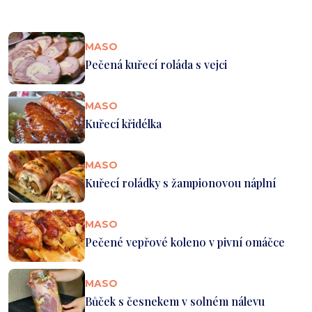
MASO
Pečená kuřecí roláda s vejci
MASO
Kuřecí křidélka
MASO
Kuřecí roládky s žampionovou náplní
MASO
Pečené vepřové koleno v pivní omáčce
MASO
Bůček s česnekem v solném nálevu