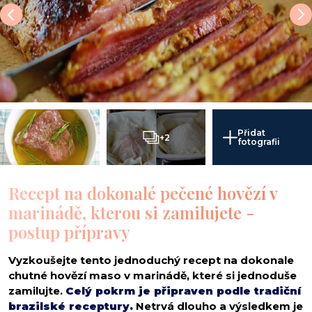
Přidat
+2
fotografii
Recept na dokonalé pečené hovězí v
marinádě, kterou si zamilujete -
postup přípravy
Vyzkoušejte tento jednoduchý recept na dokonale
chutné hovězí maso v marinádě, které si jednoduše
zamilujte.
Celý pokrm je připraven podle tradiční
brazilské receptury.
Netrvá dlouho a výsledkem je