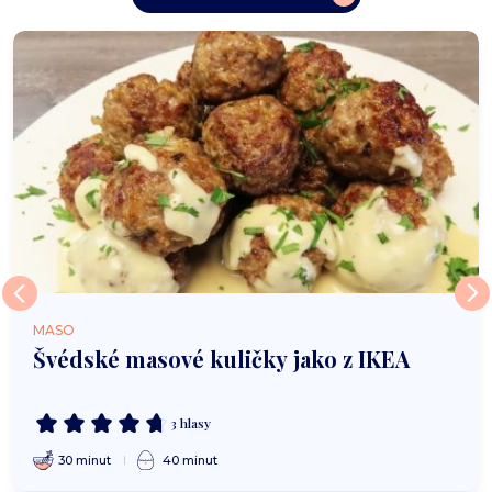
MASO
Švédské masové kuličky jako z IKEA
3 hlasy
30 minut
40 minut