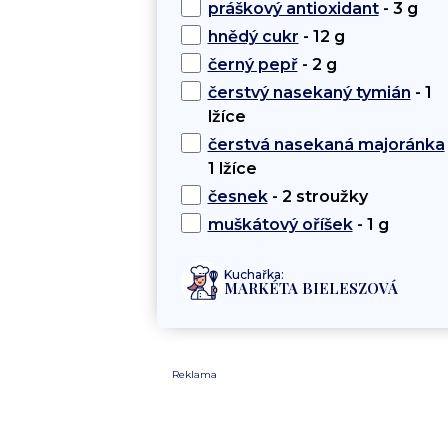
práškový antioxidant
- 3 g
hnědý cukr
- 12 g
černý pepř
- 2 g
čerstvý nasekaný tymián
- 1
lžíce
čerstvá nasekaná majoránka
1 lžíce
česnek
- 2 stroužky
muškátový oříšek
- 1 g
Kuchařka:
MARKÉTA BIELESZOVÁ
Reklama