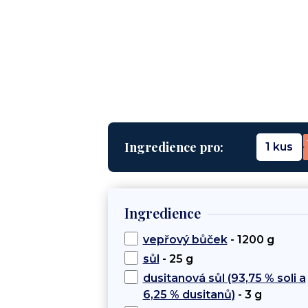
Ingredience pro:
1 kus
Ingredience
vepřový bůček
- 1200 g
sůl
- 25 g
dusitanová sůl (93,75 % soli a
6,25 % dusitanů)
- 3 g