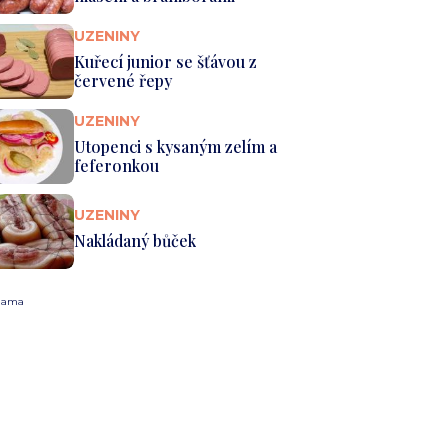
UZENINY
Kuřecí junior se šťávou z
červené řepy
UZENINY
Utopenci s kysaným zelím a
feferonkou
UZENINY
Nakládaný bůček
lama