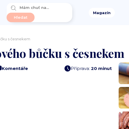
Magazín
ůčku s česnekem
řového bůčku s česnekem
Komentáře
Příprava:
20 minut