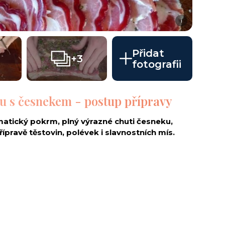
i
Přidat
+3
fotografii
u s česnekem - postup přípravy
atický pokrm, plný výrazné chuti česneku,
přípravě těstovin, polévek i slavnostních mís.