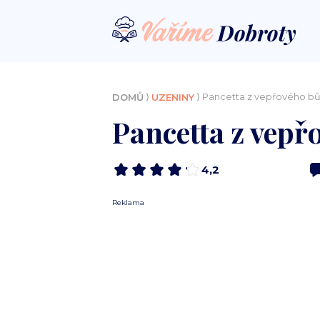
⟩
⟩ Pancetta z vepřového b
DOMŮ
UZENINY
Pancetta z vep
4,2
Reklama