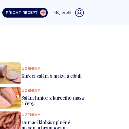
PŘIDAT RECEPT
Můj profil
UZENINY
Kuřecí salám s mrkví a cibulí
UZENINY
Salám Junior z kuřecího masa
a řepy
UZENINY
Domácí klobásy plněné
masem a bramborami